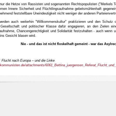
 nur die Hetze von Rassisten und sogenannten Rechtspopulisten ("Merkels Tot
emen Innere Sicherheit und Flüchtlingsaufnahme gebetsmühlenhaft gegenein
ehmend feststellbare Uneindeutigkeit nicht weniger der anderen Parteienver
erden auch weiterhin "Willkommenskultur" praktizieren und den Schutz 
Gesellschaft und politischer Klasse dafür engagieren, an den Zielen eine
saufnahme, Chancengerechtigkeit und Solidarität festzuhalten - auch wenn
ins Gesicht blasen wird.
Nie - und das ist nicht floskelhaft gemeint - war das Asylre
: Flucht nach Europa – und die Linke
.kommunisten.de/attachments/6061_Bettina_juergensen_Referat_Flucht_und_