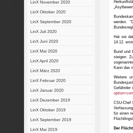
Herkunftsl
LinX November 2020
„Asylbewer
LinX Oktober 2020
Bundeskanz
LinX September 2020
werden. "
Bundesregi
LinX Juli 2020
Hat sie d
LinX Juni 2020
14.12. ers
LinX Mai 2020
Bund und L
steigen. Z
LinX April 2020
sogenannte
Kann das n
LinX März 2020
Weitere u
LinX Februar 2020
Bundesjust
Gefährder 
LinX Januar 2020
option=com
LinX Dezember 2019
CSU-Chef H
Verfassung
LinX Oktober 2019
für einen 
Flüchtlings
LinX September 2019
Der Flücht
LinX Mai 2019