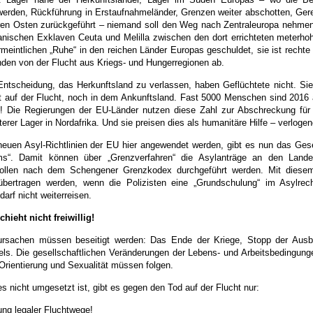
werden, Rückführung in Erstaufnahmeländer, Grenzen weiter abschotten, Gere
eren Osten zurückgeführt – niemand soll den Weg nach Zentraleuropa nehmen
anischen Exklaven Ceuta und Melilla zwischen den dort errichteten meterho
meintlichen „Ruhe“ in den reichen Länder Europas geschuldet, sie ist rechte u
nden von der Flucht aus Kriegs- und Hungerregionen ab.
 Entscheidung, das Herkunftsland zu verlassen, haben Geflüchtete nicht. Sie
et auf der Flucht, noch in dem Ankunftsland. Fast 5000 Menschen sind 2016 au
! Die Regierungen der EU-Länder nutzen diese Zahl zur Abschreckung für G
erer Lager in Nordafrika. Und sie preisen dies als humanitäre Hilfe – verlogen
neuen Asyl-Richtlinien der EU hier angewendet werden, gibt es nun das 
ms“. Damit können über „Grenzverfahren“ die Asylanträge an den Lande
ollen nach dem Schengener Grenzkodex durchgeführt werden. Mit diesem
bertragen werden, wenn die Polizisten eine „Grundschulung“ im Asylrech
 darf nicht weiterreisen.
hieht nicht freiwillig!
tursachen müssen beseitigt werden: Das Ende der Kriege, Stopp der Aus
ls. Die gesellschaftlichen Veränderungen der Lebens- und Arbeitsbedingung
 Orientierung und Sexualität müssen folgen.
s nicht umgesetzt ist, gibt es gegen den Tod auf der Flucht nur:
ung legaler Fluchtwege!