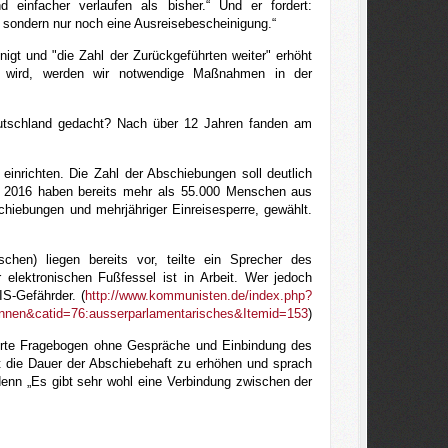
d einfacher verlaufen als bisher.“ Und er fordert:
 sondern nur noch eine Ausreisebescheinigung.“
igt und "die Zahl der Zurückgeführten weiter" erhöht
en wird, werden wir notwendige Maßnahmen in der
tschland gedacht? Nach über 12 Jahren fanden am
inrichten. Die Zahl der Abschiebungen soll deutlich
. In 2016 haben bereits mehr als 55.000 Menschen aus
hiebungen und mehrjähriger Einreisesperre, gewählt.
en) liegen bereits vor, teilte ein Sprecher des
elektronischen Fußfessel ist in Arbeit. Wer jedoch
S-Gefährder. (
http://www.kommunisten.de/index.php?
stinnen&catid=76:ausserparlamentarisches&Itemid=153
)
sierte Fragebogen ohne Gespräche und Einbindung des
t die Dauer der Abschiebehaft zu erhöhen und sprach
denn „Es gibt sehr wohl eine Verbindung zwischen der