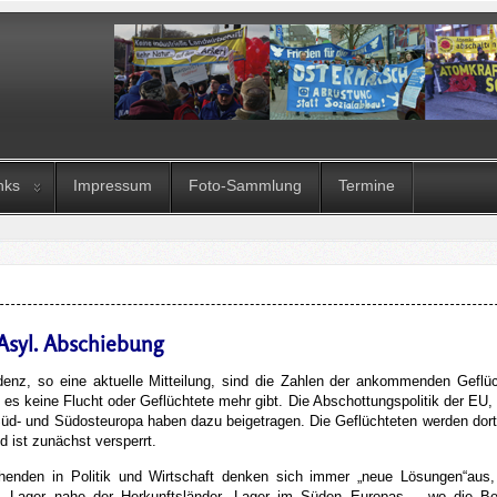
nks
Impressum
Foto-Sammlung
Termine
 Asyl. Abschiebung
denz, so eine aktuelle Mitteilung, sind die Zahlen der ankommenden Geflüc
s es keine Flucht oder Geflüchtete mehr gibt. Die Abschottungspolitik der E
Süd- und Südosteuropa haben dazu beigetragen. Die Geflüchteten werden dort
 ist zunächst versperrt.
chenden in Politik und Wirtschaft denken sich immer „neue Lösungen“a
. Lager nahe der Herkunftsländer, Lager im Süden Europas – wo die Bevö