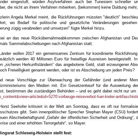
änder eingestuft, würden Asylverfahren auch bei Tunesiern schneller un
ber, die nicht an ihrem Verfahren mitwirken, (bekommen) keine Duldung mehr,
lerin Angela Merkel meint, die Rückführungen müssten "deutlich" beschleun
Dort, wo Bedarf für politische und gesetzliche Veränderungen geseh
erung zügig verabreden und umsetzen" fügte Merkel hinzu.
abei an das neue Rückübernahmeabkommen zwischen Afghanistan und Deu
tmals Sammelabschiebungen nach Afghanistan statt.
änder wollen 2017 ein gemeinsames Zentrum für koordinierte Rückführung e
usätzlich werden 40 Millionen Euro für freiwillige Ausreisen bereitgestellt
n „sicheren Herkunftsländern“ das angebotene Geld, statt erzwungener Absc
och Freiwilligkeit genannt werden, oder ist es Abschiebung um jeden Preis?
nd neue Vorschläge zur Überwachung der Gefährder (und anderer Mensch
izministeriums den Medien mit. Ein Gesetzentwurf für die Ausweitung der 
ist, bestimmen die zuständigen Behörden – und es geht dabei nicht nur um I
_content&view=article&id=5270:vorbeuge-reiseverbot-fuer-kieler-antifaschi
orst Seehofer kritisiert in der Welt am Sonntag, dass es oft nur formali
sschutzes gibt. Sein innenpolitischer Sprecher Stephan Mayer (CSU) forder
neuen Abschiebehaftgrund „Gefahr der öffentlichen Sicherheit und Ordnung“, 
krise und einer erhöhten Terrorgefahr“, so Mayer.
lingsrat Schleswig-Holstein stellt fest: