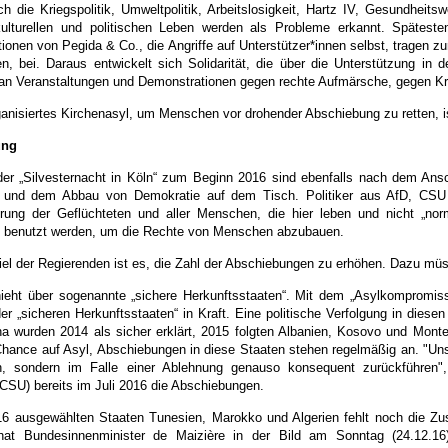
h die Kriegspolitik, Umweltpolitik, Arbeitslosigkeit, Hartz IV, Gesundheits
kulturellen und politischen Leben werden als Probleme erkannt. Spätesten
onen von Pegida & Co., die Angriffe auf Unterstützer*innen selbst, tragen zur
en, bei. Daraus entwickelt sich Solidarität, die über die Unterstützung in 
an Veranstaltungen und Demonstrationen gegen rechte Aufmärsche, gegen Krie
ganisiertes Kirchenasyl, um Menschen vor drohender Abschiebung zu retten, i
ung
er „Silvesternacht in Köln“ zum Beginn 2016 sind ebenfalls nach dem Ansc
s und dem Abbau von Demokratie auf dem Tisch. Politiker aus AfD, CSU 
erung der Geflüchteten und aller Menschen, die hier leben und nicht „no
ät benutzt werden, um die Rechte von Menschen abzubauen.
Ziel der Regierenden ist es, die Zahl der Abschiebungen zu erhöhen. Dazu mü
ieht über sogenannte „sichere Herkunftsstaaten“. Mit dem „Asylkomprom
er „sicheren Herkunftsstaaten“ in Kraft. Eine politische Verfolgung in diese
a wurden 2014 als sicher erklärt, 2015 folgten Albanien, Kosovo und Mont
Chance auf Asyl, Abschiebungen in diese Staaten stehen regelmäßig an. "Unse
n, sondern im Falle einer Ablehnung genauso konsequent zurückführen",
CSU) bereits im Juli 2016 die Abschiebungen.
6 ausgewählten Staaten Tunesien, Marokko und Algerien fehlt noch die Zus
hat Bundesinnenminister de Maizière in der Bild am Sonntag (24.12.16