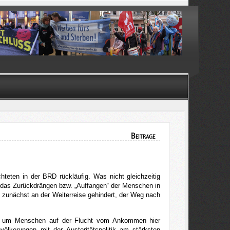
Beiträge
hteten in der BRD rückläufig. Was nicht gleichzeitig
U, das Zurückdrängen bzw. „Auffangen“ der Menschen in
 zunächst an der Weiterreise gehindert, der Weg nach
us, um Menschen auf der Flucht vom Ankommen hier
lkerungen mit der Austeritätspolitik am stärksten