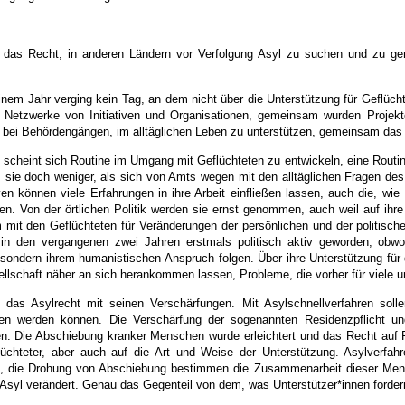
 das Recht, in anderen Ländern vor Verfolgung Asyl zu suchen und zu ge
inem Jahr verging kein Tag, an dem nicht über die Unterstützung für Geflüc
 Netzwerke von Initiativen und Organisationen, gemeinsam wurden Projek
, bei Behördengängen, im alltäglichen Leben zu unterstützen, gemeinsam das
 scheint sich Routine im Umgang mit Geflüchteten zu entwickeln, eine Routi
s sie doch weniger, als sich von Amts wegen mit den alltäglichen Fragen d
tiven können viele Erfahrungen in ihre Arbeit einfließen lassen, auch die, w
den. Von der örtlichen Politik werden sie ernst genommen, auch weil auf ihre
mit den Geflüchteten für Veränderungen der persönlichen und der politischen
 in den vergangenen zwei Jahren erstmals politisch aktiv geworden, obwoh
 sondern ihrem humanistischen Anspruch folgen. Über ihre Unterstützung für
ellschaft näher an sich herankommen lassen, Probleme, die vorher für viele 
 das Asylrecht mit seinen Verschärfungen. Mit Asylschnellverfahren sol
en werden können. Die Verschärfung der sogenannten Residenzpflicht un
n. Die Abschiebung kranker Menschen wurde erleichtert und das Recht auf 
üchteter, aber auch auf die Art und Weise der Unterstützung. Asylverfahr
, die Drohung von Abschiebung bestimmen die Zusammenarbeit dieser Mens
 Asyl verändert. Genau das Gegenteil von dem, was Unterstützer*innen forder