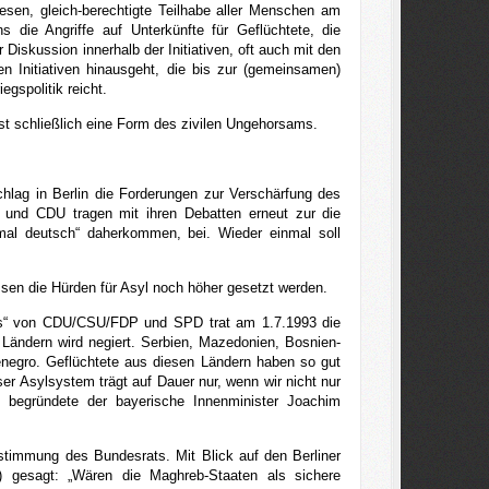
wesen, gleich-berechtigte Teilhabe aller Menschen am
s die Angriffe auf Unterkünfte für Geflüchtete, die
 Diskussion innerhalb der Initiativen, oft auch mit den
den Initiativen hinausgeht, die bis zur (gemeinsamen)
gspolitik reicht.
st schließlich eine Form des zivilen Ungehorsams.
hlag in Berlin die Forderungen zur Verschärfung des
und CDU tragen mit ihren Debatten erneut zur die
rmal deutsch“ daherkommen, bei. Wieder einmal soll
ssen die Hürden für Asyl noch höher gesetzt werden.
iss“ von CDU/CSU/FDP und SPD trat am 1.7.1993 die
n Ländern wird negiert. Serbien, Mazedonien, Bosnien-
enegro. Geflüchtete aus diesen Ländern haben so gut
r Asylsystem trägt auf Dauer nur, wenn wir nicht nur
 begründete der bayerische Innenminister Joachim
timmung des Bundesrats. Mit Blick auf den Berliner
) gesagt: „Wären die Maghreb-Staaten als sichere