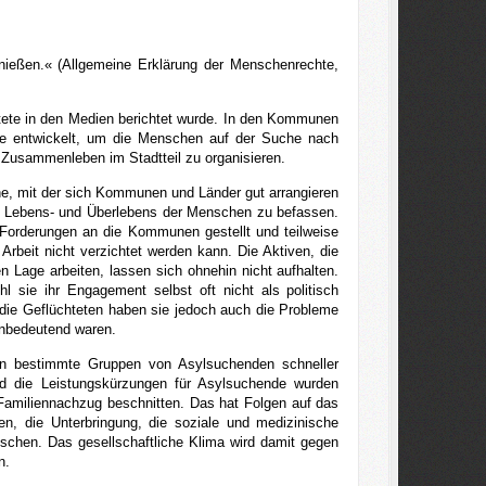
nießen.« (Allgemeine Erklärung der Menschenrechte,
htete in den Medien berichtet wurde. In den Kommunen
te entwickelt, um die Menschen auf der Suche nach
 Zusammenleben im Stadtteil zu organisieren.
ne, mit der sich Kommunen und Länder gut arrangieren
es Lebens- und Überlebens der Menschen zu befassen.
ie Forderungen an die Kommunen gestellt und teilweise
 Arbeit nicht verzichtet werden kann. Die Aktiven, die
 Lage arbeiten, lassen sich ohnehin nicht aufhalten.
l sie ihr Engagement selbst oft nicht als politisch
 die Geflüchteten haben sie jedoch auch die Probleme
unbedeutend waren.
len bestimmte Gruppen von Asylsuchenden schneller
d die Leistungskürzungen für Asylsuchende wurden
Familiennachzug beschnitten. Das hat Folgen auf das
en, die Unterbringung, die soziale und medizinische
chen. Das gesellschaftliche Klima wird damit gegen
n.