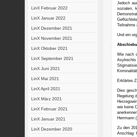
Jedoch auc
LinX Februar 2022
sozialen, 
Demonstrati
LinX Januar 2022
Geflüchtet
Teilnahme 
LinX Dezember 2021
Und ein or
LinX November 2021
Abschieb
LinX Oktober 2021
Wie nach d
LinX September 2021
Asylrecht
Stigmatisi
LinX Juni 2021
Kriminalit
LinX Mai 2021
Erklärtes 
LinX April 2021
Dies gesch
Regelung d
LinX März 2021
Herzegowin
wie keine 
LinX Februar 2021
anerkenne
Herrmann (
LinX Januar 2021
Zu den 201
LinX Dezember 2020
Anschlag 