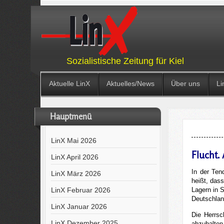
Sozialistische Zeitung für Kiel
Aktuelle LinX
Aktuelles/News
Über uns
Li
Hauptmenü
LinX Mai 2026
Flucht.
LinX April 2026
In der Ten
LinX März 2026
heißt, das
LinX Februar 2026
Lagern in 
Deutschland
LinX Januar 2026
Die Herrs
LinX Dezember 2025
abzuhalten