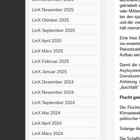
geknebelt 
LinX November 2025
oder Mittl
bei den sp
LinX Oktober 2025
und der ver
hält niema
LinX September 2025
Eine freie
LinX April 2025
sie erwart
Rekordzahl
LinX März 2025
Aufbau weit
LinX Februar 2025
Damit die 
Asylsyste
LinX Januar 2025
Grenzkontr
LinX Dezember 2024
Anhörung ü
„durchfällt“
LinX November 2024
Flucht gesc
LinX September 2024
Die Fluch
LinX Mai 2024
Klimawande
politischer
LinX April 2024
Solange die
LinX März 2024
Die Schaff