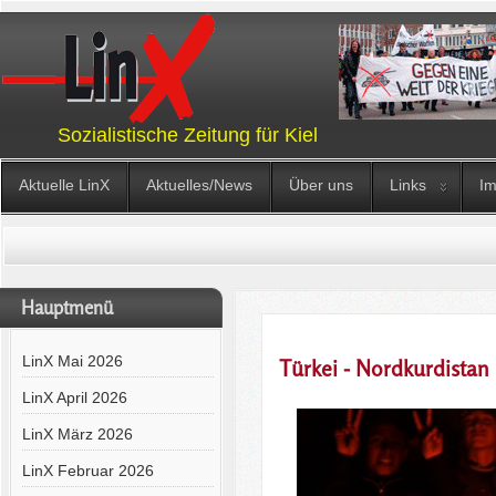
Sozialistische Zeitung für Kiel
Aktuelle LinX
Aktuelles/News
Über uns
Links
I
Hauptmenü
LinX Mai 2026
Türkei - Nordkurdista
LinX April 2026
LinX März 2026
LinX Februar 2026