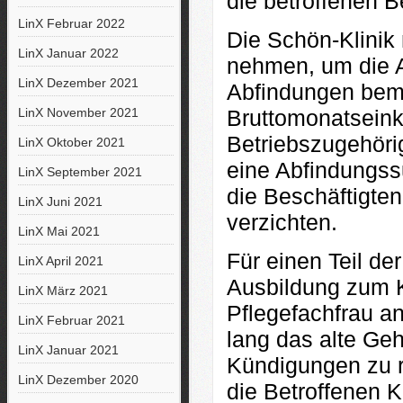
die betroffenen B
LinX Februar 2022
Die Schön-Klinik 
LinX Januar 2022
nehmen, um die A
LinX Dezember 2021
Abfindungen bem
LinX November 2021
Bruttomonatsein
Betriebszugehöri
LinX Oktober 2021
eine Abfindungs
LinX September 2021
die Beschäftigte
LinX Juni 2021
verzichten.
LinX Mai 2021
Für einen Teil de
LinX April 2021
Ausbildung zum K
LinX März 2021
Pflegefachfrau an
LinX Februar 2021
lang das alte Geh
LinX Januar 2021
Kündigungen zu r
LinX Dezember 2020
die Betroffenen K