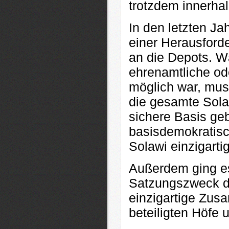
trotzdem innerhal
In den letzten J
einer Herausforde
an die Depots. W
ehrenamtliche ode
möglich war, mus
die gesamte Solaw
sichere Basis ge
basisdemokratisch
Solawi einzigarti
Außerdem ging es
Satzungszweck der
einzigartige Zus
beteiligten Höfe 