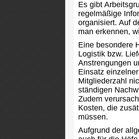
Es gibt Arbeitsg
regelmäßige Info
organisiert. Au
man erkennen, wie
Eine besondere H
Logistik bzw. Lie
Anstrengungen un
Einsatz einzelne
Mitgliederzahl ni
ständigen Nachwu
Zudem verursacht
Kosten, die zusä
müssen.
Aufgrund der all