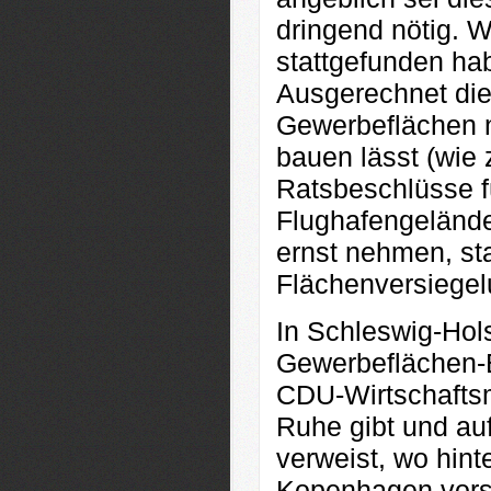
dringend nötig. 
stattgefunden ha
Ausgerechnet die 
Gewerbeflächen nu
bauen lässt (wie 
Ratsbeschlüsse f
Flughafengeländ
ernst nehmen, st
Flächenversiegel
In Schleswig-Hols
Gewerbeflächen-E
CDU-Wirtschaftsm
Ruhe gibt und auf
verweist, wo hint
Kopenhagen vors