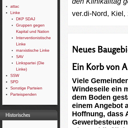
den Klinikalltag g
attac
ver.di-Nord, Kiel,
Linke
DKP SDAJ
Gruppen gegen
Kapital und Nation
Interventionistische
Linke
Neues Baugebi
marxistische Linke
SAV
Linkspartei (Die
Ein Korb von
Linke)
SSW
Viele Gemeinden
SPD
Windeseile ein 
Sonstige Parteien
Parteispenden
dem Boden gesta
einem Angebot a
Hoffnung, dass 
Historisches
Gewerbesteuern 