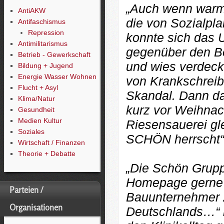
„Auch wenn warm
AntiAKW
die von Sozialpl
Antifaschismus
Repression
konnte sich das 
Antimilitarismus
gegenüber den Be
Betrieb - Gewerkschaft
und wies verdeckt
Bildung + Jugend
Energie Wasser Wohnen
von Krankschreibu
Flucht + Asyl
Skandal. Dann da
Klima/Natur
kurz vor Weihnac
Gesundheit
Medien Kultur
Riesensauerei gl
Soziales
SCHÖN herrscht“
Wirtschaft / Finanzen
Theorie + Debatte
„Die Schön Gruppe
Homepage gerne 
Parteien /
Bauunternehmer z
Organisationen
Deutschlands…“ h