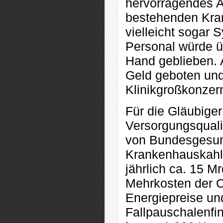
hervorragendes A
bestehenden Kra
vielleicht sogar
Personal würde 
Hand geblieben. A
Geld geboten und 
Klinikgroßkonzern
Für die Gläubiger
Versorgungsqualit
von Bundesgesund
Krankenhauskahls
jährlich ca. 15 M
Mehrkosten der C
Energiepreise un
Fallpauschalenfin