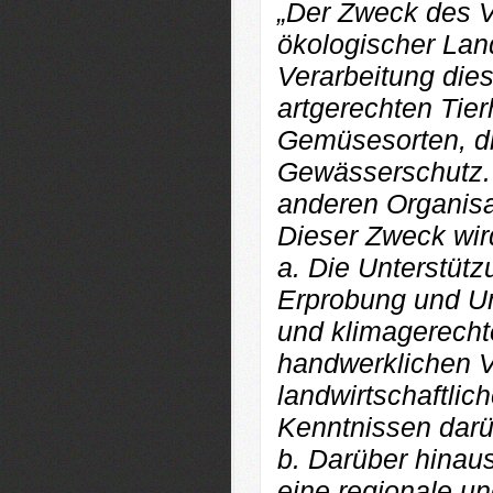
„Der Zweck des Ve
ökologischer Lan
Verarbeitung die
artgerechten Tie
Gemüsesorten, di
Gewässerschutz. 
anderen Organisa
Dieser Zweck wird
a. Die Unterstütz
Erprobung und Um
und klimagerecht
handwerklichen 
landwirtschaftlic
Kenntnissen darü
b. Darüber hinaus
eine regionale u