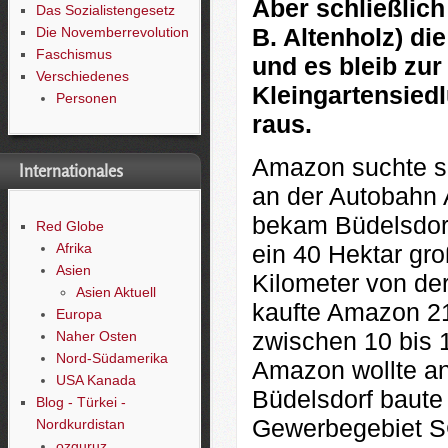
Aber schließlic
Das Sozialistengesetz
B. Altenholz) d
Die Novemberrevolution
Faschismus
und es bleib zur
Verschiedenes
Kleingartensied
Personen
raus.
Amazon suchte si
Internationales
an der Autobahn A
bekam Büdelsdorf
Red Globe
Afrika
ein 40 Hektar gr
Asien
Kilometer von der
Asien Aktuell
kaufte Amazon 21
Europa
zwischen 10 bis 
Naher Osten
Nord-Südamerika
Amazon wollte ang
USA Kanada
Büdelsdorf baute
Blog - Türkei -
Gewerbegebiet 
Nordkurdistan
ozguruz