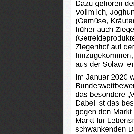
Dazu gehören der
Vollmilch, Joghur
(Gemüse, Kräuter)
früher auch Ziege
(Getreideprodukte
Ziegenhof auf de
hinzugekommen, w
aus der Solawi e
Im Januar 2020 w
Bundeswettbewerb
das besondere „V
Dabei ist das be
gegen den Markt g
Markt für Lebensm
schwankenden Du