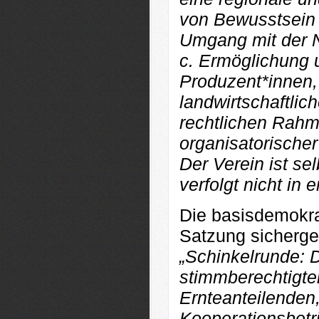
von Bewusstsein 
Umgang mit der N
c. Ermöglichung
Produzent*innen,
landwirtschaftlic
rechtlichen Rahm
organisatorischer
Der Verein ist selb
verfolgt nicht in 
Die basisdemokra
Satzung sicherges
„Schinkelrunde: D
stimmberechtigte
Ernteanteilenden
Kooperationsbetr