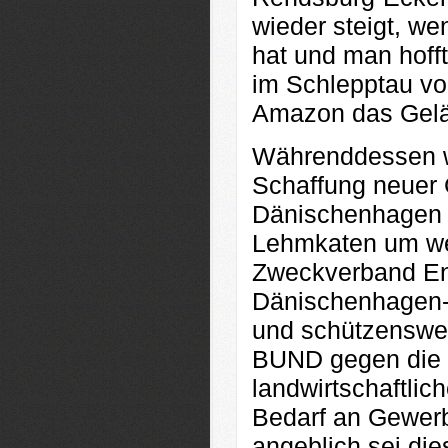
wieder steigt, we
hat und man hoff
im Schlepptau von
Amazon das Gelän
Währenddessen wi
Schaffung neuer G
Dänischenhagen 
Lehmkaten um wei
Zweckverband En
Dänischenhagen-K
und schützenswer
BUND gegen die 
landwirtschaftli
Bedarf an Gewerb
angeblich sei dies