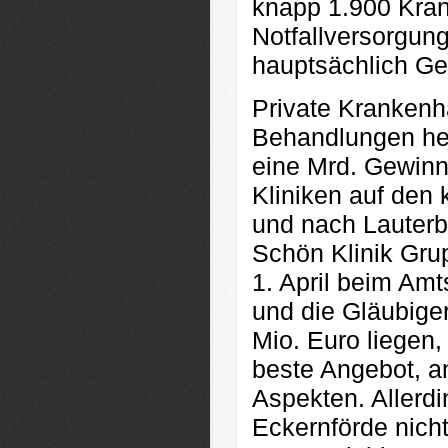
knapp 1.900 Kran
Notfallversorgung.
hauptsächlich Geb
Private Krankenha
Behandlungen her
eine Mrd. Gewin
Kliniken auf den 
und nach Lauterb
Schön Klinik Gru
1. April beim Am
und die Gläubiger
Mio. Euro liegen,
beste Angebot, a
Aspekten. Allerdin
Eckernförde nich