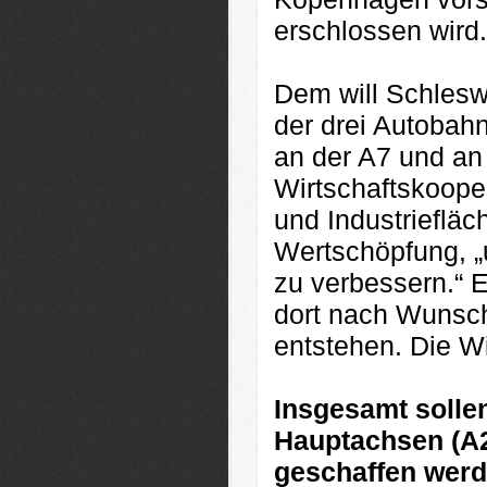
erschlossen wird.
Dem will Schleswi
der drei Autobah
an der A7 und an
Wirtschaftskoope
und Industriefläc
Wertschöpfung, „u
zu verbessern.“ E
dort nach Wunsc
entstehen. Die Wi
Insgesamt solle
Hauptachsen (A2
geschaffen werd