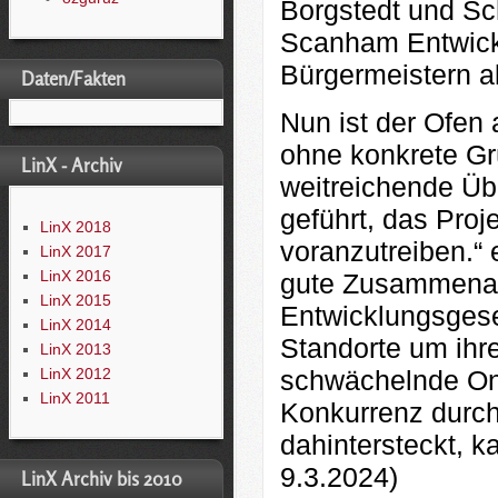
Borgstedt und Sc
Scanham Entwickl
Bürgermeistern al
Daten/Fakten
Nun ist der Ofen
ohne konkrete Gr
LinX - Archiv
weitreichende Üb
geführt, das Proj
LinX 2018
voranzutreiben.“ 
LinX 2017
LinX 2016
gute Zusammenar
LinX 2015
Entwicklungsgese
LinX 2014
Standorte um ihr
LinX 2013
LinX 2012
schwächelnde On
LinX 2011
Konkurrenz durch
dahintersteckt, 
9.3.2024)
LinX Archiv bis 2010