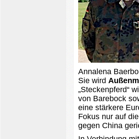
Annalena Baerboc
Sie wird
Außenmi
„Steckenpferd“ w
von Barebock sowi
eine stärkere Euro
Fokus nur auf di
gegen China geri
In Verbindung mi