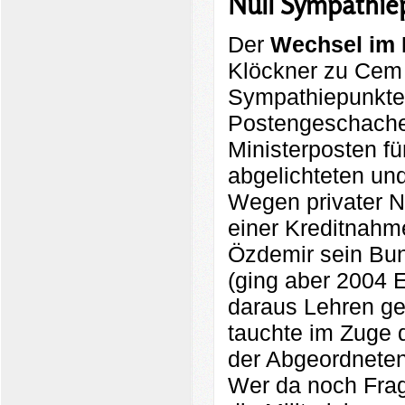
Null Sympathie
Der
Wechsel im 
Klöckner zu Cem 
Sympathiepunkte g
Postengeschacher
Ministerposten fü
abgelichteten u
Wegen privater N
einer Kreditnahm
Özdemir sein Bu
(ging aber 2004 E
daraus Lehren gez
tauchte im Zuge
der Abgeordneten
Wer da noch Frag