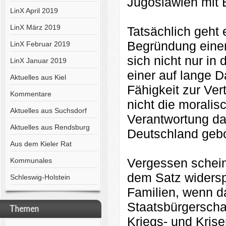
Jugoslawien mit 
LinX April 2019
LinX März 2019
Tatsächlich geht
Begründung einer 
LinX Februar 2019
sich nicht nur in
LinX Januar 2019
einer auf lange 
Aktuelles aus Kiel
Fähigkeit zur Ver
Kommentare
nicht die morali
Aktuelles aus Suchsdorf
Verantwortung daf
Aktuelles aus Rendsburg
Deutschland gebo
Aus dem Kieler Rat
Vergessen schein
Kommunales
dem Satz widersp
Schleswig-Holstein
Familien, wenn d
Staatsbürgerschaf
Themen
Kriegs- und Kris