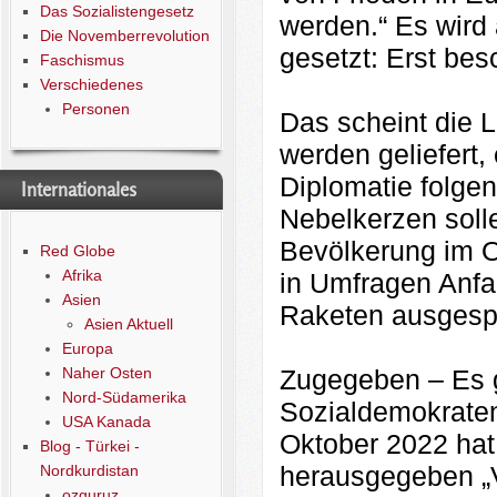
Das Sozialistengesetz
werden.“ Es wird
Die Novemberrevolution
gesetzt: Erst be
Faschismus
Verschiedenes
Personen
Das scheint die 
werden geliefert,
Diplomatie folge
Internationales
Nebelkerzen soll
Bevölkerung im Os
Red Globe
Afrika
in Umfragen Anfa
Asien
Raketen ausgesp
Asien Aktuell
Europa
Naher Osten
Zugegeben – Es g
Nord-Südamerika
Sozialdemokraten
USA Kanada
Oktober 2022 hat
Blog - Türkei -
herausgegeben „V
Nordkurdistan
ozguruz