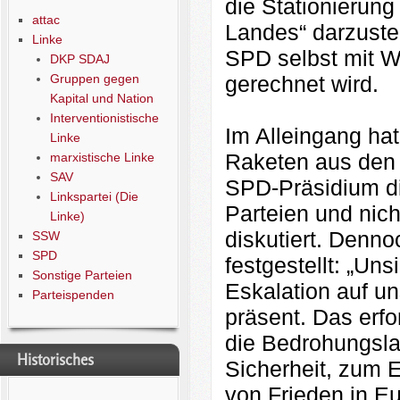
die Stationierung
attac
Landes“ darzustel
Linke
SPD selbst mit W
DKP SDAJ
Gruppen gegen
gerechnet wird.
Kapital und Nation
Interventionistische
Im Alleingang hat
Linke
Raketen aus den 
marxistische Linke
SAV
SPD-Präsidium di
Linkspartei (Die
Parteien und nich
Linke)
diskutiert. Denn
SSW
SPD
festgestellt: „Uns
Sonstige Parteien
Eskalation auf u
Parteispenden
präsent. Das erfo
die Bedrohungsla
Historisches
Sicherheit, zum E
von Frieden in E