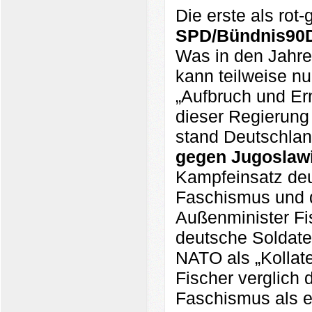
Die erste als rot
SPD/Bündnis90
Was in den Jahre
kann teilweise n
„Aufbruch und Ern
dieser Regierung
stand Deutschla
gegen Jugoslaw
Kampfeinsatz de
Faschismus und d
Außenminister Fi
deutsche Soldaten
NATO als „Kollat
Fischer verglich
Faschismus als er