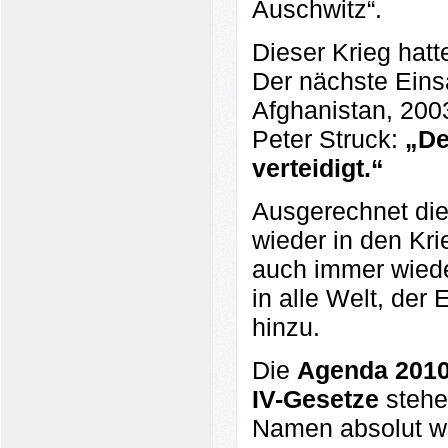
Auschwitz“.
Dieser Krieg hat
Der nächste Eins
Afghanistan, 200
Peter Struck:
„De
verteidigt.“
Ausgerechnet die
wieder in den Kri
auch immer wiede
in alle Welt, de
hinzu.
Die
Agenda 201
IV-Gesetze
stehen
Namen absolut wid