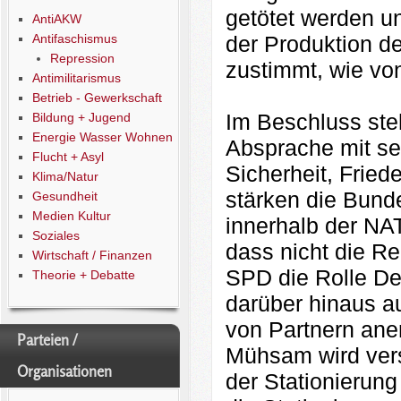
getötet werden u
AntiAKW
Antifaschismus
der Produktion d
Repression
zustimmt, wie von
Antimilitarismus
Betrieb - Gewerkschaft
Im Beschluss ste
Bildung + Jugend
Energie Wasser Wohnen
Absprache mit se
Flucht + Asyl
Sicherheit, Fried
Klima/Natur
stärken die Bund
Gesundheit
Medien Kultur
innerhalb der NA
Soziales
dass nicht die Re
Wirtschaft / Finanzen
SPD die Rolle Deu
Theorie + Debatte
darüber hinaus a
von Partnern ane
Parteien /
Mühsam wird vers
Organisationen
der Stationierun