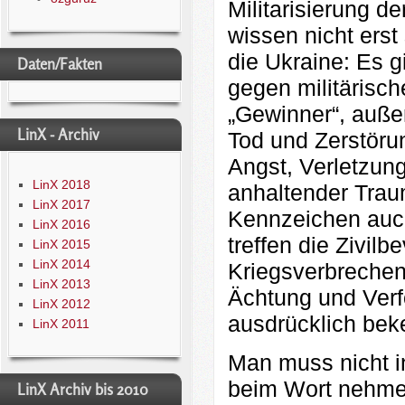
Militarisierung der
wissen nicht erst
die Ukraine: Es g
Daten/Fakten
gegen militärisch
„Gewinner“, außer
LinX - Archiv
Tod und Zerstörun
Angst, Verletzun
LinX 2018
anhaltender Trau
LinX 2017
Kennzeichen auch
LinX 2016
treffen die Zivi
LinX 2015
LinX 2014
Kriegsverbrechen
LinX 2013
Ächtung und Verf
LinX 2012
ausdrücklich bek
LinX 2011
Man muss nicht i
beim Wort nehmen
LinX Archiv bis 2010