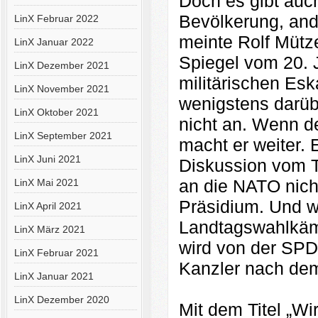
Doch es gibt auch
Bevölkerung, ande
LinX Februar 2022
meinte Rolf Mütze
LinX Januar 2022
Spiegel vom 20. J
LinX Dezember 2021
militärischen Eska
LinX November 2021
wenigstens darübe
LinX Oktober 2021
nicht an. Wenn de
LinX September 2021
macht er weiter. E
LinX Juni 2021
Diskussion vom T
an die NATO nicht
LinX Mai 2021
Präsidium. Und w
LinX April 2021
Landtagswahlkämp
LinX März 2021
wird von der SPD
LinX Februar 2021
Kanzler nach de
LinX Januar 2021
LinX Dezember 2020
Mit dem Titel „Wi