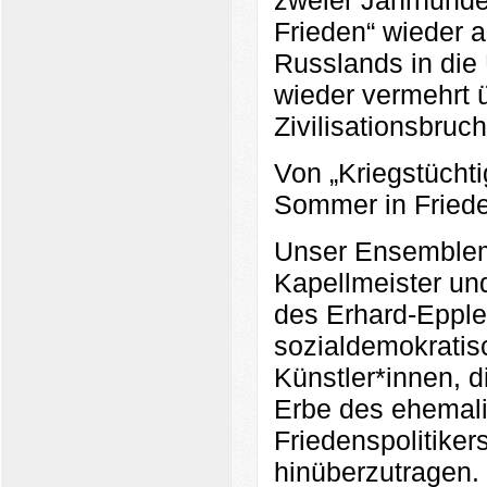
Frieden“ wieder 
Russlands in die 
wieder vermehrt 
Zivilisationsbruch
Von „Kriegstüchti
Sommer in Frieden
Unser Ensemblemi
Kapellmeister und
des Erhard-Eppl
sozialdemokratis
Künstler*innen, d
Erbe des ehemali
Friedenspolitiker
hinüberzutragen.