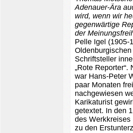
Adenauer-Ära auch
wird, wenn wir he
gegenwärtige Rep
der Meinungsfreih
Pelle Igel (1905-
Oldenburgischen 
Schriftsteller in
„Rote Reporter“.
war Hans-Peter W
paar Monaten frei
nachgewiesen wer
Karikaturist gew
getextet. In den 
des Werkkreises L
zu den Erstunterz