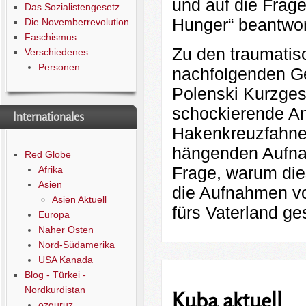
und auf die Frag
Das Sozialistengesetz
Hunger“ beantwort
Die Novemberrevolution
Faschismus
Zu den traumatis
Verschiedenes
Personen
nachfolgenden Ge
Polenski Kurzges
schockierende Ant
Internationales
Hakenkreuzfahne
hängenden Aufnah
Red Globe
Frage, warum die
Afrika
Asien
die Aufnahmen v
Asien Aktuell
fürs Vaterland ge
Europa
Naher Osten
Nord-Südamerika
USA Kanada
Blog - Türkei -
Nordkurdistan
Kuba aktuell
ozguruz