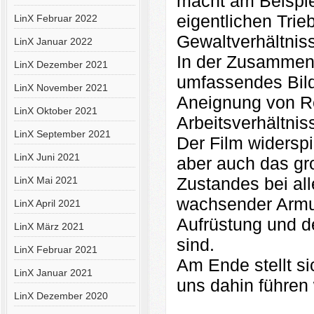
macht am Beispie
eigentlichen Trie
LinX Februar 2022
Gewaltverhältniss
LinX Januar 2022
In der Zusammens
LinX Dezember 2021
umfassendes Bild 
LinX November 2021
Aneignung von R
LinX Oktober 2021
Arbeitsverhältni
LinX September 2021
Der Film widersp
LinX Juni 2021
aber auch das gr
Zustandes bei all
LinX Mai 2021
wachsender Armu
LinX April 2021
Aufrüstung und de
LinX März 2021
sind.
LinX Februar 2021
Am Ende stellt si
LinX Januar 2021
uns dahin führen
LinX Dezember 2020