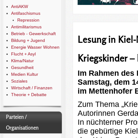
AntiAKW
Antifaschismus
Repression
Antimilitarismus
Betrieb - Gewerkschaft
Lesung in Kiel
Bildung + Jugend
Energie Wasser Wohnen
Flucht + Asyl
Kriegskinder –
Klima/Natur
Gesundheit
Im Rahmen des M
Medien Kultur
Samstag, dem 14
Soziales
Wirtschaft / Finanzen
im Mettenhofer B
Theorie + Debatte
Zum Thema „Krieg
Autorinnen Gerda
Parteien /
In nüchterner Pro
Organisationen
die gebürtige Kie