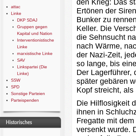
den Krieg: Das s
attac
Ertönen der Sire
Linke
Bunker zu rennen
DKP SDAJ
Keller. Die Versc
Gruppen gegen
Kapital und Nation
die Sehnsucht na
Interventionistische
nach Wärme, nac
Linke
der Nazi-Zeit, j
marxistische Linke
SAV
so lange, bis ein
Linkspartei (Die
Der Lagerführer, 
Linke)
später gebären w
SSW
SPD
Kopf streicht, als
Sonstige Parteien
Parteispenden
Die Hilflosigkeit
ihnen in Schluchz
Fregatte mit dem 
Historisches
versenkt wurde. D