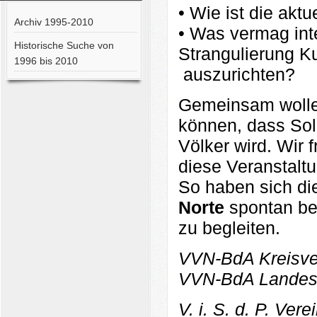
• Wie ist die akt
Archiv 1995-2010
• Was vermag inte
Historische Suche von
Strangulierung K
1996 bis 2010
auszurichten?
Gemeinsam wollen
können, dass Solid
Völker wird. Wir f
diese Veranstaltu
So haben sich di
Norte
spontan ber
zu begleiten.
VVN-BdA Kreisver
VVN-BdA Landesv
V. i. S. d. P. Ver