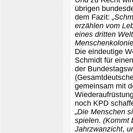
übrigen bundesdeu
dem Fazit:
„Schm
erzählen vom Le
eines dritten Wel
Menschenkolonie
Die eindeutige We
Schmidt für einen
der Bundestagswa
(Gesamtdeutsche
gemeinsam mit d
Wiederaufrüstun
noch KPD schaffe
„Die Menschen sin
spielen. (Kommt 
Jahrzwanzicht, u