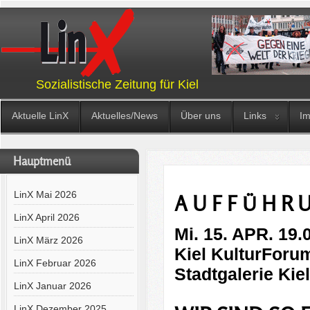
Sozialistische Zeitung für Kiel
Aktuelle LinX
Aktuelles/News
Über uns
Links
I
Hauptmenü
LinX Mai 2026
A U F F Ü H R
LinX April 2026
Mi. 15. APR. 19
LinX März 2026
Kiel KulturForum
LinX Februar 2026
Stadtgalerie Kie
LinX Januar 2026
LinX Dezember 2025