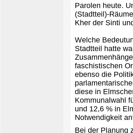
Parolen heute. Un
(Stadtteil)-Räume 
Kher der Sinti u
Welche Bedeutung
Stadtteil hatte w
Zusammenhänge z
faschistischen Or
ebenso die Politi
parlamentarische
diese in Elmsche
Kommunalwahl fü
und 12,6 % in E
Notwendigkeit anti
Bei der Planung z