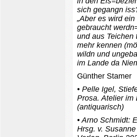
in den Eis=bezie
sich gegangn iss
„Aber es wird e
gebraucht werdn=
und aus Teichen t
mehr kennen (mög
wildn und ungeba
im Lande da Nie
Günther Stamer
• Pelle Igel, Stief
Prosa. Atelier i
(antiquarisch)
• Arno Schmidt: E
Hrsg. v. Susanne