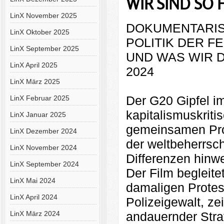
WIR SIND SO F
LinX November 2025
DOKUMENTARISC
LinX Oktober 2025
POLITIK DER F
LinX September 2025
UND WAS WIR 
LinX April 2025
2024
LinX März 2025
Der G20 Gipfel im
LinX Februar 2025
kapitalismuskrit
LinX Januar 2025
gemeinsamen Pro
LinX Dezember 2024
der weltbeherrsch
LinX November 2024
Differenzen hinw
LinX September 2024
Der Film begleite
LinX Mai 2024
damaligen Protest
LinX April 2024
Polizeigewalt, zei
LinX März 2024
andauernder Stra