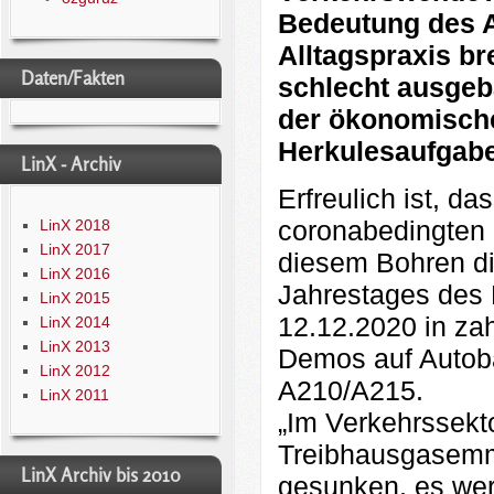
Bedeutung des A
Alltagspraxis br
Daten/Fakten
schlecht ausgeb
der ökonomische
Herkulesaufgabe
LinX - Archiv
Erfreulich ist, d
coronabedingten 
LinX 2018
LinX 2017
diesem Bohren di
LinX 2016
Jahrestages des
LinX 2015
12.12.2020 in za
LinX 2014
LinX 2013
Demos auf Autoba
LinX 2012
A210/A215.
LinX 2011
„Im Verkehrssekto
Treibhausgasemm
LinX Archiv bis 2010
gesunken, es we