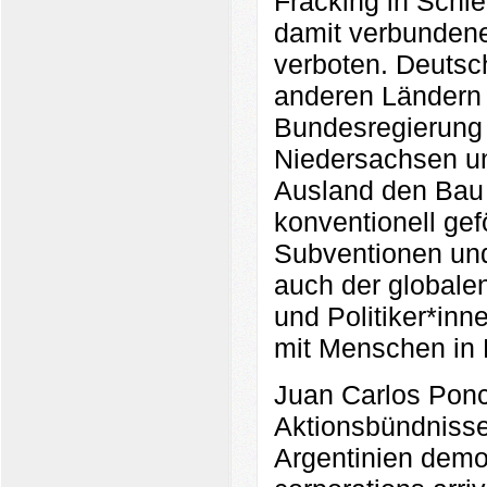
Fracking in Schie
damit verbunden
verboten. Deutsc
anderen Ländern 
Bundesregierung 
Niedersachsen un
Ausland den Bau n
konventionell gef
Subventionen und 
auch der global
und Politiker*inn
mit Menschen in 
Juan Carlos Ponce,
Aktionsbündnisse
Argentinien demons