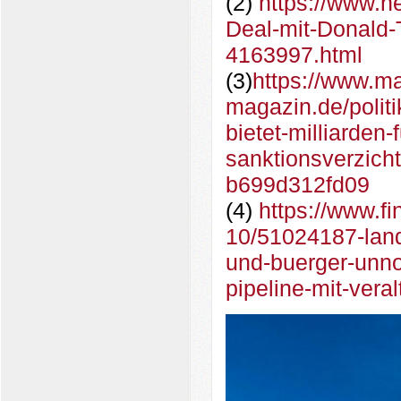
(2)
https://www.h
Deal-mit-Donald-
4163997.html
(3)
https://www.m
magazin.de/politi
bietet-milliarden
sanktionsverzich
b699d312fd09
(4)
https://www.f
10/51024187-land
und-buerger-unnoe
pipeline-mit-vera