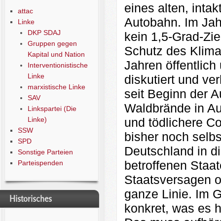
eines alten, int
attac
Autobahn. Im Jah
Linke
DKP SDAJ
kein 1,5-Grad-Zie
Gruppen gegen
Schutz des Klimas
Kapital und Nation
Jahren öffentlich
Interventionistische
Linke
diskutiert und v
marxistische Linke
seit Beginn der 
SAV
Waldbrände in Aus
Linkspartei (Die
und tödlichere C
Linke)
SSW
bisher noch selbs
SPD
Deutschland in d
Sonstige Parteien
betroffenen Staat
Parteispenden
Staatsversagen o
ganze Linie. Im G
Historisches
konkret, was es h