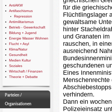
AntiAKW
für die griechisc
Antifaschismus
Flüchtlingslager
Repression
gewaltsame Unte
Antimilitarismus
Betrieb - Gewerkschaft
hinter Stacheldra
Bildung + Jugend
und Granaten im 
Energie Wasser Wohnen
rauschen, in ei
Flucht + Asyl
ausreichend Nahr
Klima/Natur
Gesundheit
Bundesinnenminis
Medien Kultur
geschundenen un
Soziales
Eines Innenminist
Wirtschaft / Finanzen
Theorie + Debatte
Menschenrechte d
Abschiebestopps 
verhindern.
Parteien /
Dann ein wochenl
Organisationen
Polizeieinsatz un