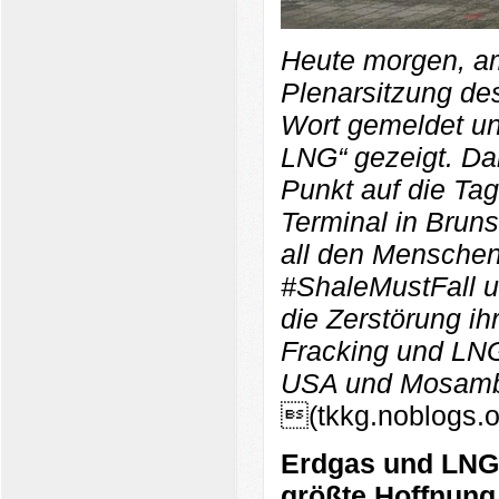
Heute morgen, am
Plenarsitzung de
Wort gemeldet un
LNG“ gezeigt. Dam
Punkt auf die Ta
Terminal in Brunsb
all den Menschen
#ShaleMustFall u
die Zerstörung i
Fracking und LNG
USA und Mosambik
(tkkg.noblogs.o
Erdgas und LNG, 
größte Hoffnung 