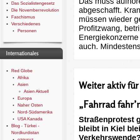
Das muss aufhöre
Das Sozialistengesetz
abgeschafft. Kra
Die Novemberrevolution
Faschismus
müssen wieder ge
Verschiedenes
Profitzwang, bet
Personen
Energiekonzerne 
auch. Mindeste
Internationales
Red Globe
Afrika
Weiter aktiv fü
Asien
Asien Aktuell
Europa
„Fahrrad fahr’
Naher Osten
Nord-Südamerika
Straßenprotest 
USA Kanada
Blog - Türkei -
bleibt in Kiel bl
Nordkurdistan
Verkehrswende? 
ozguruz