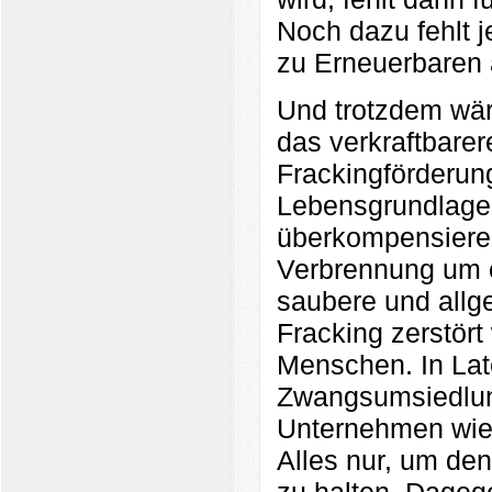
Noch dazu fehlt j
zu Erneuerbaren 
Und trotzdem wär
das verkraftbarer
Frackingförderung
Lebensgrundlagen
überkompensiere
Verbrennung um e
saubere und allg
Fracking zerstört
Menschen. In Late
Zwangsumsiedlun
Unternehmen wie 
Alles nur, um den