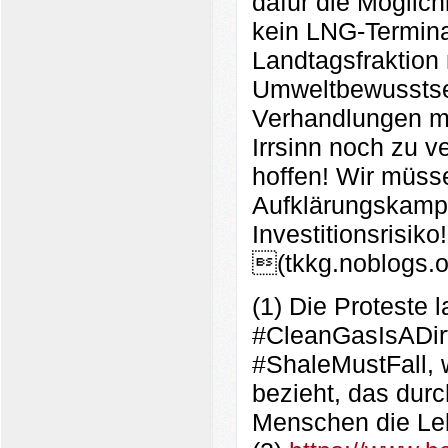
dafür die Möglich
kein LNG-Termina
Landtagsfraktion
Umweltbewusstsein 
Verhandlungen mi
Irrsinn noch zu v
hoffen! Wir müss
Aufklärungskamp
Investitionsrisiko!
(tkkg.noblogs.o
(1) Die Proteste 
#CleanGasIsADir
#ShaleMustFall, w
bezieht, das durc
Menschen die Le