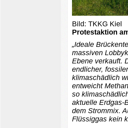
Bild: TKKG Kiel
Protestaktion am
„Ideale Brückente
massiven Lobbyk
Ebene verkauft. D
endlicher, fossil
klimaschädlich w
entweicht Methan 
so klimaschädlic
aktuelle Erdgas-
dem Strommix. Auc
Flüssiggas kein k