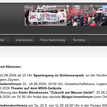
nks
Impressum
Foto-Sammlung
Termine
und Aktionen:
 16.08.2026 ab 15 Uhr
Spaziergang im Schleusenpark
, an der Nordm
igten Zäunen.
Friedensforum:
Di., 18.08.2026, 18:00 Uhr, Gewerkschaftshaus, Legien
08.2026
Theater auf dem MfG5-Gelände
 Sitzung des
Kieler Bündnisses "Zukunft am Wasser bleibt"
: 25.08.
.09.2026 um 19.30 Uhr findet das nächste
Bürger:innenforum
(vom Orts
Friedenskonferenz
am So.,20.9. von 11.30-18.00 Uhr in der Pumpe (El