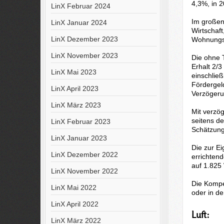
4,3%, in 
LinX Februar 2024
Im großen
LinX Januar 2024
Wirtschaft
LinX Dezember 2023
Wohnungsb
LinX November 2023
Die ohne 
Erhalt 2/
LinX Mai 2023
einschlie
Fördergel
LinX April 2023
Verzögeru
LinX März 2023
Mit verzö
seitens d
LinX Februar 2023
Schätzung
LinX Januar 2023
Die zur E
LinX Dezember 2022
errichten
auf 1.825
LinX November 2022
Die Kompen
LinX Mai 2022
oder in d
LinX April 2022
Luft:
LinX März 2022