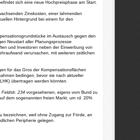
efindet sich eine neue Hochpreisphase am Start.
 wachsenden Zinskosten, einer lahmenden
tuellen Hintergrund bei einem für den
ensationsgrundstücke im Austausch gegen den
gen Neustart aller Planungsprozesse
ften und Investoren neben der Einwerbung von
ehraufwand verursachen, mit weiteren zeitlichen
gen für das Gros der Kompensationsflächen
nahmen bedingen, bevor sie nach aktueller
 (LHK) übertragen werden könnten.
d
Feldstr. 234
vorgesehenen, eigens vom Bund zu
auf dem sogenannten freien Markt, um rd. 20%
 zu bezeichnen, weil ohne Zugang zur Förde, an
dlichen Peripherie gelegen.