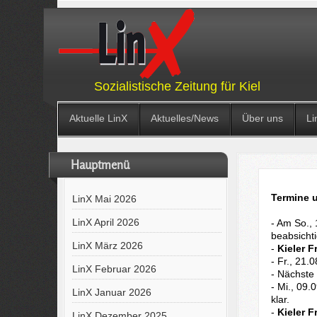
Sozialistische Zeitung für Kiel
Aktuelle LinX
Aktuelles/News
Über uns
Li
Hauptmenü
Termine 
LinX Mai 2026
LinX April 2026
- Am So.,
beabsicht
LinX März 2026
-
Kieler 
- Fr., 21.
LinX Februar 2026
- Nächste
- Mi., 09
LinX Januar 2026
klar.
-
Kieler 
LinX Dezember 2025