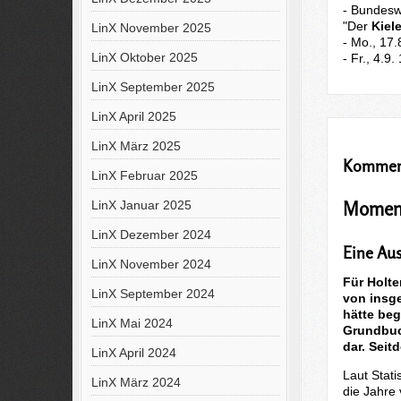
- Bundesw
"Der
Kiele
LinX November 2025
- Mo., 17.
LinX Oktober 2025
- Fr., 4.9
LinX September 2025
LinX April 2025
LinX März 2025
Kommen
LinX Februar 2025
Moment
LinX Januar 2025
LinX Dezember 2024
Eine Au
LinX November 2024
Für Holt
LinX September 2024
von insg
hätte beg
LinX Mai 2024
Grundbuch
dar. Seit
LinX April 2024
Laut Stat
LinX März 2024
die Jahre 