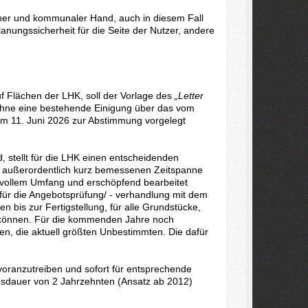
cher und kommunaler Hand, auch in diesem Fall
nungssicherheit für die Seite der Nutzer, andere
 Flächen der LHK, soll der Vorlage des
„Letter
ohne eine bestehende Einigung über das vom
 am 11. Juni 2026 zur Abstimmung vorgelegt
, stellt für die LHK einen entscheidenden
er außerordentlich kurz bemessenen Zeitspanne
 vollem Umfang und erschöpfend bearbeitet
ür die Angebotsprüfung/ - verhandlung mit dem
n bis zur Fertigstellung, für alle Grundstücke,
u können. Für die kommenden Jahre noch
n, die aktuell größten Unbestimmten. Die dafür
voranzutreiben und sofort für entsprechende
sdauer von 2 Jahrzehnten (Ansatz ab 2012)