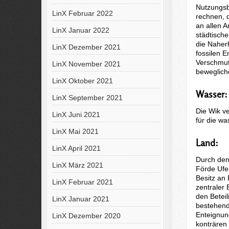
Nutzungsb
LinX Februar 2022
rechnen, 
an allen A
LinX Januar 2022
städtisch
die Naher
LinX Dezember 2021
fossilen 
Verschmut
LinX November 2021
beweglich
LinX Oktober 2021
Wasser:
LinX September 2021
Die Wik ve
LinX Juni 2021
für die w
LinX Mai 2021
Land:
LinX April 2021
Durch den
LinX März 2021
Förde Ufe
Besitz an 
LinX Februar 2021
zentraler
den Beteil
LinX Januar 2021
bestehend
Enteignun
LinX Dezember 2020
konträren 