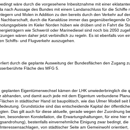
edingt wäre durch die vorgesehene Inbesitznahme mit einer eklatant
da nach Aussage des Bundes mit einem Landanschluss für die Schiffe n
nlegern und Molen in Addition zu den bereits durch den Verkehr auf d
e Nachbarschaft, durch die Kanaldüse immer das gegenüberliegende O
holungsgebiete im Kieler Norden hüben wie drüben und in Fahrt die St
Energieträgern wie Schweröl oder Marinediesel sind noch bis 2050 zuge
zungen wären daher jetzt verbindlich zu regeln. Es ist ebenfalls von
en Schiffs- und Flugverkehr auszugehen.
rliert durch die geplante Ausweitung der Bundesflächen den Zugang zum
asserberührte Fläche des MFG 5.
 geplanten Eigentümerwechsel kämen der LHK unwiederbringlich die qua
r abhanden, und damit auch jede mit dem Eigentum verbundene Plan
Flächen in städtischer Hand ist baupolitisch, wie das Ulmer Modell seit 
 Bedeutung. Grundstücke sind das entscheidende Kapital der öffentli
igten. Das gilt auch für diese aktuelle, gerade wegen der Zuordnung be
en, besonderen Konstellation, die Erwartungshaltungen, für eine hier
gsandrohung), bestenfalls einvernehmliche Einigung zwar bedingt, die
Interessensachlagen, von städtischer Seite am Gemeinwohl orientiert, 