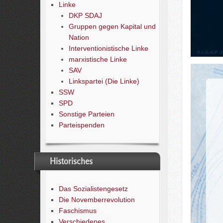
Linke
DKP SDAJ
Gruppen gegen Kapital und
Nation
Interventionistische Linke
marxistische Linke
SAV
Linkspartei (Die Linke)
SSW
SPD
Sonstige Parteien
Parteispenden
Historisches
Das Sozialistengesetz
Die Novemberrevolution
Faschismus
Verschiedenes