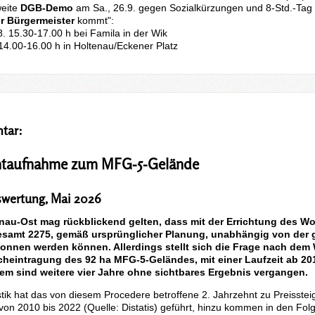
eite
DGB-Demo
am Sa., 26.9. gegen Sozialkürzungen und 8-Std.-Tag 
r Bürgermeister
kommt":
8. 15.30-17.00 h bei Famila in der Wik
. 14.00-16.00 h in Holtenau/Eckener Platz
tar:
aufnahme zum MFG-5-Gelände
swertung, Mai 2026
enau-Ost mag rückblickend gelten, dass mit der Errichtung des 
esamt 2275, gemäß ursprünglicher Planung, unabhängig von der g
onnen werden können. Allerdings stellt sich die Frage nach dem 
eintragung des 92 ha MFG-5-Geländes, mit einer Laufzeit ab 2013,
dem sind weitere vier Jahre ohne sichtbares Ergebnis vergangen.
istik hat das von diesem Procedere betroffene 2. Jahrzehnt zu Preiss
von 2010 bis 2022 (Quelle: Distatis) geführt, hinzu kommen in den Fol