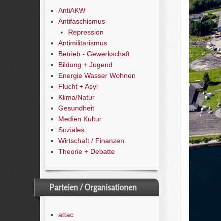
AntiAKW
Antifaschismus
Repression
Antimilitarismus
Betrieb - Gewerkschaft
Bildung + Jugend
Energie Wasser Wohnen
Flucht + Asyl
Klima/Natur
Gesundheit
Medien Kultur
Soziales
Wirtschaft / Finanzen
Theorie + Debatte
Parteien / Organisationen
attac