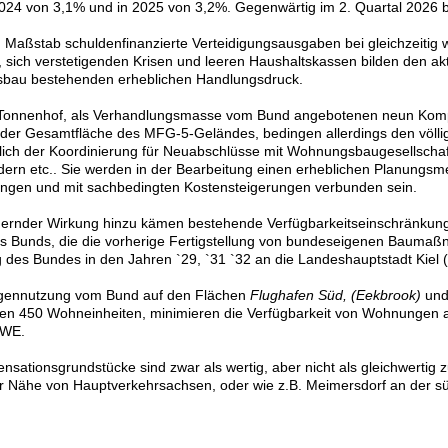
2024 von 3,1% und in 2025 von 3,2%. Gegenwärtig im 2. Quartal 2026 b
 Maßstab schuldenfinanzierte Verteidigungsausgaben bei gleichzeitig
, sich verstetigenden Krisen und leeren Haushaltskassen bilden den ak
au bestehenden erheblichen Handlungsdruck.
Tonnenhof, als Verhandlungsmasse vom Bund angebotenen neun Komp
3 der Gesamtfläche des MFG-5-Geländes, bedingen allerdings den völli
ßlich der Koordinierung für Neuabschlüsse mit Wohnungsbaugesellscha
dern etc.. Sie werden in der Bearbeitung einen erheblichen Planungsm
ngen und mit sachbedingten Kostensteigerungen verbunden sein.
gernder Wirkung hinzu kämen bestehende Verfügbarkeitseinschränkun
es Bunds, die die vorherige Fertigstellung von bundeseigenen Baumaß
 des Bundes in den Jahren `29, `31 `32 an die Landeshauptstadt Kiel
igennutzung vom Bund auf den Flächen
Flughafen Süd, (Eekbrook)
un
den 450 Wohneinheiten, minimieren die Verfügbarkeit von Wohnungen 
 WE.
sationsgrundstücke sind zwar als wertig, aber nicht als gleichwertig
er Nähe von Hauptverkehrsachsen, oder wie z.B. Meimersdorf an der sü