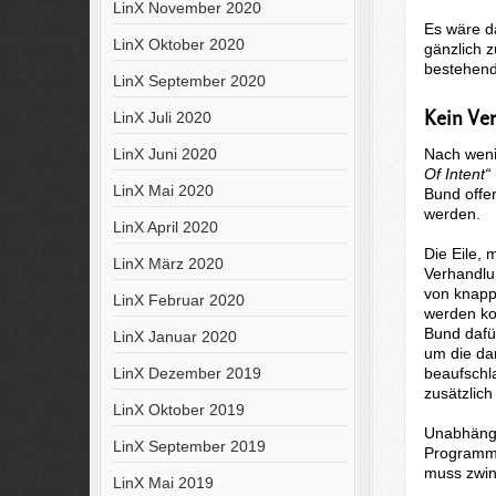
LinX November 2020
Es wäre d
LinX Oktober 2020
gänzlich 
bestehen
LinX September 2020
Kein Ve
LinX Juli 2020
Nach weni
LinX Juni 2020
Of Intent“
LinX Mai 2020
Bund offer
werden.
LinX April 2020
Die Eile, 
LinX März 2020
Verhandlu
von knapp
LinX Februar 2020
werden ko
Bund dafür
LinX Januar 2020
um die da
beaufschl
LinX Dezember 2019
zusätzlich
LinX Oktober 2019
Unabhängi
LinX September 2019
Programme
muss zwi
LinX Mai 2019