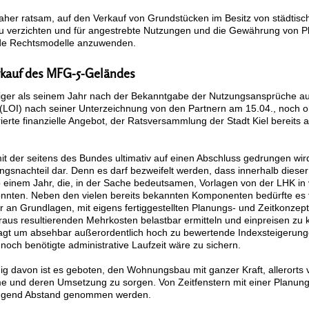
aher ratsam, auf den Verkauf von Grundstücken im Besitz von städtis
zu verzichten und für angestrebte Nutzungen und die Gewährung von Pla
de Rechtsmodelle anzuwenden.
rkauf des MFG-5-Geländes
ger als seinem Jahr nach der Bekanntgabe der Nutzungsansprüche auf
(LOI) nach seiner Unterzeichnung von den Partnern am 15.04., noch 
ierte finanzielle Angebot, der Ratsversammlung der Stadt Kiel bereits
mit der seitens des Bundes ultimativ auf einen Abschluss gedrungen wird
ngsnachteil dar. Denn es darf bezweifelt werden, dass innerhalb dies
 einem Jahr, die, in der Sache bedeutsamen, Vorlagen von der LHK in
nnten. Neben den vielen bereits bekannten Komponenten bedürfte es f
 an Grundlagen, mit eigens fertiggestellten Planungs- und Zeitkonzepte
raus resultierenden Mehrkosten belastbar ermitteln und einpreisen z
agt um absehbar außerordentlich hoch zu bewertende Indexsteigerunge
 noch benötigte administrative Laufzeit wäre zu sichern.
g davon ist es geboten, den Wohnungsbau mit ganzer Kraft, allerorts 
 und deren Umsetzung zu sorgen. Von Zeitfenstern mit einer Planung
ngend Abstand genommen werden.