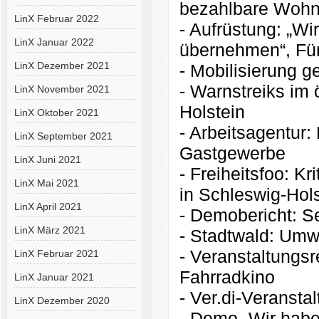
bezahlbare Woh
LinX Februar 2022
- Aufrüstung: „W
LinX Januar 2022
übernehmen“, Fü
LinX Dezember 2021
- Mobilisierung 
- Warnstreiks im 
LinX November 2021
Holstein
LinX Oktober 2021
- Arbeitsagentur:
LinX September 2021
Gastgewerbe
LinX Juni 2021
- Freiheitsfoo: Kr
LinX Mai 2021
in Schleswig-Hols
LinX April 2021
- Demobericht: See
LinX März 2021
- Stadtwald: Umwe
- Veranstaltungsr
LinX Februar 2021
Fahrradkino
LinX Januar 2021
- Ver.di-Veransta
LinX Dezember 2020
- Demo „Wir haben