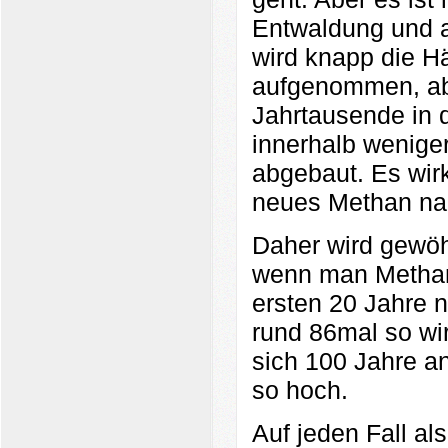
Entwaldung und a
wird knapp die H
aufgenommen, abe
Jahrtausende in 
innerhalb wenige
abgebaut. Es wirkt
neues Methan nac
Daher wird gewöhn
wenn man Methan 
ersten 20 Jahre 
rund 86mal so wi
sich 100 Jahre an
so hoch.
Auf jeden Fall a