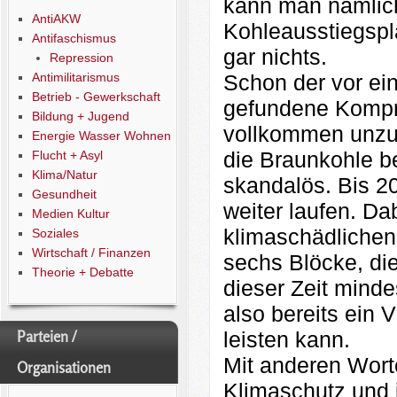
kann man nämlich
AntiAKW
Kohleausstiegsplä
Antifaschismus
gar nichts.
Repression
Schon der vor ei
Antimilitarismus
Betrieb - Gewerkschaft
gefundene Kompro
Bildung + Jugend
vollkommen unzur
Energie Wasser Wohnen
die Braunkohle b
Flucht + Asyl
Klima/Natur
skandalös. Bis 20
Gesundheit
weiter laufen. Da
Medien Kultur
klimaschädlichen,
Soziales
Wirtschaft / Finanzen
sechs Blöcke, die
Theorie + Debatte
dieser Zeit mind
also bereits ein 
leisten kann.
Parteien /
Mit anderen Worte
Organisationen
Klimaschutz und i