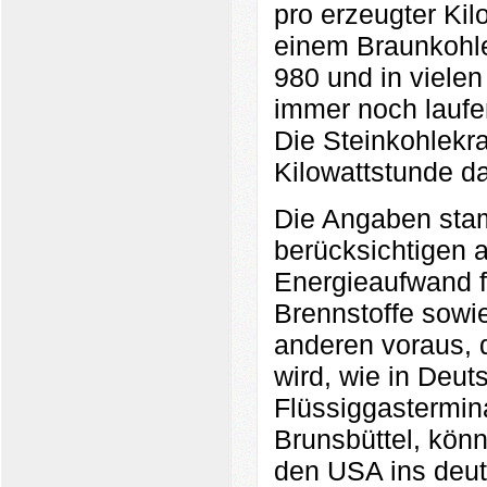
pro erzeugter Kil
einem Braunkohle
980 und in vielen
immer noch laufe
Die Steinkohlekr
Kilowattstunde d
Die Angaben sta
berücksichtigen 
Energieaufwand f
Brennstoffe sowi
anderen voraus, 
wird, wie in Deut
Flüssiggastermin
Brunsbüttel, kön
den USA ins deut