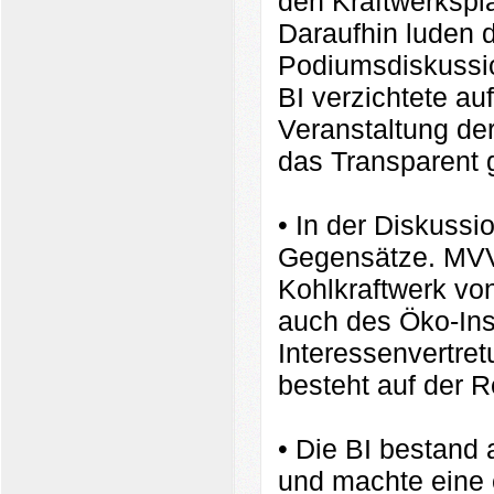
den Kraftwerksp
Daraufhin luden d
Podiumsdiskussio
BI verzichtete au
Veranstaltung der
das Transparent 
• In der Diskussi
Gegensätze. MVV 
Kohlkraftwerk vo
auch des Öko-Inst
Interessenvertre
besteht auf der R
• Die BI bestand 
und machte eine e