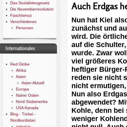
Das Sozialistengesetz
Auch Erdgas he
Die Novemberrevolution
Faschismus
Nun hat Kiel als
Verschiedenes
zunächst und au
Personen
wird. Die örtlic
auf die Schulter,
Internationales
wurde. Zwar woll
viel größeres Ko
Red Globe
heftiger Bürger
Afrika
reden sie nicht s
Asien
Asien Aktuell
nicht ermutigen,
Europa
Nun also Erdgas.
Naher Osten
abgewendet? Mit
Nord-Südamerika
USA Kanada
Kohle, denn bei 
Blog - Türkei -
weniger Kohlendi
Nordkurdistan
nicht null. Auch
ozguruz