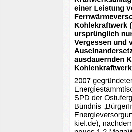
einer Leistung v
Fernwärmeversor
Kohlekraftwerk 
ursprünglich nu
Vergessen und v
Auseinandersetz
ausdauernden K
Kohlenkraftwerk 
2007 gegründeten
Energiestammtis
SPD der Ostuferg
Bündnis „BürgerIn
Energieversorgun
kiel.de), nachde
neues 1,2 MegaWa