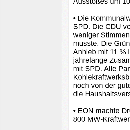
Ausstoßes um 10
• Die Kommunalwa
SPD. Die CDU ver
weniger Stimmen 
musste. Die Grün
Anhieb mit 11 % 
jahrelange Zusam
mit SPD. Alle Pa
Kohlekraftwerksb
noch von der gut
die Haushaltsver
• EON machte Dru
800 MW-Kraftwerk