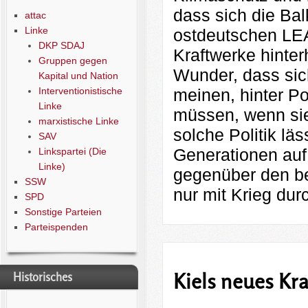
dass sich die Ba
attac
Linke
ostdeutschen LEAG
DKP SDAJ
Kraftwerke hinter
Gruppen gegen
Wunder, dass sic
Kapital und Nation
meinen, hinter Po
Interventionistische
Linke
müssen, wenn sie
marxistische Linke
solche Politik lä
SAV
Generationen auf
Linkspartei (Die
Linke)
gegenüber den b
SSW
nur mit Krieg du
SPD
Sonstige Parteien
Parteispenden
Kiels neues Kra
Historisches