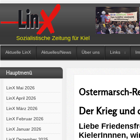
Sozialistische Zeitung für Kiel
Aktuelle LinX
Aktuelles/News
Über uns
Links
I
Hauptmenü
LinX Mai 2026
Ostermarsch-Re
LinX April 2026
Der Krieg und 
LinX März 2026
LinX Februar 2026
Liebe Friedensf
LinX Januar 2026
KielerInnnen, wi
LinX Dezember 2025