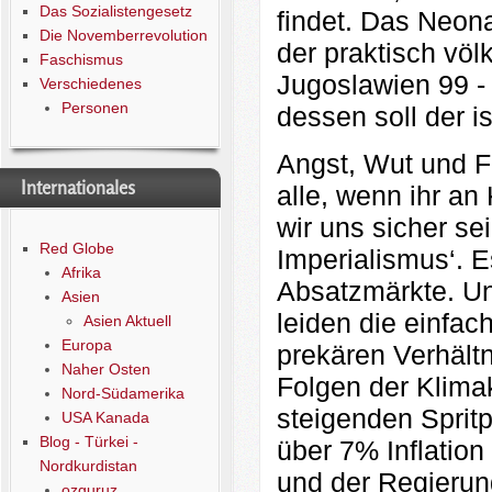
Das Sozialistengesetz
findet. Das Neon
Die Novemberrevolution
der praktisch völ
Faschismus
Jugoslawien 99 - 
Verschiedenes
Personen
dessen soll der is
Angst, Wut und Fr
Internationales
alle, wenn ihr an
wir uns sicher sei
Red Globe
Imperialismus‘. E
Afrika
Absatzmärkte. Un
Asien
leiden die einfac
Asien Aktuell
Europa
prekären Verhält
Naher Osten
Folgen der Klimak
Nord-Südamerika
steigenden Spritp
USA Kanada
Blog - Türkei -
über 7% Inflation
Nordkurdistan
und der Regierung
ozguruz