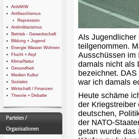
AntiAKW
Antifaschismus
Repression
Antimilitarismus
Betrieb - Gewerkschaft
Als Jugendlicher
Bildung + Jugend
teilgenommen. Man 
Energie Wasser Wohnen
Ausschüssen im B
Flucht + Asyl
Klima/Natur
damals nicht als
Gesundheit
bezeichnet. DAS 
Medien Kultur
war ich damals ec
Soziales
Wirtschaft / Finanzen
Heute schäme ic
Theorie + Debatte
der Kriegstreiber
deutschen, Polit
Parteien /
der NATO-Staaten
Organisationen
getan wurde das 