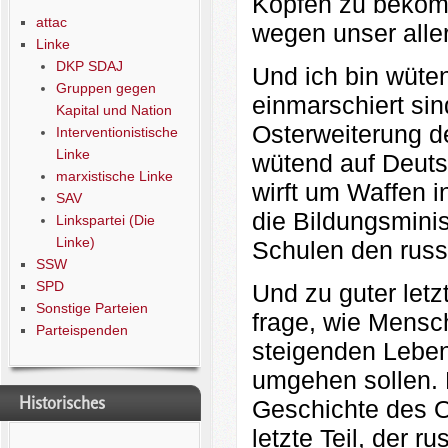
Köpfen zu bekom
attac
wegen unser aller
Linke
DKP SDAJ
Und ich bin wüte
Gruppen gegen
einmarschiert sin
Kapital und Nation
Osterweiterung d
Interventionistische
Linke
wütend auf Deuts
marxistische Linke
wirft um Waffen i
SAV
die Bildungsmini
Linkspartei (Die
Linke)
Schulen den russi
SSW
SPD
Und zu guter letzt 
Sonstige Parteien
frage, wie Mensc
Parteispenden
steigenden Leben
umgehen sollen. F
Historisches
Geschichte des O
letzte Teil, der r