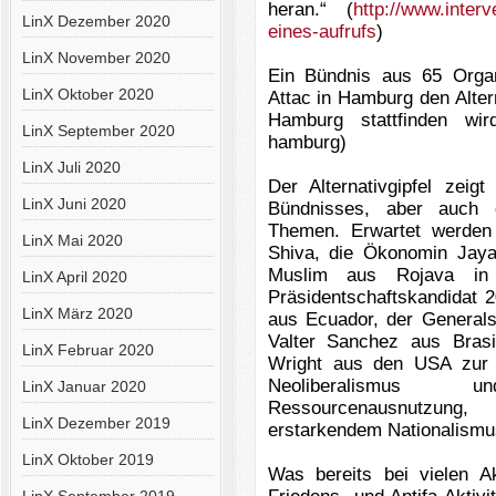
heran.“
(
http://www.interv
LinX Dezember 2020
eines-aufrufs
)
LinX November 2020
Ein Bündnis aus 65 Organi
LinX Oktober 2020
Attac in Hamburg den Alterna
Hamburg stattfinden wi
LinX September 2020
hamburg)
LinX Juli 2020
Der Alternativgipfel zeigt
LinX Juni 2020
Bündnisses, aber auch d
Themen.
Erwartet werden 
LinX Mai 2020
Shiva, die Ökonomin Jayat
Muslim aus Rojava in 
LinX April 2020
Präsidentschaftskandidat 2
LinX März 2020
aus Ecuador, der Generals
Valter Sanchez aus Brasil
LinX Februar 2020
Wright aus den USA zur 
Neoliberalismus
LinX Januar 2020
Ressourcenausnutzun
LinX Dezember 2019
erstarkendem Nationalism
LinX Oktober 2019
Was bereits bei vielen A