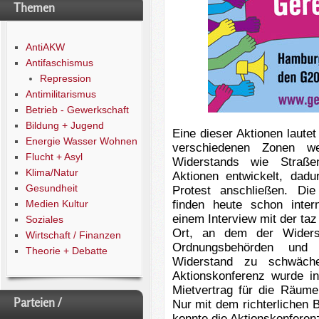
Themen
AntiAKW
Antifaschismus
Repression
Antimilitarismus
Betrieb - Gewerkschaft
Bildung + Jugend
Eine dieser Aktionen laute
Energie Wasser Wohnen
verschiedenen Zonen we
Flucht + Asyl
Widerstands wie Straße
Klima/Natur
Aktionen entwickelt, da
Gesundheit
Protest anschließen.
Die
Medien Kultur
finden heute schon inter
einem Interview mit der ta
Soziales
Ort, an dem der Widers
Wirtschaft / Finanzen
Ordnungsbehörden und P
Theorie + Debatte
Widerstand zu schwäch
Aktionskonferenz wurde i
Mietvertrag für die Räume
Parteien /
Nur mit dem richterlichen 
konnte die Aktionskonferen