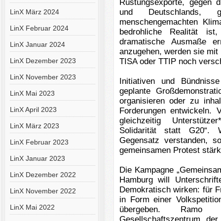
Rüstungsexporte, gegen 
und Deutschlands, 
LinX März 2024
menschengemachten Klima
LinX Februar 2024
bedrohliche Realität is
dramatische Ausmaße err
LinX Januar 2024
anzugehen, werden sie mi
LinX Dezember 2023
TISA oder TTIP noch verschä
LinX November 2023
Initiativen und Bündniss
geplante Großdemonstrat
LinX Mai 2023
organisieren oder zu inhal
LinX April 2023
Forderungen entwickeln. 
gleichzeitig Unterstütz
LinX März 2023
Solidarität statt G20“.
Gegensatz verstanden, s
LinX Februar 2023
gemeinsamen Protest stär
LinX Januar 2023
Die Kampagne „Gemeinsam 
LinX Dezember 2022
Hamburg will Unterschri
Demokratisch wirken: für 
LinX November 2022
in Form einer Volkspetiti
LinX Mai 2022
übergeben.
Ramo M
Gesellschaftszentrum d