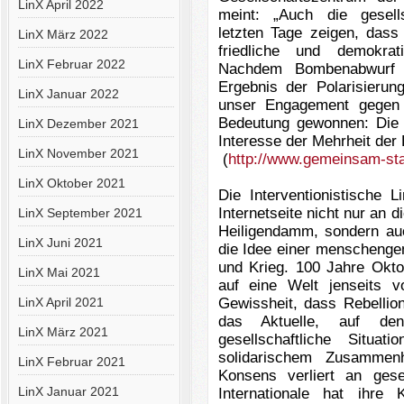
LinX April 2022
meint: „Auch die gesells
letzten Tage zeigen, dass 
LinX März 2022
friedliche und demokrat
LinX Februar 2022
Nachdem Bombenabwurf 
Ergebnis der Polarisieru
LinX Januar 2022
unser Engagement gegen
Bedeutung gewonnen: Die W
LinX Dezember 2021
Interesse der Mehrheit der
LinX November 2021
(
http://www.gemeinsam-sta
LinX Oktober 2021
Die Interventionistische 
Internetseite nicht nur an 
LinX September 2021
Heiligendamm, sondern au
LinX Juni 2021
die Idee einer menschenge
und Krieg. 100 Jahre Okto
LinX Mai 2021
auf eine Welt jenseits v
LinX April 2021
Gewissheit, dass Rebellion
das Aktuelle, auf de
LinX März 2021
gesellschaftliche Situa
solidarischem Zusammenha
LinX Februar 2021
Konsens verliert an gesel
LinX Januar 2021
Internationale hat ihre