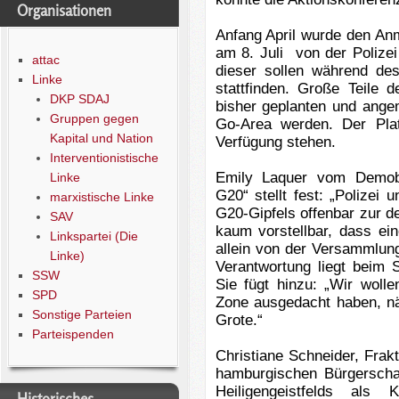
Organisationen
Anfang April wurde den An
am 8. Juli von der Polize
attac
dieser sollen während de
Linke
stattfinden. Große Teile 
DKP SDAJ
bisher geplanten und ange
Gruppen gegen
Go-Area werden. Der Plat
Kapital und Nation
Verfügung stehen.
Interventionistische
Emily Laquer vom Demobün
Linke
G20“ stellt fest: „Polize
marxistische Linke
G20-Gipfels offenbar zur d
SAV
kaum vorstellbar, dass ei
Linkspartei (Die
allein von der Versammlung
Linke)
Verantwortung liegt beim 
SSW
Sie fügt hinzu: „Wir woll
SPD
Zone ausgedacht haben, nä
Sonstige Parteien
Grote.“
Parteispenden
Christiane Schneider, Frak
hamburgischen Bürgerscha
Heiligengeistfelds als