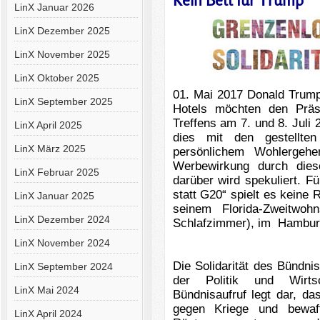
Kein Bett für Trump
LinX Januar 2026
LinX Dezember 2025
LinX November 2025
LinX Oktober 2025
01. Mai 2017 Donald Trump
LinX September 2025
Hotels möchten den Prä
Treffens am 7. und 8. Juli
LinX April 2025
dies mit den gestellten
LinX März 2025
persönlichem Wohlergeh
Werbewirkung durch dies
LinX Februar 2025
darüber wird spekuliert.
Fü
statt G20“ spielt es keine 
LinX Januar 2025
seinem Florida-Zweitwoh
LinX Dezember 2024
Schlafzimmer), im Hamburge
LinX November 2024
Die Solidarität des Bündni
LinX September 2024
der Politik und Wirts
LinX Mai 2024
Bündnisaufruf legt dar, da
gegen Kriege und bewaff
LinX April 2024