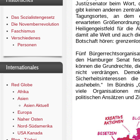
Historisches
Justizsenator beim Wort, 
gibt keinen anderen zentral
Tagungsortes, an dem 
Das Sozialistengesetz
erwarteten Größenordnung
Die Novemberrevolution
Heiligengeistfeld für die
Faschismus
damit alle Welt und auch d
Verschiedenes
Botschaft hören: grenzenlos
Personen
Fünf Bürgerrechtsorganisa
den Hamburger Senat fest
können die Grundrechte, die
Internationales
nicht verdrängen. Demok
Sicherheitsinteressen di
aushebeln.“
Im Bündnis „G
Red Globe
viele Organisationen mi
Afrika
politischen Ansätzen und Zi
Asien
Asien Aktuell
Europa
Naher Osten
Nord-Südamerika
USA Kanada
Blog - Türkei -