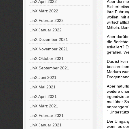
Aber die me
LinX April 2022
Sicherheits
LinX März 2022
ihre Führun
wollen, mit 
LinX Februar 2022
wirtschaftli
Mitteln. Ben
LinX Januar 2022
Aber darüber
LinX Dezember 2021
die Berichte
eskaliert? 
LinX November 2021
gefallen. W
LinX Oktober 2021
Das ist kei
beschreiben,
LinX September 2021
Maduro wurd
Drogenhande
LinX Juni 2021
Aber natürl
LinX Mai 2021
weitere una
irgendwie an
LinX April 2021
mal über Sa
LinX März 2021
anprangern?
´ Unterstütz
LinX Februar 2021
Der Umgang m
LinX Januar 2021
wenn es den