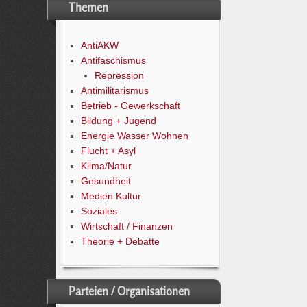
Themen
AntiAKW
Antifaschismus
Repression
Antimilitarismus
Betrieb - Gewerkschaft
Bildung + Jugend
Energie Wasser Wohnen
Flucht + Asyl
Klima/Natur
Gesundheit
Medien Kultur
Soziales
Wirtschaft / Finanzen
Theorie + Debatte
Parteien / Organisationen