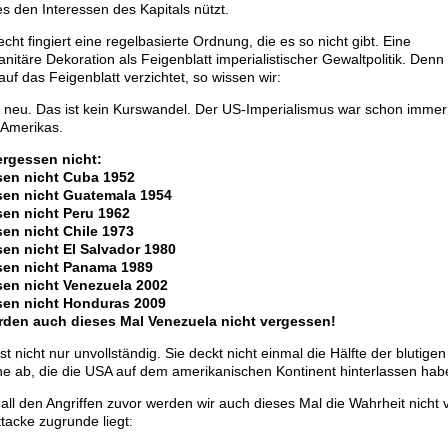
s den Interessen des Kapitals nützt.
cht fingiert eine regelbasierte Ordnung, die es so nicht gibt. Eine
itäre Dekoration als Feigenblatt imperialistischer Gewaltpolitik. Den
auf das Feigenblatt verzichtet, so wissen wir:
ht neu. Das ist kein Kurswandel. Der US-Imperialismus war schon immer
 Amerikas.
ergessen nicht:
sen nicht Cuba 1952
sen nicht Guatemala 1954
sen nicht Peru 1962
sen nicht Chile 1973
sen nicht El Salvador 1980
sen nicht Panama 1989
sen nicht Venezuela 2002
sen nicht Honduras 2009
rden auch dieses Mal Venezuela nicht vergessen!
ist nicht nur unvollständig. Sie deckt nicht einmal die Hälfte der blutige
che ab, die die USA auf dem amerikanischen Kontinent hinterlassen hab
all den Angriffen zuvor werden wir auch dieses Mal die Wahrheit nicht
ttacke zugrunde liegt: