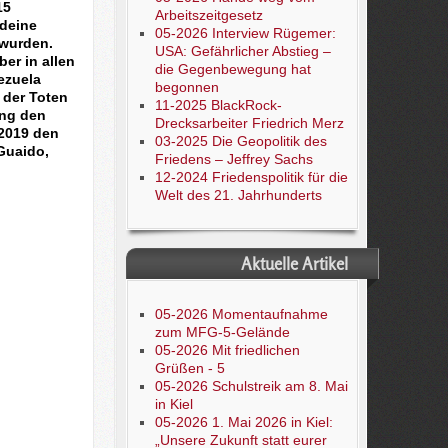
15
Arbeitszeitgesetz
ndeine
05-2026 Interview Rügemer:
 wurden.
USA: Gefährlicher Abstieg –
er in allen
die Gegenbewegung hat
ezuela
begonnen
 der Toten
11-2025 BlackRock-
ung den
Drecksarbeiter Friedrich Merz
 2019 den
03-2025 Die Geopolitik des
Guaido,
Friedens – Jeffrey Sachs
12-2024 Friedenspolitik für die
Welt des 21. Jahrhunderts
Aktuelle Artikel
05-2026 Momentaufnahme
zum MFG-5-Gelände
05-2026 Mit friedlichen
Grüßen - 5
05-2026 Schulstreik am 8. Mai
in Kiel
05-2026 1. Mai 2026 in Kiel:
„Unsere Zukunft statt eurer