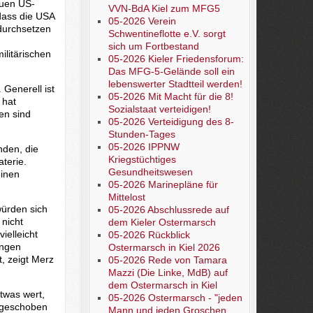
euen US-
VVN-BdA Kiel zum MFG5
dass die USA
05-2026 Verein
durchsetzen
Schwentineflotte e.V. sorgt
sich um Fortbestand
ilitärischen
05-2026 Kieler Friedensforum:
Das MFG-5-Gelände soll ein
lebenswerter Stadtteil werden!
 Generell ist
05-2026 Mit Macht für die 8!
 hat
Sozialstaat verteidigen!
en sind
05-2026 Verteidigung des 8-
Stunden-Tages
05-2026 IPPNW
nden, die
Kriegstüchtiges
terie.
Gesundheitswesen
einen
05-2026 Marinepläne für
Mittelost
würden sich
05-2026 Abschlussrede auf
nicht
dem Kieler Ostermarsch
ielleicht
05-2026 Rückblick
ungen
Ostermarsch in Kiel 2026
, zeigt Merz
05-2026 Rede von Tamara
Mazzi (Die Linke, MdB) auf
dem Ostermarsch in Kiel
twas wert,
05-2026 Ostermarsch - "jeden
orgeschoben
Mann und jeden Groschen