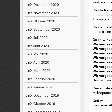
wird, wenn e
LinX Dezember 2020
Das Völkerre
LinX November 2020
pseudohuman
Trump jetzt 
LinX Oktober 2020
Das ist nic
LinX September 2020
eines freien
LinX Juli 2020
Doch wir v
Wir verges
LinX Juni 2020
Wir verges
Wir verges
LinX Mai 2020
Wir verges
Wir verges
LinX April 2020
Wir verges
LinX März 2020
Wir verges
Wir verges
LinX Februar 2020
Und wir we
LinX Januar 2020
Diese Liste 
Militärputs
LinX Dezember 2019
Und wie bei 
LinX Oktober 2019
die dieser A