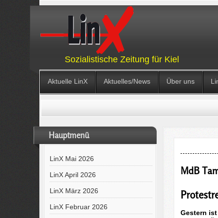
Sozialistische Zeitung für Kiel
Aktuelle LinX
Aktuelles/News
Über uns
Li
Hauptmenü
LinX Mai 2026
MdB Tama
LinX April 2026
LinX März 2026
Protestr
LinX Februar 2026
Gestern ist