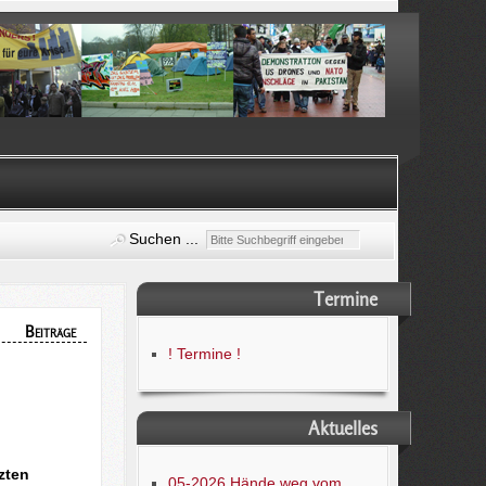
Suchen ...
Termine
Beiträge
! Termine !
Aktuelles
zten
05-2026 Hände weg vom