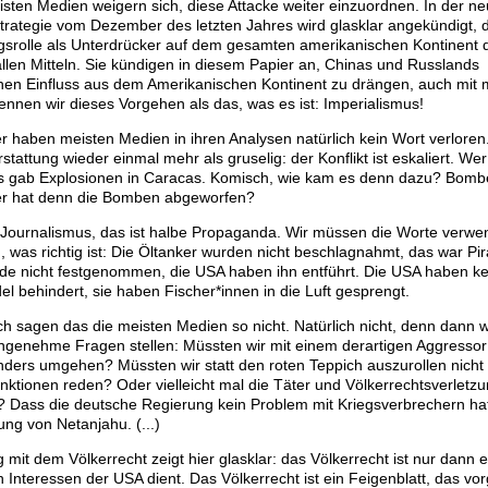
isten Medien weigern sich, diese Attacke weiter einzuordnen. In der n
strategie vom Dezember des letzten Jahres wird glasklar angekündigt, 
gsrolle als Unterdrücker auf dem gesamten amerikanischen Kontinent 
allen Mitteln. Sie kündigen in diesem Papier an, Chinas und Russlands
chen Einfluss aus dem Amerikanischen Kontinent zu drängen, auch mit m
ennen wir dieses Vorgehen als das, was es ist: Imperialismus!
 haben meisten Medien in ihren Analysen natürlich kein Wort verloren.
rstattung wieder einmal mehr als gruselig: der Konflikt ist eskaliert. Wer
Es gab Explosionen in Caracas. Komisch, wie kam es denn dazu? Bomb
er hat denn die Bomben abgeworfen?
n Journalismus, das ist halbe Propaganda. Wir müssen die Worte verwe
 was richtig ist: Die Öltanker wurden nicht beschlagnahmt, das war Pira
e nicht festgenommen, die USA haben ihn entführt. Die USA haben k
l behindert, sie haben Fischer*innen in die Luft gesprengt.
ich sagen das die meisten Medien so nicht. Natürlich nicht, denn dann 
ngenehme Fragen stellen: Müssten wir mit einem derartigen Aggressor 
ders umgehen? Müssten wir statt den roten Teppich auszurollen nicht v
nktionen reden? Oder vielleicht mal die Täter und Völkerrechtsverletz
 Dass die deutsche Regierung kein Problem mit Kriegsverbrechern hat
ung von Netanjahu. (...)
it dem Völkerrecht zeigt hier glasklar: das Völkerrecht ist nur dann e
 Interessen der USA dient. Das Völkerrecht ist ein Feigenblatt, das v