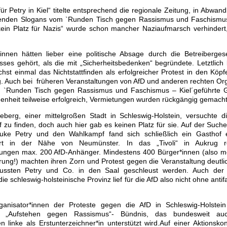
für Petry in Kiel“ titelte entsprechend die regionale Zeitung, in Abwand
tenden Slogans vom `Runden Tisch gegen Rassismus und Faschismus 
t kein Platz für Nazis“ wurde schon mancher Naziaufmarsch verhinder
t*innen hätten lieber eine politische Absage durch die Betreiberges
osses gehört, als die mit „Sicherheitsbedenken“ begründete. Letztlich 
chst einmal das Nichtstattfinden als erfolgreicher Protest in den Köpf
. Auch bei früheren Veranstaltungen von AfD und anderen rechten Org
`Runden Tisch gegen Rassismus und Faschismus – Kiel´geführte 
enheit teilweise erfolgreich, Vermietungen wurden rückgängig gemacht
berg, einer mittelgroßen Stadt in Schleswig-Holstein, versuchte d
f zu finden, doch auch hier gab es keinen Platz für sie. Auf der Suc
auke Petry und den Wahlkampf fand sich schließlich ein Gasthof
rt in der Nähe von Neumünster. In das „Tivoli“ in Aukrug r
ungen max. 200 AfD-Anhänger. Mindestens 400 Bürger*innen (also m
rung!) machten ihren Zorn und Protest gegen die Veranstaltung deutli
mussten Petry und Co. in den Saal geschleust werden. Auch der
ie schleswig-holsteinische Provinz lief für die AfD also nicht ohne anti
anisator*innen der Proteste gegen die AfD in Schleswig-Holstei
te „Aufstehen gegen Rassismus“- Bündnis, das bundesweit a
en linke als Erstunterzeichner*in unterstützt wird.Auf einer Aktionsko