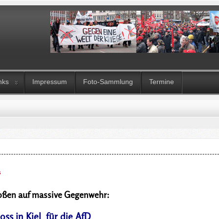
nks
Impressum
Foto-Sammlung
Termine
s
oßen auf massive Gegenwehr:
oss in Kiel für die AfD