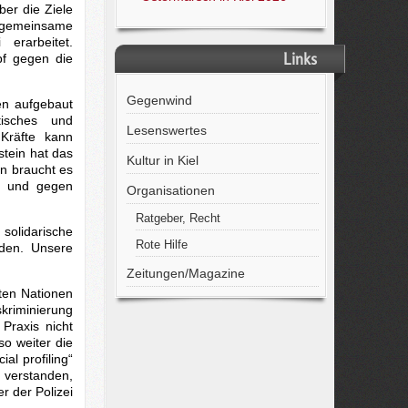
er die Ziele
emeinsame
erarbeitet.
Links
pf gegen die
Gegenwind
en aufgebaut
tisches und
Lesenswertes
 Kräfte kann
tein hat das
Kultur in Kiel
n braucht es
s und gegen
Organisationen
Ratgeber, Recht
solidarische
Rote Hilfe
den. Unsere
Zeitungen/Magazine
ten Nationen
skriminierung
 Praxis nicht
so weiter die
al profiling“
 verstanden,
r der Polizei