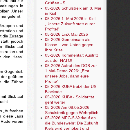
n Auftakt zur
Grüßen - 5
taltungen in
05-2026 Schulstreik am 8. Mai
ollten „Unser
in Kiel
nnengelernt.
05-2026 1. Mai 2026 in Kiel:
„Unsere Zukunft statt eurer
 Gruppen und
Profite!“
stration und
05-2026 LinX Mai 2026
t die Zusage
05-2026 Gemeinsam als
tatt, jedoch
Klasse – von Unten gegen
r Blicke auf
Ihre Krise
stration und
05-2026 Kommentar: Austritt
en den Hass“
aus der NATO!
05-2026 Aufruf des DGB zur
1.Mai-Demo 2026: „Erst
Im Gegenteil:
unsere Jobs, dann eure
d der geübten
Profite“
fte die Zähne
05-2026 KUBA trotzt der US-
Blockade
mit Blick auf
05-2026 KUBA - Solidarität
ucht.
geht weiter
05-2026 Am 08.05.2026:
is „Aufstehen
Schulstreik gegen Wehrpflicht
n diese „aus
05-2026 MFG-5-Verkauf an
 Ruderverein
die Bundeswehr: Die Zukunft
Kiels wird verhökert und