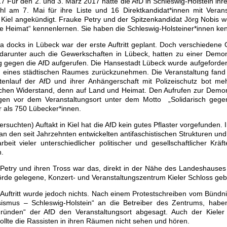
17 Für den 2. und 3. März 2017 hatte die AfD in Schleswig-Holstein ihre
l am 7. Mai für ihre Liste und 16 Direktkandidat*innen mit Verans
Kiel angekündigt. Frauke Petry und der Spitzenkandidat Jörg Nobis w
e Heimat“ kennenlernen. Sie haben die Schleswig-Holsteiner*innen ke
a docks in Lübeck war der erste Auftritt geplant. Doch verschiedene
darunter auch die Gewerkschaften in Lübeck, hatten zu einer Demon
gegen die AfD aufgerufen. Die Hansestadt Lübeck wurde aufgeforder
 eines städtischen Raumes zurückzunehmen. Die Veranstaltung fand s
tenlauf der AfD und ihrer Anhängerschaft mit Polizeischutz bot meh
ischen Widerstand, denn auf Land und Heimat. Den Aufrufen zur Demon
en vor dem Veranstaltungsort unter dem Motto „Solidarisch geg
r als 750 Lübecker*innen.
ersuchten) Auftakt in Kiel hat die AfD kein gutes Pflaster vorgefunden. 
 an den seit Jahrzehnten entwickelten antifaschistischen Strukturen un
eit vieler unterschiedlicher politischer und gesellschaftlicher Krä
.
Petry und ihren Tross war das, direkt in der Nähe des Landeshauses 
Förde gelegene, Konzert- und Veranstaltungszentrum Kieler Schloss geb
Auftritt wurde jedoch nichts. Nach einem Protestschreiben vom Bündn
ismus – Schleswig-Holstein“ an die Betreiber des Zentrums, habe
gründen“ der AfD den Veranstaltungsort abgesagt. Auch der Kieler
llte die Rassisten in ihren Räumen nicht sehen und hören.