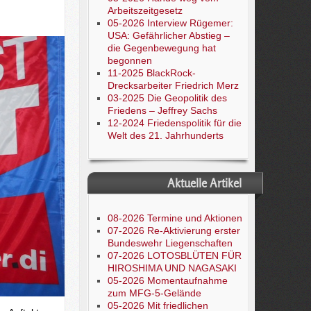
Arbeitszeitgesetz
05-2026 Interview Rügemer:
USA: Gefährlicher Abstieg –
die Gegenbewegung hat
begonnen
11-2025 BlackRock-
Drecksarbeiter Friedrich Merz
03-2025 Die Geopolitik des
Friedens – Jeffrey Sachs
12-2024 Friedenspolitik für die
Welt des 21. Jahrhunderts
Aktuelle Artikel
08-2026 Termine und Aktionen
07-2026 Re-Aktivierung erster
Bundeswehr Liegenschaften
07-2026 LOTOSBLÜTEN FÜR
HIROSHIMA UND NAGASAKI
05-2026 Momentaufnahme
zum MFG-5-Gelände
05-2026 Mit friedlichen