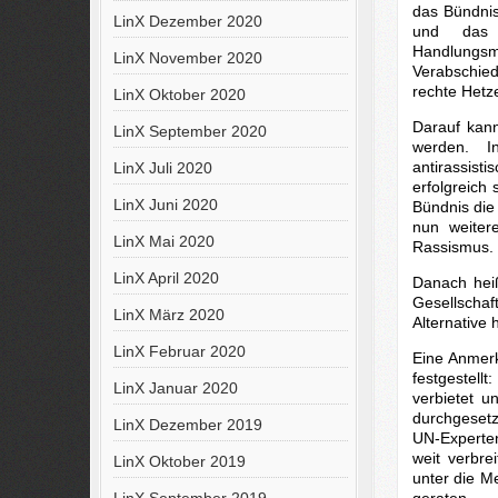
das Bündnis
LinX Dezember 2020
und das 
Handlungsm
LinX November 2020
Verabschied
rechte Het
LinX Oktober 2020
Darauf kann
LinX September 2020
werden. In
antirassist
LinX Juli 2020
erfolgreich
LinX Juni 2020
Bündnis die
nun weiter
LinX Mai 2020
Rassismus.
LinX April 2020
Danach hei
Gesellscha
LinX März 2020
Alternative h
LinX Februar 2020
Eine Anmerk
festgestell
LinX Januar 2020
verbietet u
durchgesetz
LinX Dezember 2019
UN-Experteng
weit verbre
LinX Oktober 2019
unter die M
geraten.