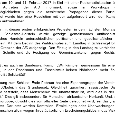
 am 10. und 11. Februar 2017 in Kiel mit einer Podiumsdiskussion üb
Auftreten der AfD informiert, sowie in Workshops g
öglichkeiten gegen die rassistische Propaganda dieser Partei 
et wurde hier eine Resolution mit der aufgefordert wird, den Kam
ze aufzunehmen.
 mit diesen ersten erfolgreichen Protesten in den nächsten Monat
 Schleswig-Holstein wurde gezeigt: gemeinsames antifaschis
isches Handeln unterschiedlicher politischer und gesellschaftlicher
 sein! Mit dem Beginn des Wahlkampfes zum Landtag in Schleswig-Hols
 Grenzen der AfD aufgezeigt. Den Einzug in den Landtag zu verhinder
e Schritte und die Festigung der Gemeinsamkeiten gegen Recht
ßt es auch im Bundeswahlkampf: „Wir kämpfen gemeinsam für eine 
ft, in der Rassismus und Faschismus keinen Nährboden mehr fin
eißt Solidarität!“
ung zum Schluss: Ende Februar hat eine Expertengruppe der Verein
t: „Obgleich das Grundgesetz Gleichheit garantiert, rassistische Di
nd feststellt, dass Menschenwürde unantastbar ist, wird dies in der
t.“ Dies gilt insbesondere für Menschen afrikanischer Herkunft. Und, 
ruppe, obwohl dies von offizieller Seite geleugnet wird, sei das „raci
itet. Darunter werden Kontrollen, Ermittlungen oder Überwachungen
enschen allein wegen ihres äußerlichen Erscheinungsbildes in das Visie