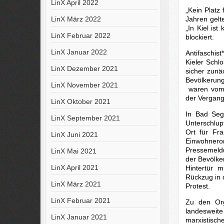
LinX April 2022
„Kein Platz 
Jahren gel
LinX März 2022
„In Kiel is
LinX Februar 2022
blockiert.
LinX Januar 2022
Antifaschis
Kieler Schl
LinX Dezember 2021
sicher zunä
Bevölkerung
LinX November 2021
waren vom 
der Vergang
LinX Oktober 2021
In Bad Sege
LinX September 2021
Unterschlup
Ort für Fr
LinX Juni 2021
Einwohnero
Pressemeld
LinX Mai 2021
der Bevölke
LinX April 2021
Hintertür 
Rückzug in d
LinX März 2021
Protest.
LinX Februar 2021
Zu den Org
landeswei
LinX Januar 2021
marxistisch