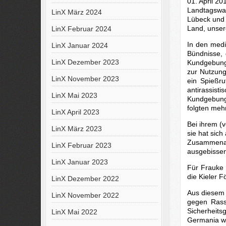
01. April 20
Landtagswah
LinX März 2024
Lübeck und 
Land, unser
LinX Februar 2024
In den medi
LinX Januar 2024
Bündnisse, 
LinX Dezember 2023
Kundgebung 
zur Nutzung
LinX November 2023
ein Spießru
antirassist
LinX Mai 2023
Kundgebung
folgten meh
LinX April 2023
Bei ihrem (v
LinX März 2023
sie hat sich
Zusammenarb
LinX Februar 2023
ausgebissen
LinX Januar 2023
Für Frauke 
die Kieler 
LinX Dezember 2022
Aus diesem 
LinX November 2022
gegen Rass
Sicherheits
LinX Mai 2022
Germania wo