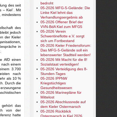
bedroht
lung des seit
05-2026 MFG-5-Gelände: Die
– Kiel´. Mit
Linke Kiel lehnt das
t, mindestens
Verhandlungsergebnis ab
05-2026 Offener Brief der
VVN-BdA Kiel zum MFG5
ellschaft des
05-2026 Verein
bleibt jedoch
Schwentineflotte e.V. sorgt
en der Kieler
sich um Fortbestand
anisationen,
05-2026 Kieler Friedensforum:
Gespräche in
Das MFG-5-Gelände soll ein
.
lebenswerter Stadtteil werden!
ie AfD einen
05-2026 Mit Macht für die 8!
he nach einem
Sozialstaat verteidigen!
 einem 3.700
05-2026 Verteidigung des 8-
eisten nach
Stunden-Tages
ehr als 10 %
05-2026 IPPNW
ch. Durch die
Kriegstüchtiges
 erzwungene
Gesundheitswesen
faschistischen
05-2026 Marinepläne für
Mittelost
05-2026 Abschlussrede auf
n gehört das
dem Kieler Ostermarsch
uch von der
05-2026 Rückblick
nferenz hatte
Ostermarsch in Kiel 2026