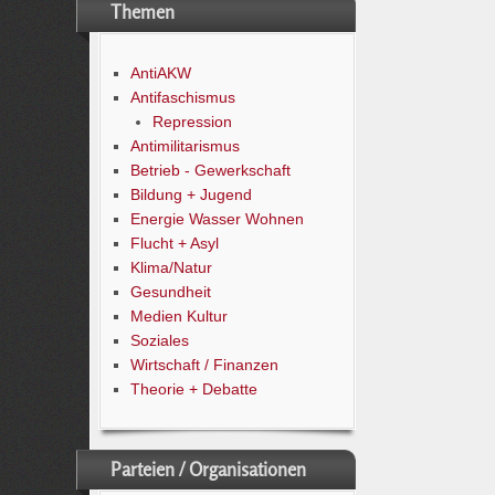
Themen
AntiAKW
Antifaschismus
Repression
Antimilitarismus
Betrieb - Gewerkschaft
Bildung + Jugend
Energie Wasser Wohnen
Flucht + Asyl
Klima/Natur
Gesundheit
Medien Kultur
Soziales
Wirtschaft / Finanzen
Theorie + Debatte
Parteien / Organisationen