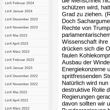
die Menschheit nic
LinX Februar 2024
schützen wird, hat
LinX Januar 2024
Grad zu ziehen. (R
LinX Dezember 2023
Doch Sachargument
Rechte von Trump 
LinX November 2023
parlamentarischem
LinX Mai 2023
Wissenschaft ihre
LinX April 2023
drücken sich die O
LinX März 2023
faulen Kohlekompr
LinX Februar 2023
Ausbau der Winden
LinX Januar 2023
Energiekonzerne un
spritfressenden St
LinX Dezember 2022
Natürlich wird nun
LinX November 2022
destruktive Rolle 
LinX Mai 2022
Regierungen gerade
LinX April 2022
davon sollten wir u
LinX März 2022