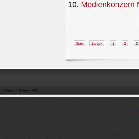
Medienkonzern 
Start
Zurück
1
2
3
Freitag, 07. August 2026