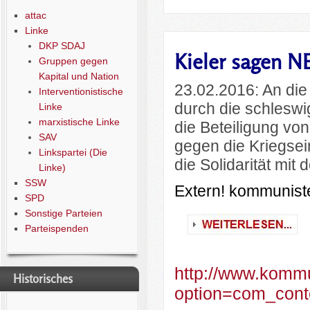
attac
Linke
DKP SDAJ
Kieler sagen N
Gruppen gegen
Kapital und Nation
23.02.2016: An die
Interventionistische
durch die schleswi
Linke
marxistische Linke
die Beteiligung vo
SAV
gegen die Kriegsei
Linkspartei (Die
die Solidarität mit
Linke)
SSW
Extern! kommunist
SPD
Sonstige Parteien
Parteispenden
http://www.kommu
Historisches
option=com_cont