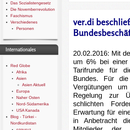
Das Sozialistengesetz
Die Novemberrevolution
Faschismus
ver.di beschli
Verschiedenes
Personen
Bundesbeschäf
Internationales
20.02.2016: Mit d
um 6% bei einer 
Red Globe
Tarifrunde für 
Afrika
Bundes. Für die
Asien
Asien Aktuell
Vergütungen um 
Europa
Regelung zur Ü
Naher Osten
schlichten Forde
Nord-Südamerika
USA Kanada
Erwartung für ein
Blog - Türkei -
in Anbetracht di
Nordkurdistan
Mitglieder der 
ozguruz