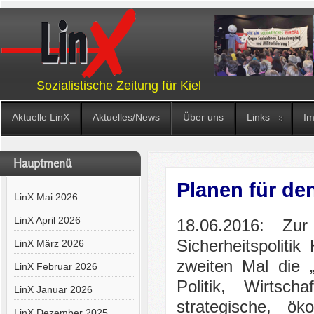
Sozialistische Zeitung für Kiel
Aktuelle LinX
Aktuelles/News
Über uns
Links
I
Hauptmenü
Planen für de
LinX Mai 2026
LinX April 2026
18.06.2016: Zur
Sicherheitspolit
LinX März 2026
zweiten Mal die „
LinX Februar 2026
Politik, Wirtsc
LinX Januar 2026
strategische, ök
LinX Dezember 2025