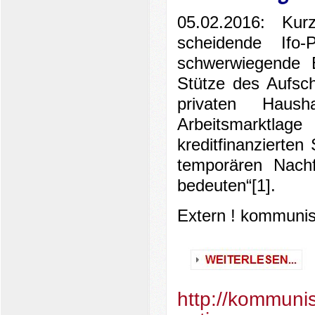
05.02.2016: Ku
scheidende Ifo
schwerwiegende E
Stütze des Aufsc
privaten Haus
Arbeitsmarktla
kreditfinanzierten
temporären Nachf
bedeuten“[1].
Extern ! kommunis
http://kommuni