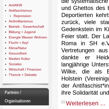
die systematische
AntiAKW
und Ghettos des 
Antifaschismus
Deportierten keh
Repression
zurück, viele st
Antimilitarismus
Betrieb - Gewerkschaft
Gedenkstein im Kie
Bildung + Jugend
Feier statt. Der 
Energie Wasser Wohnen
Roma in SH e.V
Flucht + Asyl
Klima/Natur
Vertretungen aus
Gesundheit
dankte er Heide
Medien Kultur
langjährige Unter
Soziales
Wirtschaft / Finanzen
Wilke, die als 
Theorie + Debatte
Holstein (Verein
der Antifaschist*
ihre Solidarität un
Parteien /
Organisationen
Weiterlesen ...