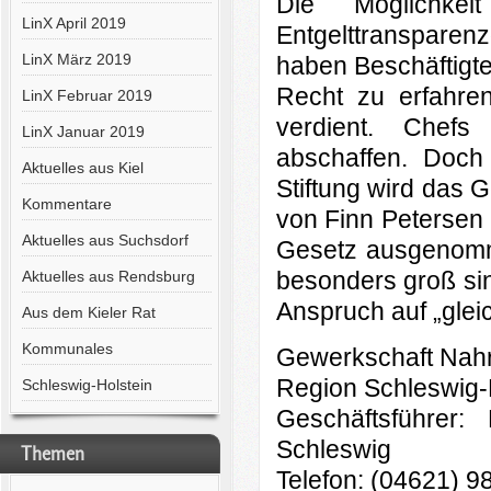
Die Möglichk
LinX April 2019
Entgelttransparen
LinX März 2019
haben Beschäftigte
Recht zu erfahren
LinX Februar 2019
verdient. Chef
LinX Januar 2019
abschaffen. Doch
Aktuelles aus Kiel
Stiftung wird das 
Kommentare
von Finn Petersen 
Aktuelles aus Suchsdorf
Gesetz ausgenomm
besonders groß sin
Aktuelles aus Rendsburg
Anspruch auf „gleic
Aus dem Kieler Rat
Kommunales
Gewerkschaft Nahr
Region Schleswig-
Schleswig-Holstein
Geschäftsführe
Schleswig
Themen
Telefon: (04621) 9