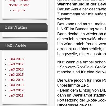
Wahrnehmung in der Bevöl
Nordkurdistan
Darum: Aus einer geschwäch
ozguruz
Zusammenarbeit mit außer
werden.
Das kann und muss, meine 
Daten/Fakten
LINKE im Bundestag sein. D
Dann denke ich wieder an d
denen ich nichts weiß, aber
Ich würde mich freuen, wen
LinX - Archiv
arrogant und überheblich, s
Langeweile, die er ausstrah
LinX 2018
Nur: wenn die Ampel schon 
LinX 2017
• Schwarz-Rot-Gold, GroKo 
LinX 2016
manche sind für eine Neuw
LinX 2015
LinX 2014
Die wäre jedoch für linke P
unbestimmte Zeit.
LinX 2013
• Denn dem Einzug von DIE 
LinX 2012
dann im Wahlkampf stattfin
LinX 2011
Fortsetzung der „Rote-Soc
Hindernisse gewiss.