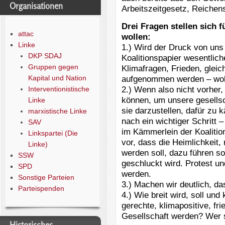
Organisationen
Arbeitszeitgesetz, Reichens
Drei Fragen stellen sich 
attac
wollen:
Linke
1.) Wird der Druck von uns 
DKP SDAJ
Koalitionspapier wesentliche
Gruppen gegen
Klimafragen, Frieden, gleic
Kapital und Nation
aufgenommen werden – wohl
2.) Wenn also nicht vorher,
Interventionistische
können, um unsere gesellsch
Linke
sie darzustellen, dafür zu
marxistische Linke
nach ein wichtiger Schritt 
SAV
im Kämmerlein der Koalitio
Linkspartei (Die
vor, dass die Heimlichkeit, 
Linke)
werden soll, dazu führen so
SSW
geschluckt wird. Protest un
SPD
werden.
Sonstige Parteien
3.) Machen wir deutlich, das
Parteispenden
4.) Wie breit wird, soll und
gerechte, klimapositive, fri
Gesellschaft werden? Wer s