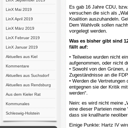
LinX September 2019
Es gab 16 Jahre CDU, bzw.
LinX Mai 2019
versuchen die sich als „Wa
Koalition auszuhandeln. Ge
LinX April 2019
Dem Wahlvolk sollen nachhe
LinX März 2019
vorgelegt werden.
LinX Februar 2019
Was es bisher gibt sind 1
fällt auf:
LinX Januar 2019
• Teilweise wurden nicht e
Aktuelles aus Kiel
aufgenommen, oder nicht d
Kommentare
• Sowohl von den Grünen, a
Zugeständnisse an die FDP
Aktuelles aus Suchsdorf
• Werden die Vertretungen 
Aktuelles aus Rendsburg
entgegnen sie der Kritik 
werden“.
Aus dem Kieler Rat
Nein: es wird nicht meine 
Kommunales
eine dieser Parteien meine W
Schleswig-Holstein
dass sie knallharte neoliber
Einige Punkte: Hartz IV wir