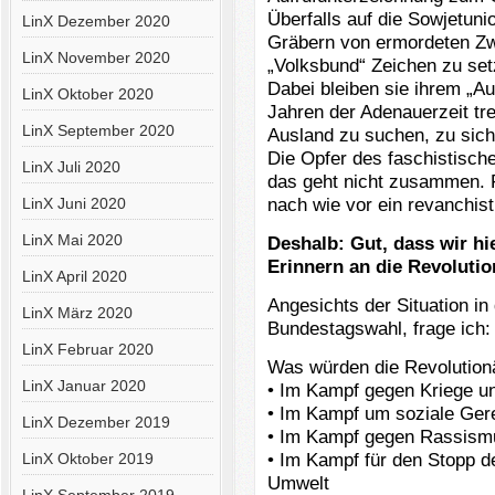
Überfalls auf die Sowjetuni
LinX Dezember 2020
Gräbern von ermordeten Zwa
LinX November 2020
„Volksbund“ Zeichen zu set
Dabei bleiben sie ihrem „Au
LinX Oktober 2020
Jahren der Adenauerzeit tr
LinX September 2020
Ausland zu suchen, zu sich
Die Opfer des faschistisch
LinX Juli 2020
das geht nicht zusammen. F
nach wie vor ein revanchist
LinX Juni 2020
LinX Mai 2020
Deshalb: Gut, dass wir hi
Erinnern an die Revoluti
LinX April 2020
Angesichts der Situation i
LinX März 2020
Bundestagswahl, frage ich:
LinX Februar 2020
Was würden die Revolution
LinX Januar 2020
• Im Kampf gegen Kriege und
• Im Kampf um soziale Gere
LinX Dezember 2019
• Im Kampf gegen Rassism
• Im Kampf für den Stopp d
LinX Oktober 2019
Umwelt