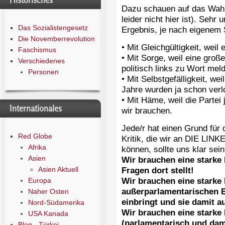
Historisches
Dazu schauen auf das Wahl
leider nicht hier ist). Sehr
Das Sozialistengesetz
Ergebnis, je nach eigenem 
Die Novemberrevolution
• Mit Gleichgültigkeit, weil 
Faschismus
• Mit Sorge, weil eine groß
Verschiedenes
politisch links zu Wort mel
Personen
• Mit Selbstgefälligkeit, we
Jahre wurden ja schon verl
• Mit Häme, weil die Partei j
Internationales
wir brauchen.
Jede/r hat einen Grund für 
Red Globe
Kritik, die wir an DIE LINK
Afrika
können, sollte uns klar sein
Asien
Wir brauchen eine starke
Asien Aktuell
Fragen dort stellt!
Wir brauchen eine starke 
Europa
außerparlamentarischen 
Naher Osten
einbringt und sie damit au
Nord-Südamerika
Wir brauchen eine starke L
USA Kanada
(parlamentarisch und dam
Blog - Türkei -