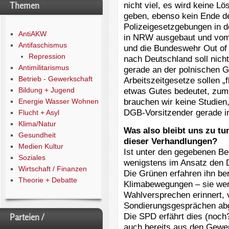
nicht viel, es wird keine 
Themen
geben, ebenso kein Ende d
Polizeigesetzgebungen in d
AntiAKW
in NRW ausgebaut und vom 
Antifaschismus
und die Bundeswehr Out of 
Repression
nach Deutschland soll nicht
Antimilitarismus
gerade an der polnischen G
Betrieb - Gewerkschaft
Arbeitszeitgesetze sollen „f
Bildung + Jugend
etwas Gutes bedeutet, zum
brauchen wir keine Studien,
Energie Wasser Wohnen
DGB-Vorsitzender gerade i
Flucht + Asyl
Klima/Natur
Was also bleibt uns zu t
Gesundheit
dieser Verhandlungen?
Medien Kultur
Ist unter den gegebenen Be
Soziales
wenigstens im Ansatz den 
Wirtschaft / Finanzen
Die Grünen erfahren ihn ber
Theorie + Debatte
Klimabewegungen – sie wer
Wahlversprechen erinnert, 
Sondierungsgesprächen ab
Die SPD erfährt dies (noch
Parteien /
auch bereits aus den Gewe