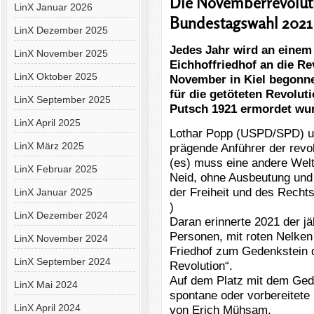
Die Novemberrevoluti
LinX Januar 2026
Bundestagswahl 2021
LinX Dezember 2025
Jedes Jahr wird an eine
LinX November 2025
Eichhoffriedhof an die Rev
LinX Oktober 2025
November in Kiel begonnen
für die getöteten Revolut
LinX September 2025
Putsch 1921 ermordet wu
LinX April 2025
Lothar Popp (USPD/SPD) un
LinX März 2025
prägende Anführer der revolu
(es) muss eine andere Welt
LinX Februar 2025
Neid, ohne Ausbeutung und 
der Freiheit und des Rechts
LinX Januar 2025
)
LinX Dezember 2024
Daran erinnerte 2021 der j
Personen, mit roten Nelken
LinX November 2024
Friedhof zum Gedenkstein d
LinX September 2024
Revolution“.
Auf dem Platz mit dem Gede
LinX Mai 2024
spontane oder vorbereitete
LinX April 2024
von Erich Mühsam.