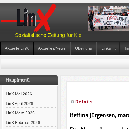
Sozialistische Zeitung für Kiel
Aktuelle LinX
Aktuelles/News
Über uns
Links
I
Hauptmenü
LinX Mai 2026
Details
LinX April 2026
LinX März 2026
Bettina Jürgensen, marx
LinX Februar 2026