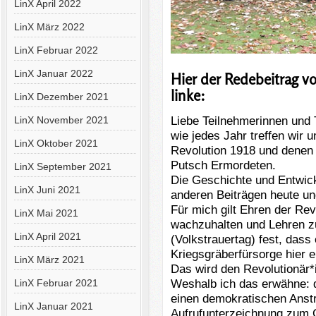
LinX April 2022
LinX März 2022
LinX Februar 2022
LinX Januar 2022
Hier der Redebeitrag vo
linke:
LinX Dezember 2021
Liebe Teilnehmerinnen und 
LinX November 2021
wie jedes Jahr treffen wir 
LinX Oktober 2021
Revolution 1918 und denen
Putsch Ermordeten.
LinX September 2021
Die Geschichte und Entwick
LinX Juni 2021
anderen Beiträgen heute un
Für mich gilt Ehren der Re
LinX Mai 2021
wachzuhalten und Lehren zu
LinX April 2021
(Volkstrauertag) fest, dass 
Kriegsgräberfürsorge hier 
LinX März 2021
Das wird den Revolutionär*
Weshalb ich das erwähne: d
LinX Februar 2021
einen demokratischen Anstr
LinX Januar 2021
Aufrufunterzeichnung zum 