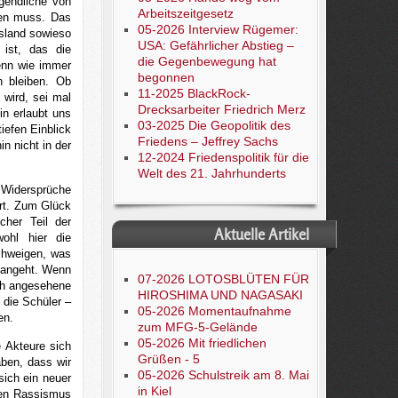
gendliche von
Arbeitszeitgesetz
den muss. Das
05-2026 Interview Rügemer:
ssland sowieso
USA: Gefährlicher Abstieg –
 ist, das die
die Gegenbewegung hat
denn wie immer
begonnen
n bleiben. Ob
11-2025 BlackRock-
 wird, sei mal
Drecksarbeiter Friedrich Merz
in erlaubt uns
03-2025 Die Geopolitik des
iefen Einblick
Friedens – Jeffrey Sachs
n nicht in der
12-2024 Friedenspolitik für die
Welt des 21. Jahrhunderts
n Widersprüche
ert. Zum Glück
cher Teil der
Aktuelle Artikel
ohl hier die
chweigen, was
 angeht. Wenn
07-2026 LOTOSBLÜTEN FÜR
ich angesehene
HIROSHIMA UND NAGASAKI
 die Schüler –
05-2026 Momentaufnahme
en.
zum MFG-5-Gelände
05-2026 Mit friedlichen
e Akteure sich
Grüßen - 5
ben, dass wir
05-2026 Schulstreik am 8. Mai
ich ein neuer
in Kiel
den Rassismus