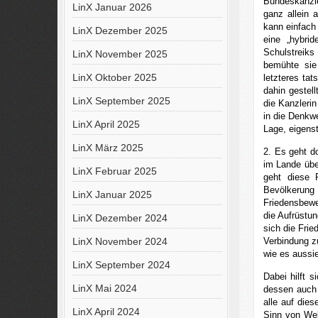
Bundeskanzle
LinX Januar 2026
ganz allein 
kann einfach
LinX Dezember 2025
eine „hybri
Schulstreiks
LinX November 2025
bemühte sie
LinX Oktober 2025
letzteres ta
dahin gestel
LinX September 2025
die Kanzlerin
in die Denkw
LinX April 2025
Lage, eigens
LinX März 2025
2. Es geht d
im Lande übe
LinX Februar 2025
geht diese 
Bevölkerung
LinX Januar 2025
Friedensbewe
die Aufrüst
LinX Dezember 2024
sich die Fri
Verbindung z
LinX November 2024
wie es aussie
LinX September 2024
Dabei hilft s
LinX Mai 2024
dessen auch 
alle auf di
LinX April 2024
Sinn von Wel