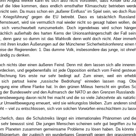
rin Angela Merkel kann es sich also nicht vorstellen, dass Kinder und Ju
auf die Idee kommen, dass endlich ernsthafter Klimaschutz betrieben wer
 nicht sein. Da muss schon ein „äußerer Einfluss“ im Spiel sein, wo doch Ru
de Kriegsführung“ gegen die EU betreibt. Dass es tatsächlich Russland
 fernsteuert, wird sie vermutlich mal wieder nicht so gesagt haben wollen, 
 sich verschwurbelt rumzumerkeln. Doch irgendetwas wird schon hänge
tsächlich außerhalb des harten Kerns der Unionsanhängerschaft der Fall sein
lt, denn ganz so dumm ist das Wahlvolk denn wohl doch nicht. Aber immerh
 mit ihren kruden Äußerungen auf der Münchener Sicherheitskonferenz einen t
eise der Regierenden: 1. Das dumme Volk, insbesondere das junge, ist ohnehi
tändig zu denken.
och nichts über einen äußeren Feind. Denn mit dem lassen sich alle innere
rdecken, und gegebenenfalls ist jede Opposition einfach vom Feind gesteu
Rechnung fürs erste nur sehr bedingt auf. Zum einen, weil ein erhebli
 sich partout keine „russische Bedrohung“ einreden lassen mag. Obw
gung eine offene Flanke hat. In den grünen Milieus herrscht ein großes S
ung der Bundeswehr und den Aufmarsch der NATO an den Grenzen Russlands
edensbewegung davon nicht frei macht und die so viele Jahrzehnte als natürl
ur Umweltbewegung erneuert, wird sie wirkungslos bleiben. Zum anderen sind
ht – viel zu entschlossen, sich von solchen Vorwürfen einschüchtern zu lass
icherlich, dass die Schulstreiks längst ein internationales Phänomen und di
sehr bewusst sind. Die jungen Menschen scheinen sehr gut begriffen zu ha
esem Planeten zusammen gemeinsame Probleme zu lösen haben. Da könnte s
tbürgertum, der zugleich ein wunderbares Gegengift gegen den grassieren