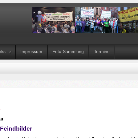
nks
Impressum
Foto-Sammlung
Termine
s
ar
Feindbilder