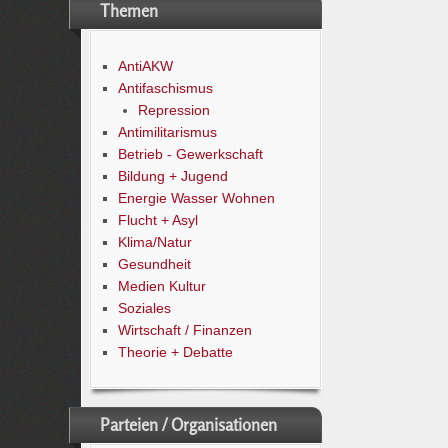
Themen
AntiAKW
Antifaschismus
Repression
Antimilitarismus
Betrieb - Gewerkschaft
Bildung + Jugend
Energie Wasser Wohnen
Flucht + Asyl
Klima/Natur
Gesundheit
Medien Kultur
Soziales
Wirtschaft / Finanzen
Theorie + Debatte
Parteien / Organisationen