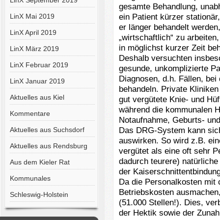
LinX September 2019
gesamte Behandlung, unabh
ein Patient kürzer stationä
LinX Mai 2019
er länger behandelt werden,
LinX April 2019
„wirtschaftlich“ zu arbeite
in möglichst kurzer Zeit be
LinX März 2019
Deshalb versuchten insbeson
LinX Februar 2019
gesunde, unkomplizierte Pat
Diagnosen, d.h. Fällen, bei
LinX Januar 2019
behandeln. Private Kliniken 
Aktuelles aus Kiel
gut vergütete Knie- und Hü
während die kommunalen Häu
Kommentare
Notaufnahme, Geburts- und 
Das DRG-System kann sich 
Aktuelles aus Suchsdorf
auswirken. So wird z.B. ei
Aktuelles aus Rendsburg
vergütet als eine oft sehr 
dadurch teurere) natürliche
Aus dem Kieler Rat
der Kaiserschnittentbindun
Kommunales
Da die Personalkosten mit 
Betriebskosten ausmachen,
Schleswig-Holstein
(51.000 Stellen!). Dies, v
der Hektik sowie der Zunah