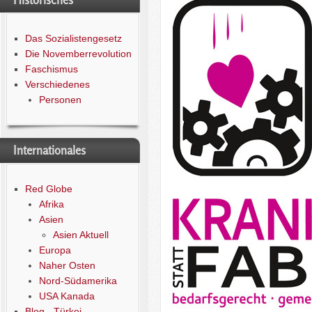
Historisches
Das Sozialistengesetz
Die Novemberrevolution
Faschismus
Verschiedenes
Personen
Internationales
Red Globe
Afrika
Asien
Asien Aktuell
Europa
Naher Osten
Nord-Südamerika
USA Kanada
Blog - Türkei -