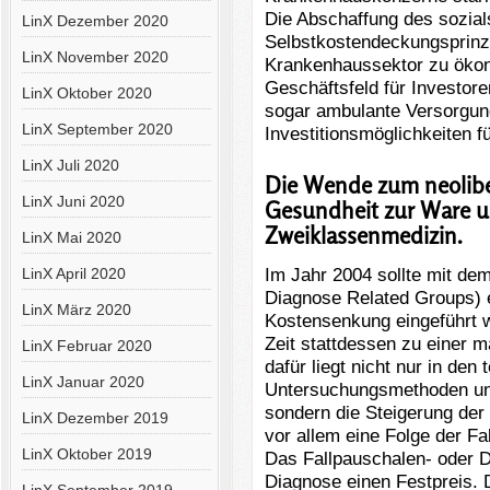
Die Abschaffung des sozial
LinX Dezember 2020
Selbstkostendeckungsprinzi
LinX November 2020
Krankenhaussektor zu ökon
Geschäftsfeld für Investor
LinX Oktober 2020
sogar ambulante Versorgun
LinX September 2020
Investitionsmöglichkeiten f
LinX Juli 2020
Die Wende zum neolib
LinX Juni 2020
Gesundheit zur Ware u
Zweiklassenmedizin.
LinX Mai 2020
Im Jahr 2004 sollte mit d
LinX April 2020
Diagnose Related Groups) 
LinX März 2020
Kostensenkung eingeführt 
Zeit stattdessen zu einer 
LinX Februar 2020
dafür liegt nicht nur in den
LinX Januar 2020
Untersuchungsmethoden und
sondern die Steigerung der
LinX Dezember 2019
vor allem eine Folge der Fa
LinX Oktober 2019
Das Fallpauschalen- oder 
Diagnose einen Festpreis.