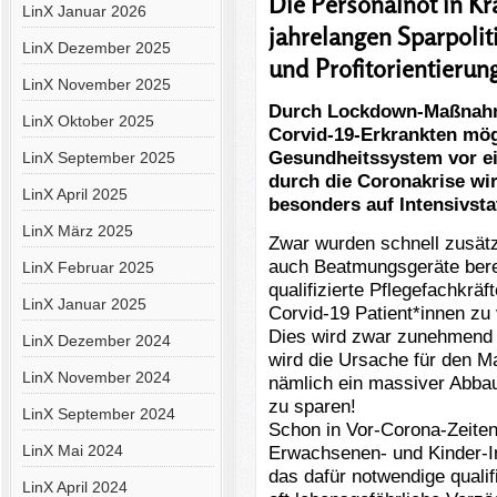
Die Personalnot in Kr
LinX Januar 2026
jahrelangen Sparpolit
LinX Dezember 2025
und Profitorientierun
LinX November 2025
Durch Lockdown-Maßnahme
LinX Oktober 2025
Corvid-19-Erkrankten mögl
Gesundheitssystem vor e
LinX September 2025
durch die Coronakrise wir
LinX April 2025
besonders auf Intensivsta
LinX März 2025
Zwar wurden schnell zusätz
auch Beatmungsgeräte berei
LinX Februar 2025
qualifizierte Pflegefachkrä
LinX Januar 2025
Corvid-19 Patient*innen zu
Dies wird zwar zunehmend ö
LinX Dezember 2024
wird die Ursache für den M
LinX November 2024
nämlich ein massiver Abbau
zu sparen!
LinX September 2024
Schon in Vor-Corona-Zeiten
LinX Mai 2024
Erwachsenen- und Kinder-In
das dafür notwendige qualif
LinX April 2024