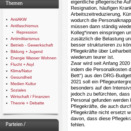
eigentliche pflegerische Au
Themen
Resignation, häufigen Kran
Arbeitszeitreduzierung, Kü
AntiAKW
wodurch die Personalknapphe
Antifaschismus
müssen dann ständig wieder 
Kolleg*innen einspringen 
Repression
zusätzlich die Belastung un
Antimilitarismus
besser strukturieren zu kö
Betrieb - Gewerkschaft
Pflegekräfte über Leiharbeit
Bildung + Jugend
wiederum teurer ist.
Energie Wasser Wohnen
Zwar wird seit Anfang 2020
Flucht + Asyl
indem die Personalkosten d
Klima/Natur
Bett“) aus den DRG-Budget
Gesundheit
2021 soll ein Pflegeunter
Medien Kultur
besonders auf den Intensivs
Soziales
jedoch zu befürchten, dass 
Wirtschaft / Finanzen
Personal gefunden werden k
Theorie + Debatte
Pflegekräfte, die auch dur
Pflegekräfte nicht ersetzt
davon, dass diese Pflegekrä
Parteien /
fehlen.