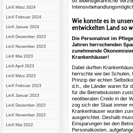
oft lebensgefährliche Verz
Intensivbehandlungsmöglich
LinX März 2024
LinX Februar 2024
Wie konnte es in unse
entwickelten Land so 
LinX Januar 2024
LinX Dezember 2023
Die Personalnot im Pflegeb
Jahren herrschenden Spar
LinX November 2023
zunehmende Ökonomisieru
LinX Mai 2023
Krankenhäuser!
LinX April 2023
Dabei durften Krankenhäus
herrschte wie bei Schulen
LinX März 2023
Prinzip der echten Selbstk
LinX Februar 2023
d.h., die Länder waren für 
für die Betriebskosten zus
LinX Januar 2023
neoliberalen Credo in der Wi
zog sich der Staat immer m
LinX Dezember 2022
Krankenhäuser wurden zune
LinX November 2022
ausgerichtet. Deshalb muss
Einsparungen bei den Betri
LinX Mai 2022
Personalkosten, aufgefang