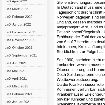
LinX April 2022
Stellenstreichungen, beson
In Deutschland muss eine Vo
LinX März 2022
Tagesschicht durchschnittli
LinX Februar 2022
Norwegen dagegen sind sind
England, dessen marodes N
LinX Januar 2022
angeprangert wird, sind es 
Patient*innen/Pflegekraft.
LinX Dezember 2021
Erhöhung der Zahl der zu v
LinX November 2021
von 6 auf 7 bereits ein deut
Infektionen, Kreislaufkompl
LinX Oktober 2021
Sterblichkeit zur Folge hat.
LinX September 2021
Seit 1990, nachdem nicht m
LinX Juni 2021
konkurriert werden musste
Ökonomisierung und Kommer
LinX Mai 2021
Doch Solidarsysteme eignen
LinX April 2021
Wettbewerbssteuerung.
Da die Krankenhäuser rote 
LinX März 2021
Kommunen verführbar, sich 
Krankenhäuser Erleichterung
LinX Februar 2021
privater Kliniken und zune
LinX Januar 2021
Krankenhauskonzerne stark