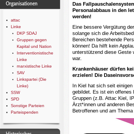
Organisationen
Das Fallpauschalensystem
Personalabbaus in den le
werden!
attac
Eine bessere Vergütung der 
Linke
solange sich die Arbeitsbed
DKP SDAJ
Bereichen bestehende Pers
Gruppen gegen
können! Da hilft kein Appl
Kapital und Nation
unterstützend diese Geste 
Interventionistische
war.
Linke
marxistische Linke
Krankenhäuser dürfen kei
SAV
erzielen! Die Daseinsvors
Linkspartei (Die
In Kiel hat sich seit einige
Linke)
gebildet. Es ist ein offene
SSW
Gruppen (z.B. Attac Kiel, I
SPD
Ärzt*innen und anderen Be
Sonstige Parteien
Betroffenen und am Thema I
Parteispenden