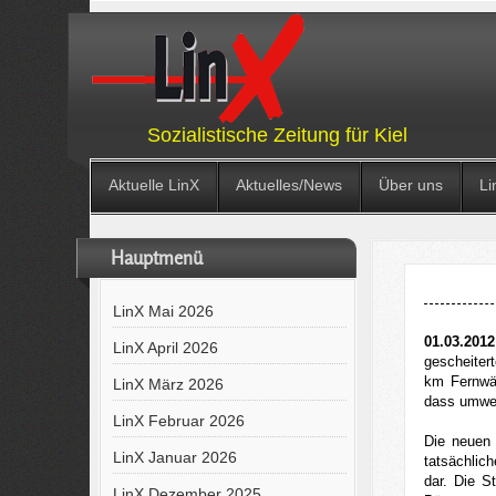
Sozialistische Zeitung für Kiel
Aktuelle LinX
Aktuelles/News
Über uns
Li
Hauptmenü
LinX Mai 2026
01.03.201
LinX April 2026
gescheiter
km Fernwär
LinX März 2026
dass umwel
LinX Februar 2026
--
Die neuen 
LinX Januar 2026
tatsächlic
dar. Die S
LinX Dezember 2025