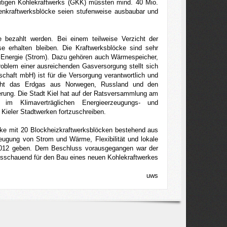
eitigen Kohlekraftwerks (GKK) müssten mind. 40 Mio.
renkraftwerksblöcke seien stufenweise ausbaubar und
 bezahlt werden. Bei einem teilweise Verzicht der
e erhalten bleiben. Die Kraftwerksblöcke sind sehr
he Energie (Strom). Dazu gehören auch Wärmespeicher,
oblem einer ausreichenden Gasversorgung stellt sich
aft mbH) ist für die Versorgung verantwortlich und
eht das Erdgas aus Norwegen, Russland und den
rung. Die Stadt Kiel hat auf der Ratsversammlung am
im Klimaverträglichen Energieerzeugungs- und
ieler Stadtwerken fortzuschreiben.
rke mit 20 Blockheizkraftwerksblöcken bestehend aus
eugung von Strom und Wärme, Flexibilität und lokale
 2012 geben. Dem Beschluss vorausgegangen war der
usschauend für den Bau eines neuen Kohlekraftwerkes
uws