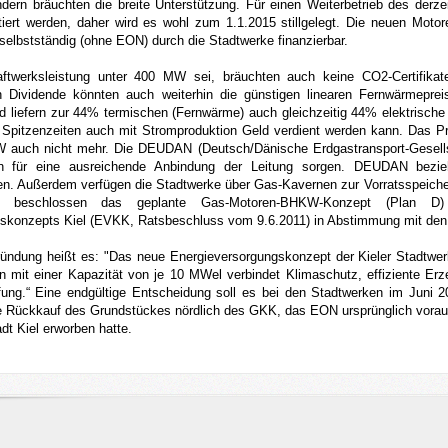
dern bräuchten die breite Unterstützung. Für einen Weiterbetrieb des derz
tiert werden, daher wird es wohl zum 1.1.2015 stillgelegt. Die neuen Moto
selbstständig (ohne EON) durch die Stadtwerke finanzierbar.
ftwerksleistung unter 400 MW sei, bräuchten auch keine CO2-Certifikate
n Dividende könnten auch weiterhin die günstigen linearen Fernwärmepreis
und liefern zur 44% termischen (Fernwärme) auch gleichzeitig 44% elektrisc
 Spitzenzeiten auch mit Stromproduktion Geld verdient werden kann. Das Pr
 auch nicht mehr. Die DEUDAN (Deutsch/Dänische Erdgastransport-Gesellsch
 für eine ausreichende Anbindung der Leitung sorgen. DEUDAN bezi
en. Außerdem verfügen die Stadtwerke über Gas-Kavernen zur Vorratsspeiche
2 beschlossen das geplante Gas-Motoren-BHKW-Konzept (Plan D) 
skonzepts Kiel (EVKK, Ratsbeschluss vom 9.6.2011) in Abstimmung mit den K
ründung heißt es: "Das neue Energieversorgungskonzept der Kieler Stadtwe
 mit einer Kapazität von je 10 MWel verbindet Klimaschutz, effiziente Erz
ung.“ Eine endgültige Entscheidung soll es bei den Stadtwerken im Juni
he Rückkauf des Grundstückes nördlich des GKK, das EON ursprünglich vora
dt Kiel erworben hatte.