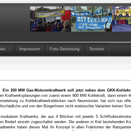
nks
Impressum
Foto-Sammlung
Termine
2 Ein 200 MW Gas-Motorenkraftwerk soll jetzt neben dem GKK-Kohlekra
ten Kraftwerksplanungen von zuerst einem 800 MW Kohlekraft, dann einem 4
meleitung zu Kohlekraftwerksblöcken nach Neumünster, hat sich nun offen
tschädliche und von den BürgerInnen nicht erwünschte Varianten keinen Si
modularen Kraftwerke, die aus 4 Blöcken mit jeweils 5 Schiffsdieselmo
hen Bedarf einzeln zugeschaltet werden. Die anderen in Kiel bestehenden Kra
tadtwerke haben dieses Mal ihr Konzept in allen Fraktionen der Ratsparteien