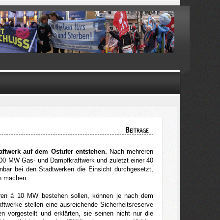
Beiträge
ftwerk auf dem Ostufer entstehen.
Nach mehreren
00 MW Gas- und Dampfkraftwerk und zuletzt einer 40
bar bei den Stadtwerken die Einsicht durchgesetzt,
nn machen.
toren á 10 MW bestehen sollen, können je nach dem
ftwerke stellen eine ausreichende Sicherheitsreserve
 vorgestellt und erklärten, sie seinen nicht nur die