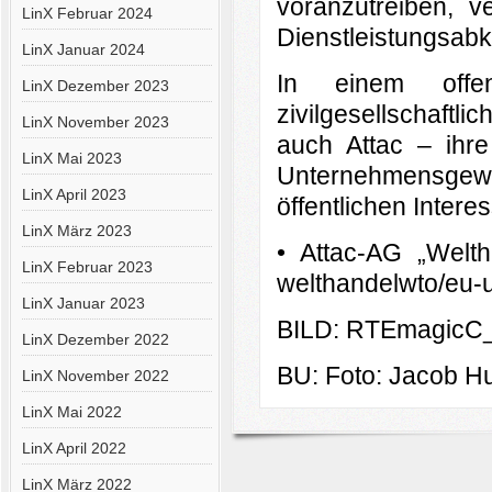
voranzutreiben, v
LinX Februar 2024
Dienstleistungsab
LinX Januar 2024
In einem off
LinX Dezember 2023
zivilgesellschaftl
LinX November 2023
auch Attac – ihr
LinX Mai 2023
Unternehmensge
LinX April 2023
öffentlichen Inter
LinX März 2023
• Attac-AG „Welt
LinX Februar 2023
welthandelwto/eu-
LinX Januar 2023
BILD: RTEmagicC_F
LinX Dezember 2022
BU: Foto: Jacob H
LinX November 2022
LinX Mai 2022
LinX April 2022
LinX März 2022