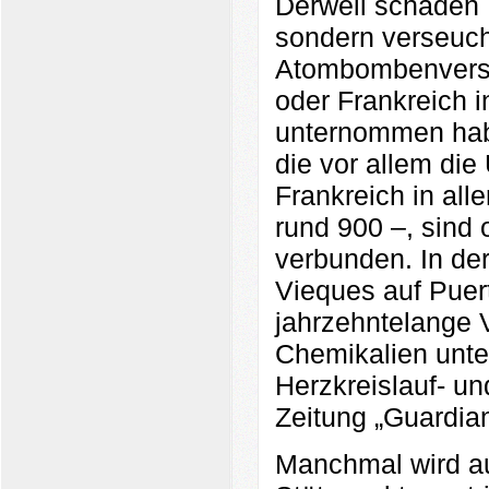
Derweil schaden M
sondern verseuch
Atombombenversuc
oder Frankreich i
unternommen habe
die vor allem di
Frankreich in all
rund 900 –, sind
verbunden. In de
Vieques auf Puer
jahrzehntelange 
Chemikalien unte
Herzkreislauf- u
Zeitung „Guardian
Manchmal wird au