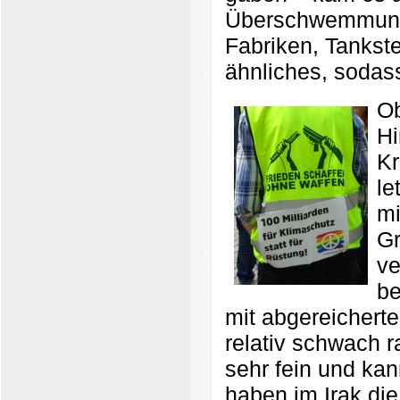
Überschwemmungen
Fabriken, Tankste
ähnliches, sodass
Ob
Hi
Kr
le
mi
Gr
ve
be
mit abgereichert
relativ schwach ra
sehr fein und ka
haben im Irak d