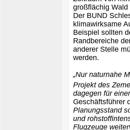
großflächig Wal
Der BUND Schles
klimawirksame A
Beispiel sollten 
Randbereiche der
anderer Stelle m
werden.
„Nur naturnahe M
Projekt des Zeme
dagegen für eine
Geschäftsführer
Planungsstand so
und rohstoffintens
Flugzeuge weiter