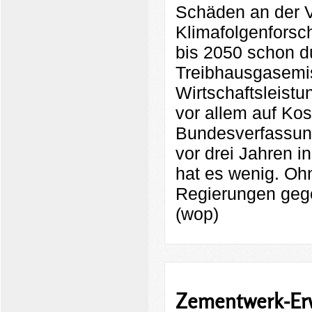
Schäden an der Vo
Klimafolgenforsc
bis 2050 schon d
Treibhausgasemis
Wirtschaftsleistu
vor allem auf Kos
Bundesverfassung
vor drei Jahren i
hat es wenig. Ohn
Regierungen gege
(wop)
Zementwerk-Erw