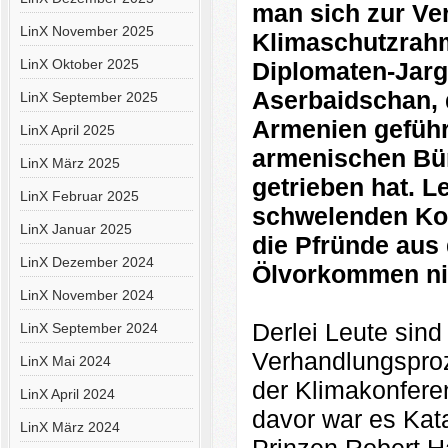
man sich zur Ve
LinX November 2025
Klimaschutzrahm
LinX Oktober 2025
Diplomaten-Jargo
Aserbaidschan, 
LinX September 2025
Armenien geführt
LinX April 2025
armenischen Bü
LinX März 2025
getrieben hat. L
LinX Februar 2025
schwelenden Kon
LinX Januar 2025
die Pfründe aus
LinX Dezember 2024
Ölvorkommen nic
LinX November 2024
Derlei Leute sind 
LinX September 2024
Verhandlungsproz
LinX Mai 2024
der Klimakonferen
LinX April 2024
davor war es Kat
LinX März 2024