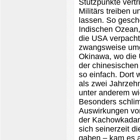
Stützpunkte vert
Militärs treiben u
lassen. So gesch
Indischen Ozean,
die USA verpacht
zwangsweise umge
Okinawa, wo die 
der chinesischen 
so einfach. Dort 
als zwei Jahrzeh
unter anderem wic
Besonders schlimm
Auswirkungen von
der Kachowkadam
sich seinerzeit d
gaben – kam es a