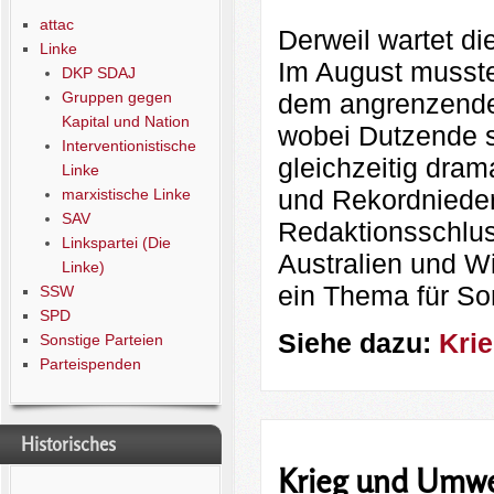
attac
Derweil wartet die
Linke
Im August musst
DKP SDAJ
dem angrenzende
Gruppen gegen
Kapital und Nation
wobei Dutzende s
Interventionistische
gleichzeitig dram
Linke
und Rekordnieder
marxistische Linke
SAV
Redaktionsschlus
Linkspartei (Die
Australien und Wi
Linke)
ein Thema für So
SSW
SPD
Siehe dazu:
Krie
Sonstige Parteien
Parteispenden
Historisches
Krieg und Umwe