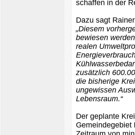
schaffen in der R
Dazu sagt Rainer
„Diesem vorherge
bewiesen werden 
realen Umweltpro
Energieverbrauch
Kühlwasserbedarf
zusätzlich 600.0
die bisherige Kre
ungewissen Ausw
Lebensraum.“
Der geplante Kre
Gemeindegebiet 
Zeitraum von min