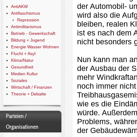
der Automobil- un
AntiAKW
wird also die Au
Antifaschismus
Repression
bleiben, realen 
Antimilitarismus
ist es nach dem 
Betrieb - Gewerkschaft
nicht besonders gu
Bildung + Jugend
Energie Wasser Wohnen
Flucht + Asyl
Nun kann man an 
Klima/Natur
der Ausbau der So
Gesundheit
Medien Kultur
mehr Windkraftanl
Soziales
noch immer nicht
Wirtschaft / Finanzen
Treibhausgasemis
Theorie + Debatte
wie es die Eindä
würde. Außerdem i
Parteien /
Problems, währen
Organisationen
der Gebäudewärm