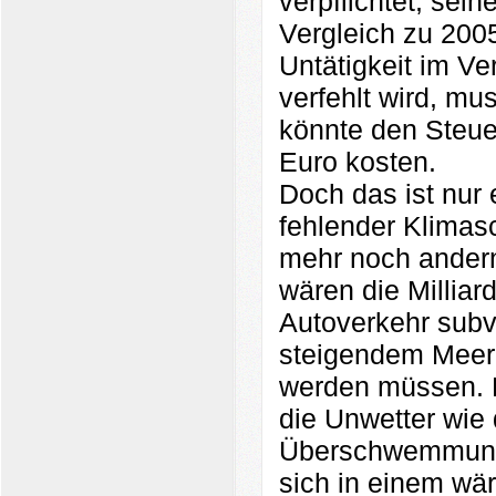
verpflichtet, sei
Vergleich zu 2005
Untätigkeit im Ve
verfehlt wird, mu
könnte den Steuer
Euro kosten.
Doch das ist nur e
fehlender Klimas
mehr noch andern
wären die Millia
Autoverkehr subve
steigendem Meere
werden müssen. 
die Unwetter wie 
Überschwemmunge
sich in einem wä