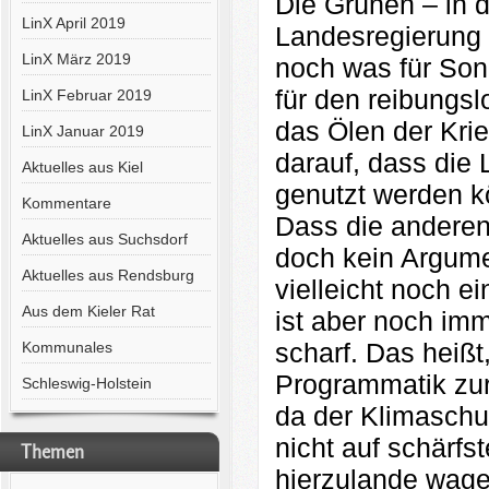
Die Grünen – in 
LinX April 2019
Landesregierung 
LinX März 2019
noch was für Son
für den reibungsl
LinX Februar 2019
das Ölen der Krie
LinX Januar 2019
darauf, dass die 
Aktuelles aus Kiel
genutzt werden kö
Kommentare
Dass die anderen 
Aktuelles aus Suchsdorf
doch kein Argumen
Aktuelles aus Rendsburg
vielleicht noch e
Aus dem Kieler Rat
ist aber noch im
scharf. Das heißt,
Kommunales
Programmatik zur D
Schleswig-Holstein
da der Klimaschu
nicht auf schärfst
Themen
hierzulande wagen