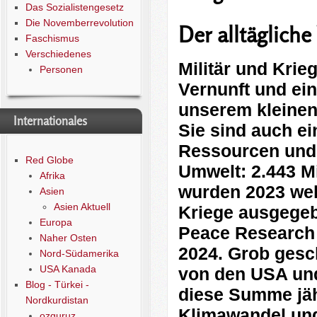
Das Sozialistengesetz
Die Novemberrevolution
Der alltäglich
Faschismus
Verschiedenes
Militär und Krie
Personen
Vernunft und ei
unserem kleinen
Internationales
Sie sind auch e
Ressourcen und 
Red Globe
Umwelt: 2.443 Mi
Afrika
wurden 2023 welt
Asien
Asien Aktuell
Kriege ausgegeb
Europa
Peace Research I
Naher Osten
2024. Grob gesc
Nord-Südamerika
USA Kanada
von den USA und
Blog - Türkei -
diese Summe jäh
Nordkurdistan
Klimawandel und
ozguruz