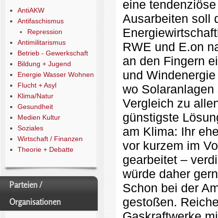
eine tendenziöse
AntiAKW
Ausarbeiten soll
Antifaschismus
Energiewirtschaft
Repression
Antimilitarismus
RWE und E.on nahe
Betrieb - Gewerkschaft
an den Fingern e
Bildung + Jugend
und Windenergie 
Energie Wasser Wohnen
Flucht + Asyl
wo Solaranlagen s
Klima/Natur
Vergleich zu all
Gesundheit
günstigste Lösun
Medien Kultur
Soziales
am Klima: Ihr eh
Wirtschaft / Finanzen
vor kurzem im V
Theorie + Debatte
gearbeitet – verd
würde daher gern
Parteien /
Schon bei der Amp
gestoßen. Reiche
Organisationen
Gaskraftwerke mi