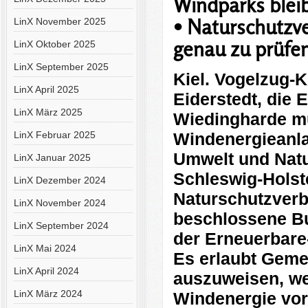
Windparks blei
• Naturschutzve
LinX November 2025
genau zu prüfe
LinX Oktober 2025
LinX September 2025
Kiel. Vogelzug-K
LinX April 2025
Eiderstedt, die 
LinX März 2025
Wiedingharde mü
LinX Februar 2025
Windenergieanlag
Umwelt und Nat
LinX Januar 2025
Schleswig-Holste
LinX Dezember 2024
Naturschutzverba
LinX November 2024
beschlossene B
LinX September 2024
der Erneuerbare-
LinX Mai 2024
Es erlaubt Geme
LinX April 2024
auszuweisen, w
LinX März 2024
Windenergie vorl