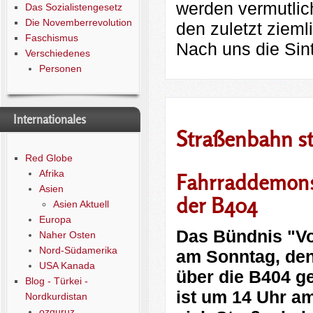
werden vermutlic
Das Sozialistengesetz
Die Novemberrevolution
den zuletzt zieml
Faschismus
Nach uns die Sint
Verschiedenes
Personen
Internationales
Straßenbahn s
Red Globe
Afrika
Fahrraddemonst
Asien
der B404
Asien Aktuell
Europa
Das Bündnis "Vor
Naher Osten
Nord-Südamerika
am Sonntag, den
USA Kanada
über die B404 g
Blog - Türkei -
ist um 14 Uhr am
Nordkurdistan
ozguruz