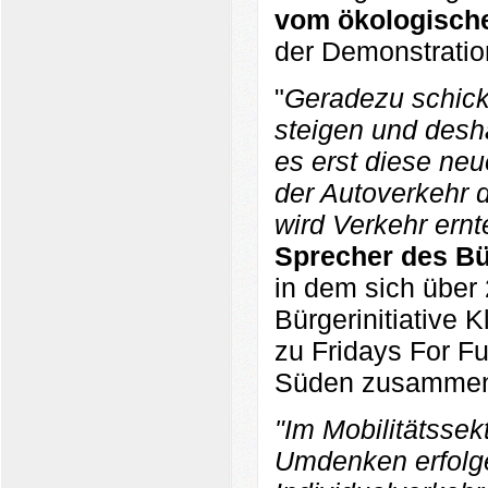
vom ökologisch
der Demonstratio
"
Geradezu schicks
steigen und desh
es erst diese ne
der Autoverkehr d
wird Verkehr ernt
Sprecher des Bü
in dem sich übe
Bürgerinitiative 
zu Fridays For F
Süden zusammen
"Im Mobilitätssek
Umdenken erfolge