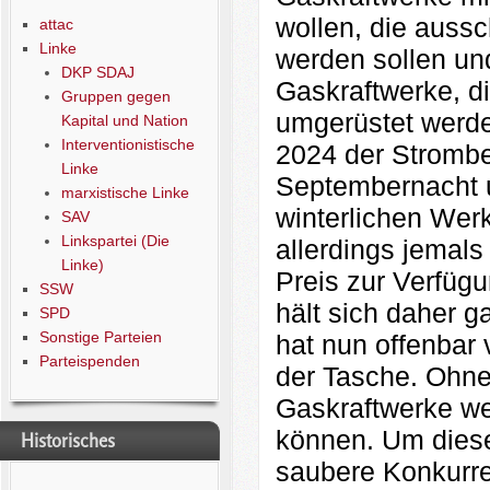
wollen, die aussc
attac
Linke
werden sollen un
DKP SDAJ
Gaskraftwerke, di
Gruppen gegen
umgerüstet werde
Kapital und Nation
Interventionistische
2024 der Strombe
Linke
Septembernacht 
marxistische Linke
winterlichen Wer
SAV
Linkspartei (Die
allerdings jemals
Linke)
Preis zur Verfügu
SSW
hält sich daher g
SPD
Sonstige Parteien
hat nun offenbar
Parteispenden
der Tasche. Ohne
Gaskraftwerke we
können. Um diese 
Historisches
saubere Konkurre