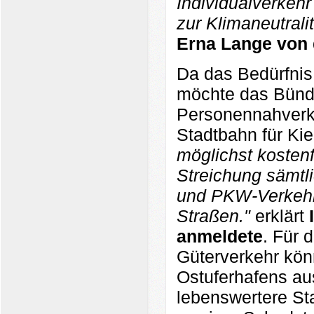
Individualverkehr
zur Klimaneutrali
Erna Lange von d
Da das Bedürfnis
möchte das Bündn
Personennahverke
Stadtbahn für Kie
möglichst kosten
Streichung sämtl
und PKW-Verkehr
Straßen."
erklärt
anmeldete
. Für 
Güterverkehr kön
Ostuferhafens aus
lebenswertere Sta