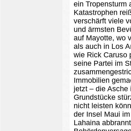
ein Tropensturm 
Katastrophen rei
verschärft viele 
und ärmsten Bevö
auf Mayotte, wo v
als auch in Los An
wie Rick Caruso 
seine Partei im S
zusammengestrich
Immobilien gemach
jetzt – die Asche 
Grundstücke stür
nicht leisten kön
der Insel Maui i
Lahaina abbrannte