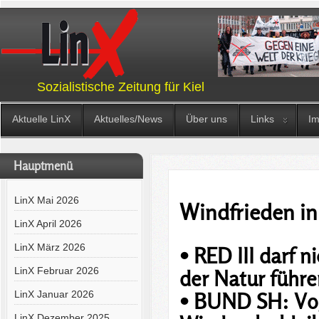
Sozialistische Zeitung für Kiel
Aktuelle LinX
Aktuelles/News
Über uns
Links
I
Hauptmenü
LinX Mai 2026
Windfrieden in
LinX April 2026
LinX März 2026
• RED III darf 
LinX Februar 2026
der Natur führe
LinX Januar 2026
• BUND SH: Vog
LinX Dezember 2025