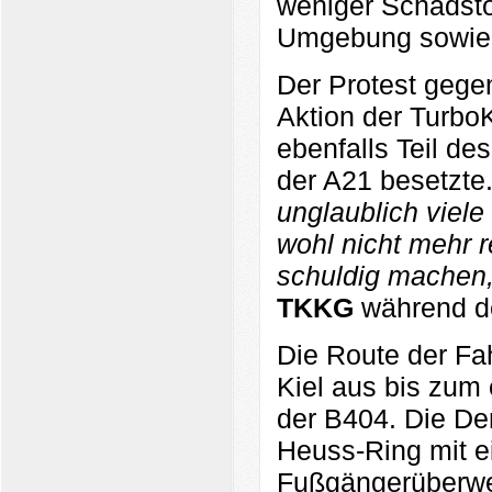
weniger Schadsto
Umgebung sowie 
Der Protest gegen
Aktion der Turb
ebenfalls Teil de
der A21 besetzte.
unglaublich viel
wohl nicht mehr r
schuldig machen, 
TKKG
während d
Die Route der Fa
Kiel aus bis zum
der B404. Die De
Heuss-Ring mit e
Fußgängerüberw