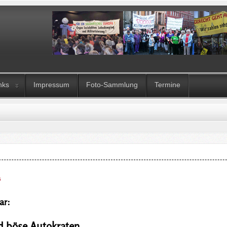
nks
Impressum
Foto-Sammlung
Termine
s
ar:
d böse Autokraten