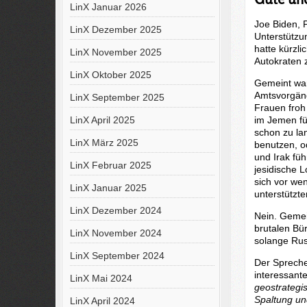
LinX Januar 2026
Joe Biden, 
LinX Dezember 2025
Unterstützu
hatte kürzl
LinX November 2025
Autokraten 
LinX Oktober 2025
Gemeint war
Amtsvorgäng
LinX September 2025
Frauen froh
im Jemen fü
LinX April 2025
schon zu lan
LinX März 2025
benutzen, o
und Irak füh
LinX Februar 2025
jesidische L
sich vor we
LinX Januar 2025
unterstützt
LinX Dezember 2024
Nein. Gemei
brutalen Bür
LinX November 2024
solange Rus
LinX September 2024
Der Spreche
interessant
LinX Mai 2024
geostrategi
Spaltung un
LinX April 2024