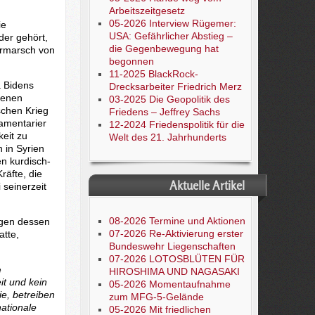
Arbeitszeitgesetz
05-2026 Interview Rügemer:
ie
USA: Gefährlicher Abstieg –
der gehört,
die Gegenbewegung hat
ormarsch von
begonnen
11-2025 BlackRock-
 Bidens
Drecksarbeiter Friedrich Merz
denen
03-2025 Die Geopolitik des
schen Krieg
Friedens – Jeffrey Sachs
lamentarier
12-2024 Friedenspolitik für die
keit zu
Welt des 21. Jahrhunderts
 in Syrien
en kurdisch-
räfte, die
Aktuelle Artikel
 seinerzeit
08-2026 Termine und Aktionen
egen dessen
07-2026 Re-Aktivierung erster
atte,
Bundeswehr Liegenschaften
07-2026 LOTOSBLÜTEN FÜR
e
HIROSHIMA UND NAGASAKI
t und kein
05-2026 Momentaufnahme
e, betreiben
zum MFG-5-Gelände
ationale
05-2026 Mit friedlichen