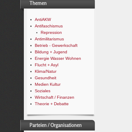
Themen
AntiAKW
Antifaschismus
Repression
Antimilitarismus
Betrieb - Gewerkschaft
Bildung + Jugend
Energie Wasser Wohnen
Flucht + Asyl
Klima/Natur
Gesundheit
Medien Kultur
Soziales
Wirtschaft / Finanzen
Theorie + Debatte
Parteien / Organisationen