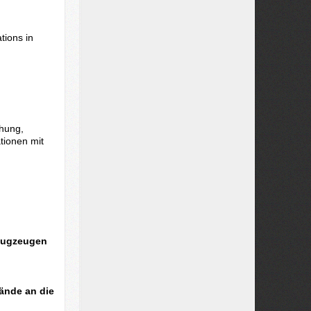
tions in
hung,
tionen mit
flugzeugen
ände an die