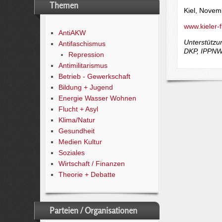
Themen
Kiel, Novem
www.kieler-
AntiAKW
Unterstützu
Antifaschismus
DKP, IPPNW,
Repression
Antimilitarismus
Betrieb - Gewerkschaft
Bildung + Jugend
Energie Wasser Wohnen
Flucht + Asyl
Klima/Natur
Gesundheit
Medien Kultur
Soziales
Wirtschaft / Finanzen
Theorie + Debatte
Parteien / Organisationen