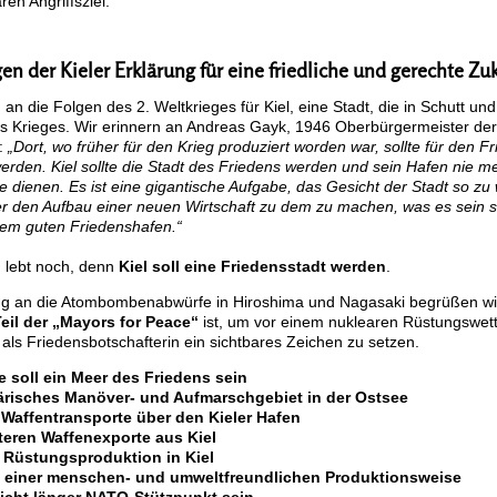
en Angriffsziel.
n der Kieler Erklärung für eine friedliche und gerechte Zu
 an die Folgen des 2. Weltkrieges für Kiel, eine Stadt, die in Schutt un
 Krieges. Wir erinnern an Andreas Gayk, 1946 Oberbürgermeister der
n:
„Dort, wo früher für den Krieg produziert worden war, sollte für den F
erden. Kiel sollte die Stadt des Friedens werden und sein Hafen nie m
e dienen. Es ist eine gigantische Aufgabe, das Gesicht der Stadt so zu
er den Aufbau einer neuen Wirtschaft zu dem zu machen, was es sein so
nem guten Friedenshafen.“
n lebt noch, denn
Kiel soll eine Friedensstadt werden
.
ng an die Atombombenabwürfe in Hiroshima und Nagasaki begrüßen wir
Teil der „Mayors for Peace“
ist, um vor einem nuklearen Rüstungswett
als Friedensbotschafterin ein sichtbares Zeichen zu setzen.
e soll ein Meer des Friedens sein
itärisches Manöver- und Aufmarschgebiet in der Ostsee
r Waffentransporte über den Kieler Hafen
teren Waffenexporte aus Kiel
r Rüstungsproduktion in Kiel
 einer menschen- und umweltfreundlichen Produktionsweise
 nicht länger NATO-Stützpunkt sein