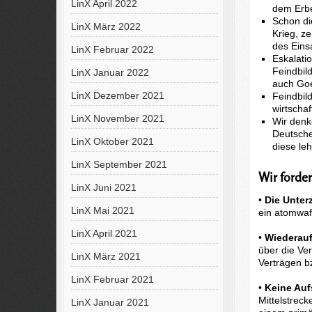
LinX April 2022
dem Erbe
Schon di
LinX März 2022
Krieg, z
des Eins
LinX Februar 2022
Eskalati
Feindbil
LinX Januar 2022
auch Goe
LinX Dezember 2021
Feindbil
wirtscha
LinX November 2021
Wir denk
Deutsche
LinX Oktober 2021
diese le
LinX September 2021
Wir forde
LinX Juni 2021
•
Die Unter
LinX Mai 2021
ein atomwaf
LinX April 2021
•
Wiederau
über die Ve
LinX März 2021
Verträgen bz
LinX Februar 2021
•
Keine Auf
Mittelstrec
LinX Januar 2021