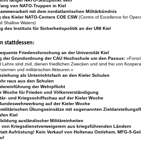
fang von NATO-Truppen in Kiel
sammenarbeit mit dem nordatlantischen Militärbündnis
g des Kieler NATO-Centers COE CSW
(Centre of Excellence for Opera
d Shallow Waters)
g des Instituts für Sicherheitspolitik an der UNI Kiel
rn stattdessen:
sequente Friedensforschung an der Universität Kiel
ng der Grundordnung der CAU Hochschule um den Passus:
»Forsc
Lehre sind zivil, dienen friedlichen Zwecken und sind frei von Koopera
zernen und militärischen Akteuren.«
rziehung als Unterrichtsfach an den Kieler Schulen
hr raus aus den Schulen
edereinführung der Wehrpflicht
ler Woche für Frieden und Völkerverständigung
itär- und Kriegsschiffschau auf der Kieler Woche
 Bundeswehrwerbung auf der Kieler Woche
er militärischen Übungseinsätze mit sogenannten Zieldarstellungs
fen Kiel
bildung ausländischer Militäreinheiten
 von Kriegsdienstverweigerern aus kriegsführenden Ländern
tatt Aufrüstung! Kein Verkauf von Holtenau Ost/ehem. MFG-5-Gel
r!