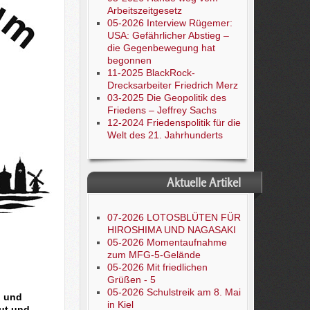
Arbeitszeitgesetz
05-2026 Interview Rügemer:
USA: Gefährlicher Abstieg –
die Gegenbewegung hat
begonnen
11-2025 BlackRock-
Drecksarbeiter Friedrich Merz
03-2025 Die Geopolitik des
Friedens – Jeffrey Sachs
12-2024 Friedenspolitik für die
Welt des 21. Jahrhunderts
Aktuelle Artikel
07-2026 LOTOSBLÜTEN FÜR
HIROSHIMA UND NAGASAKI
05-2026 Momentaufnahme
zum MFG-5-Gelände
05-2026 Mit friedlichen
Grüßen - 5
05-2026 Schulstreik am 8. Mai
n und
in Kiel
ut und