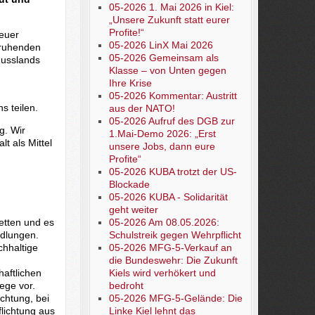
05-2026 1. Mai 2026 in Kiel:
„Unsere Zukunft statt eurer
Profite!“
euer
05-2026 LinX Mai 2026
eruhenden
05-2026 Gemeinsam als
 Russlands
Klasse – von Unten gegen
Ihre Krise
05-2026 Kommentar: Austritt
s teilen.
aus der NATO!
05-2026 Aufruf des DGB zur
g. Wir
1.Mai-Demo 2026: „Erst
t als Mittel
unsere Jobs, dann eure
Profite“
05-2026 KUBA trotzt der US-
Blockade
05-2026 KUBA - Solidarität
geht weiter
retten und es
05-2026 Am 08.05.2026:
dlungen.
Schulstreik gegen Wehrpflicht
chhaltige
05-2026 MFG-5-Verkauf an
die Bundeswehr: Die Zukunft
haftlichen
Kiels wird verhökert und
ege vor.
bedroht
ichtung, bei
05-2026 MFG-5-Gelände: Die
flichtung aus
Linke Kiel lehnt das