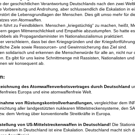
 der geschichtlichen Verantwortung Deutschlands nach den zwei Weltk
e Vorbereitung und Androhung, aber schlussendlich die Eskalation in e
erstört die Lebensgrundlagen der Menschen. Dies gilt umso mehr für d
atzes von Atomwaffen.
on führt zu Feindbildern. Menschen „kriegstüchtig“ zu machen, heißt, 
dern gegen Mitmenschlichkeit und Empathie abzustumpfen. So hatte es
bbels als Propagandaminister im Nationalsozialismus praktiziert.
der verschleiern, dass bei den Kriegsgründen und der Kriegsfortführung
ftliche Ziele sowie Ressourcen- und Gewinnsicherung das Ziel sind.
en solidarisch und erkennen die Menschenwürde für alle an, nicht nur 
n. Es gibt für uns keine Schnittmenge mit Rassisten, Nationalisten und
hnen wir konsequent ab.
rn:
zeichnung des Atomwaffenverbotsvertrages durch Deutschland
un
fenfreies Europa und eine atomwaffenfreie Welt.
fnahme von Rüstungskontrollverhandlungen,
vergleichbar dem INF
rnichtung aller landgestützten nuklearen Mittelstreckensysteme, den S
w. dem Vertrag über konventionelle Streitkräfte in Europa.
stellung von US-Mittelstreckenwaffen in Deutschland!
Die Stationi
kenraketen in Deutschland ist eine Eskalation. Deutschland macht sich 