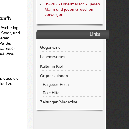
05-2026 Ostermarsch - "jeden
Mann und jeden Groschen
verweigern"
kunft:
d Asche lag
 Stadt, und
Links
rieden
ehr der
Gegenwind
 wandeln,
ll: Eine
Lesenswertes
Kultur in Kiel
Organisationen
, dass die
lauf zu
Ratgeber, Recht
Rote Hilfe
Zeitungen/Magazine