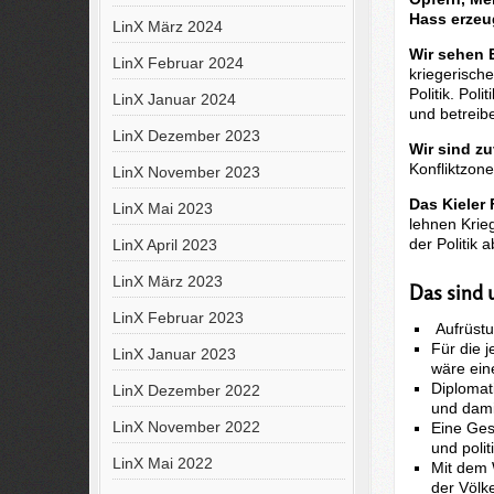
Hass erzeu
LinX März 2024
Wir sehen 
LinX Februar 2024
kriegerisch
Politik. Pol
LinX Januar 2024
und betreib
LinX Dezember 2023
Wir sind zu
Konfliktzone
LinX November 2023
Das Kieler
LinX Mai 2023
lehnen Krie
der Politik 
LinX April 2023
LinX März 2023
Das sind 
LinX Februar 2023
Aufrüstu
Für die j
LinX Januar 2023
wäre ein
Diplomati
LinX Dezember 2022
und dami
LinX November 2022
Eine Gese
und polit
LinX Mai 2022
Mit dem W
der Völke