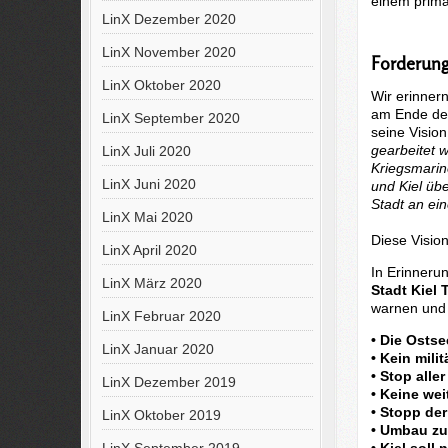
einem primär
LinX Dezember 2020
LinX November 2020
Forderunge
LinX Oktober 2020
Wir erinnern
am Ende des
LinX September 2020
seine Visio
gearbeitet w
LinX Juli 2020
Kriegsmarin
LinX Juni 2020
und Kiel üb
Stadt an ei
LinX Mai 2020
Diese Visio
LinX April 2020
In Erinneru
LinX März 2020
Stadt Kiel 
warnen und 
LinX Februar 2020
• Die Ostse
LinX Januar 2020
• Kein mil
• Stop alle
LinX Dezember 2019
• Keine wei
• Stopp de
LinX Oktober 2019
• Umbau zu
• Kiel soll