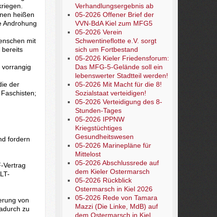
riegen.
Verhandlungsergebnis ab
inen heißen
05-2026 Offener Brief der
ie Androhung
VVN-BdA Kiel zum MFG5
05-2026 Verein
Menschen mit
Schwentineflotte e.V. sorgt
 bereits
sich um Fortbestand
05-2026 Kieler Friedensforum:
 vorrangig
Das MFG-5-Gelände soll ein
lebenswerter Stadtteil werden!
die der
05-2026 Mit Macht für die 8!
 Faschisten;
Sozialstaat verteidigen!
05-2026 Verteidigung des 8-
Stunden-Tages
05-2026 IPPNW
Kriegstüchtiges
Gesundheitswesen
d fordern
05-2026 Marinepläne für
Mittelost
05-2026 Abschlussrede auf
-Vertrag
dem Kieler Ostermarsch
ALT-
05-2026 Rückblick
Ostermarsch in Kiel 2026
05-2026 Rede von Tamara
erung von
Mazzi (Die Linke, MdB) auf
dadurch zu
dem Ostermarsch in Kiel