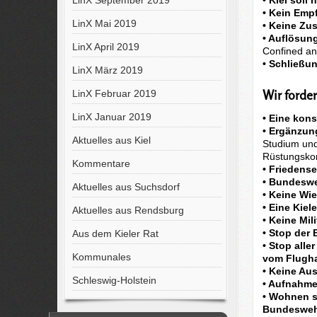
LinX September 2019
• Kein Emp
LinX Mai 2019
• Keine Zu
• Auflösun
LinX April 2019
Confined an
• Schließun
LinX März 2019
Wir forde
LinX Februar 2019
LinX Januar 2019
• Eine kon
• Ergänzu
Aktuelles aus Kiel
Studium und 
Rüstungskon
Kommentare
• Friedense
• Bundeswe
Aktuelles aus Suchsdorf
• Keine Wi
• Eine Kie
Aktuelles aus Rendsburg
• Keine Mil
• Stop der
Aus dem Kieler Rat
• Stop all
Kommunales
vom Flugha
• Keine Aus
Schleswig-Holstein
• Aufnahme
• Wohnen s
Bundesweh