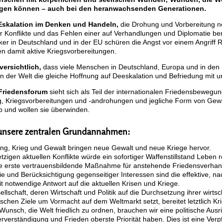
gen können – auch bei den heranwachsenden Generationen.
Eskalation im Denken und Handeln,
die Drohung und Vorbereitung n
er Konflikte und das Fehlen einer auf Verhandlungen und Diplomatie b
itiker in Deutschland und in der EU schüren die Angst vor einem Angriff
en damit aktive Kriegsvorbereitungen.
versichtlich,
dass viele Menschen in Deutschland, Europa und in den
n der Welt die gleiche Hoffnung auf Deeskalation und Befriedung mit un
 Friedensforum
sieht sich als Teil der internationalen Friedensbewegun
g, Kriegsvorbereitungen und -androhungen und jegliche Form von Gewal
ab und wollen sie überwinden.
unsere zentralen Grundannahmen:
ng, Krieg und Gewalt bringen neue Gewalt und neue Kriege hervor.
etzigen aktuellen Konflikte würde ein sofortiger Waffenstillstand Leben 
e erste vertrauensbildende Maßnahme für anstehende Friedensverhan
e und Berücksichtigung gegenseitiger Interessen sind die effektive, na
t notwendige Antwort auf die aktuellen Krisen und Kriege.
llschaft, deren Wirtschaft und Politik auf die Durchsetzung ihrer wirtsc
ischen Ziele um Vormacht auf dem Weltmarkt setzt, bereitet letztlich Kri
unsch, die Welt friedlich zu ordnen, brauchen wir eine politische Ausr
rverständigung und Frieden oberste Priorität haben. Dies ist eine Verp