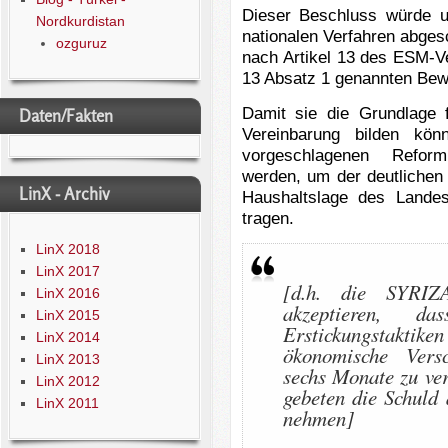
Dieser Beschluss würde u
Nordkurdistan
nationalen Verfahren abge
ozguruz
nach Artikel 13 des ESM-Ve
13 Absatz 1 genannten Bewer
Damit sie die Grundlage f
Daten/Fakten
Vereinbarung bilden kö
vorgeschlagenen Refor
werden, um der deutlichen
LinX - Archiv
Haushaltslage des Lande
tragen.
LinX 2018
LinX 2017
[d.h. die SYRIZ
LinX 2016
akzeptieren, 
LinX 2015
Erstickungstaktike
LinX 2014
ökonomische Vers
LinX 2013
sechs Monate zu ve
LinX 2012
gebeten die Schuld 
LinX 2011
nehmen]