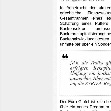
In Anbetracht der akute
griechische Finanzsek
Gesamtrahmen eines et
Schaffung eines Puffer
Bankensektor umfas
Bankenrekapitalis
Bankenabwicklungskost
unmittelbar über ein Sonde
[d.h. die Troika g
erfolgten Rekapi
Umfang von höchst
ausreichte. Aber nat
auf die SYRIZA-Reg
Der Euro-Gipfel ist sich 
über ein neues Programm e