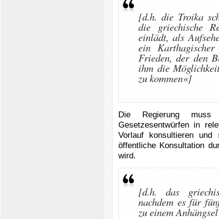
[d.h. die Troika sc
die griechische 
einlädt, als Aufse
ein Karthagischer
Frieden, der den B
ihm die Möglichkei
zu kommen«]
Die Regierung muss d
Gesetzesentwürfen in re
Vorlauf konsultieren und
öffentliche Konsultation d
wird.
[d.h. das griech
nachdem es für fün
zu einem Anhängsel 