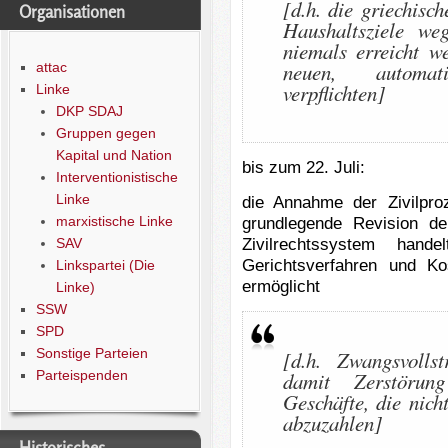
[d.h. die griechisc
Organisationen
Haushaltsziele weg
niemals erreicht w
neuen, automat
attac
verpflichten]
Linke
DKP SDAJ
Gruppen gegen
Kapital und Nation
bis zum 22. Juli:
Interventionistische
Linke
die Annahme der Zivilpr
marxistische Linke
grundlegende Revision d
Zivilrechtssystem hand
SAV
Gerichtsverfahren und K
Linkspartei (Die
ermöglicht
Linke)
SSW
SPD
Sonstige Parteien
[d.h. Zwangsvoll
Parteispenden
damit Zerstörun
Geschäfte, die nich
abzuzahlen]