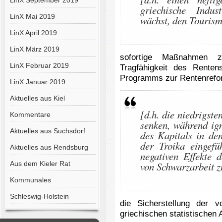
LinX September 2019
griechische Indus
LinX Mai 2019
wächst, den Touris
LinX April 2019
LinX März 2019
sofortige Maßnahmen zu
LinX Februar 2019
Tragfähigkeit des Rente
Programms zur Rentenrefo
LinX Januar 2019
Aktuelles aus Kiel
[d.h. die niedrigste
Kommentare
senken, während ig
Aktuelles aus Suchsdorf
des Kapitals in de
der Troika eingefü
Aktuelles aus Rendsburg
negativen Effekte 
Aus dem Kieler Rat
von Schwarzarbeit z
Kommunales
Schleswig-Holstein
die Sicherstellung der v
griechischen statistische