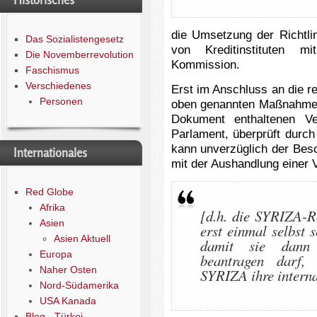
Historisches
die Umsetzung der Richtli
Das Sozialistengesetz
von Kreditinstituten m
Die Novemberrevolution
Kommission.
Faschismus
Verschiedenes
Erst im Anschluss an die r
Personen
oben genannten Maßnahmen 
Dokument enthaltenen Ve
Parlament, überprüft durch
kann unverzüglich der Besc
Internationales
mit der Aushandlung einer 
Red Globe
Afrika
[d.h. die SYRIZA-R
Asien
erst einmal selbst s
Asien Aktuell
damit sie dann 
Europa
beantragen darf,
Naher Osten
SYRIZA ihre interna
Nord-Südamerika
USA Kanada
Blog - Türkei -