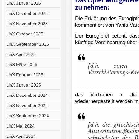
Das Opfer wird gebeten
LinX Januar 2026
zu nehmen:
LinX Dezember 2025
Die Erklärung des Eurogipf
LinX November 2025
kommentiert von Yanis Var
LinX Oktober 2025
Der Eurogipfel betont, da
künftige Vereinbarung übe
LinX September 2025
LinX April 2025
[d.h. einen n
LinX März 2025
Verschleierungs-Kre
LinX Februar 2025
LinX Januar 2025
das Vertrauen in die 
LinX Dezember 2024
wiederhergestellt werden m
LinX November 2024
LinX September 2024
[d.h. die griechis
LinX Mai 2024
Austeritätsmaßnahm
schwächsten der Be
LinX April 2024