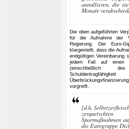
annullieren, die s
Monate verabschiede
Die oben aufgeführten Ver
für die Aufnahme der V
Regierung. Der Euro-Gip
klargestellt, dass die Auf
endgültigen Vereinbarung
jedem Fall auf einen 
(einschließlich de
Schuldentragfähi
Überbrückungsfinanzieru
vorgreift.
[d.h. Selbstzerfleis
zerquetschten 
Sparmaßnahmen auf
die Eurogruppe Dich