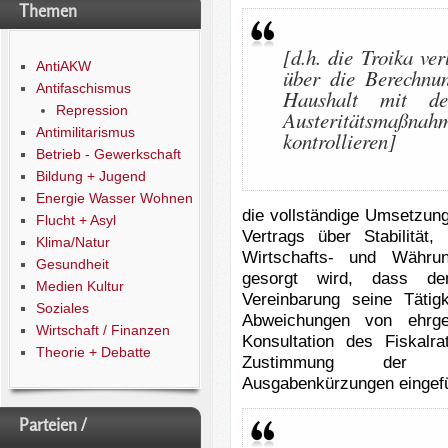
Themen
[d.h. die Troika ver
AntiAKW
über die Berechnun
Antifaschismus
Haushalt mit d
Repression
Austeritätsmaßn
Antimilitarismus
kontrollieren]
Betrieb - Gewerkschaft
Bildung + Jugend
Energie Wasser Wohnen
die vollständige Umsetzu
Flucht + Asyl
Vertrags über Stabilität
Klima/Natur
Wirtschafts- und Währun
Gesundheit
gesorgt wird, dass der
Medien Kultur
Vereinbarung seine Täti
Soziales
Abweichungen von ehrgei
Wirtschaft / Finanzen
Konsultation des Fiskalra
Theorie + Debatte
Zustimmung der Inst
Ausgabenkürzungen eingef
Parteien /