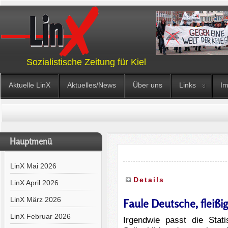
Sozialistische Zeitung für Kiel
Aktuelle LinX
Aktuelles/News
Über uns
Links
I
Hauptmenü
LinX Mai 2026
Details
LinX April 2026
LinX März 2026
Faule Deutsche, fleißi
LinX Februar 2026
Irgendwie passt die Stat