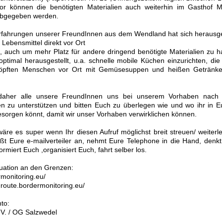
or können die benötigten Materialien auch weiterhin im Gasthof M
bgegeben werden.
rfahrungen unserer FreundInnen aus dem Wendland hat sich herausges
t Lebensmittel direkt vor Ort
, auch um mehr Platz für andere dringend benötigte Materialien zu h
optimal herausgestellt, u.a. schnelle mobile Küchen einzurichten, die 
chöpften Menschen vor Ort mit Gemüsesuppen und heißen Getränk
 daher alle unsere FreundInnen uns bei unserem Vorhaben nach 
en zu unterstützen und bitten Euch zu überlegen wie und wo ihr in 
besorgen könnt, damit wir unser Vorhaben verwirklichen können.
re es super wenn Ihr diesen Aufruf möglichst breit streuen/ weiterle
ßt Eure e-mailverteiler an, nehmt Eure Telephone in die Hand, denkt
ormiert Euch ,organisiert Euch, fahrt selber los.
tuation an den Grenzen:
rmonitoring.eu/
nroute.bordermonitoring.eu/
to:
.V. / OG Salzwedel