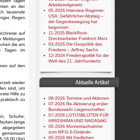
etzten Tagen
Arbeitszeitgesetz
entan an der
05-2026 Interview Rügemer:
ich tausende
USA: Gefährlicher Abstieg –
Hunger, Regen
die Gegenbewegung hat
begonnen
11-2025 BlackRock-
rchreise auf
Drecksarbeiter Friedrich Merz
en Meldungen
03-2025 Die Geopolitik des
nschen die am
Friedens – Jeffrey Sachs
it Tagen im
12-2024 Friedenspolitik für die
Welt des 21. Jahrhunderts
nnen auf den
Aktuelle Artikel
rzeit wieder
fen sind, um
rete Hilfe zu
08-2026 Termine und Aktionen
praktisch zu
07-2026 Re-Aktivierung erster
Bundeswehr Liegenschaften
07-2026 LOTOSBLÜTEN FÜR
en, Schuhe,
HIROSHIMA UND NAGASAKI
Jacken,lange
05-2026 Momentaufnahme
l abgegeben
zum MFG-5-Gelände
er gemeinsam
05-2026 Mit friedlichen
15-18.00 Uhr)