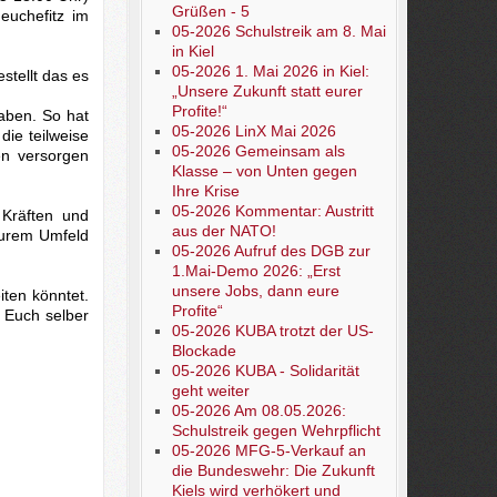
Grüßen - 5
euchefitz im
05-2026 Schulstreik am 8. Mai
in Kiel
05-2026 1. Mai 2026 in Kiel:
tellt das es
„Unsere Zukunft statt eurer
Profite!“
aben. So hat
05-2026 LinX Mai 2026
die teilweise
05-2026 Gemeinsam als
en versorgen
Klasse – von Unten gegen
Ihre Krise
05-2026 Kommentar: Austritt
Kräften und
aus der NATO!
Eurem Umfeld
05-2026 Aufruf des DGB zur
1.Mai-Demo 2026: „Erst
unsere Jobs, dann eure
iten könntet.
Profite“
 Euch selber
05-2026 KUBA trotzt der US-
Blockade
05-2026 KUBA - Solidarität
geht weiter
05-2026 Am 08.05.2026:
Schulstreik gegen Wehrpflicht
05-2026 MFG-5-Verkauf an
die Bundeswehr: Die Zukunft
Kiels wird verhökert und