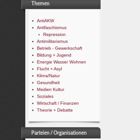
Themen
AntiAKW
Antifaschismus
Repression
Antimilitarismus
Betrieb - Gewerkschaft
Bildung + Jugend
Energie Wasser Wohnen
Flucht + Asyl
Klima/Natur
Gesundheit
Medien Kultur
Soziales
Wirtschaft / Finanzen
Theorie + Debatte
Parteien / Organisationen