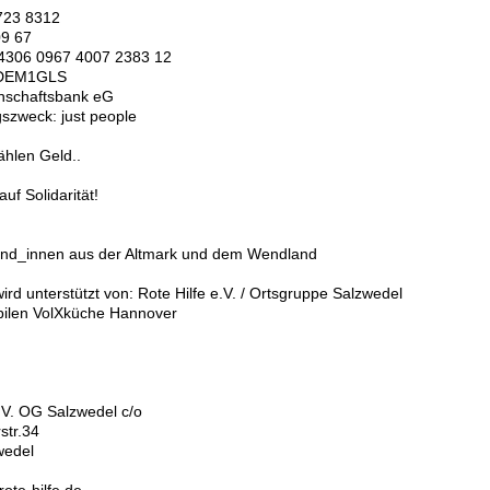
723 8312
09 67
 4306 0967 4007 2383 12
ODEM1GLS
schaftsbank eG
zweck: just people
ählen Geld..
auf Solidarität!
und_innen aus der Altmark und dem Wendland
wird unterstützt von: Rote Hilfe e.V. / Ortsgruppe Salzwedel
bilen VolXküche Hannover
e.V. OG Salzwedel c/o
str.34
wedel
ote-hilfe.de