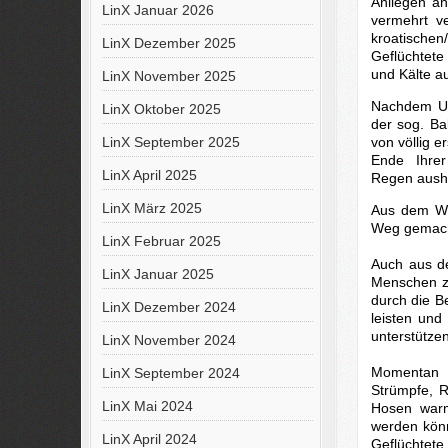
Anliegen an
LinX Januar 2026
vermehrt ve
kroatische
LinX Dezember 2025
Geflüchtete
und Kälte au
LinX November 2025
Nachdem Ung
LinX Oktober 2025
der sog. Ba
von völlig 
LinX September 2025
Ende Ihrer
LinX April 2025
Regen aush
LinX März 2025
Aus dem Wen
Weg gemacht
LinX Februar 2025
Auch aus d
LinX Januar 2025
Menschen zu
durch die Be
LinX Dezember 2024
leisten und
unterstützen
LinX November 2024
Momentan d
LinX September 2024
Strümpfe, R
LinX Mai 2024
Hosen warm
werden kön
LinX April 2024
Geflüchtete 