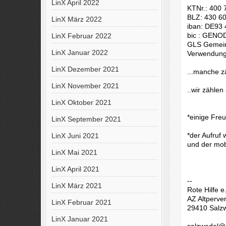
LinX April 2022
KTNr.: 400 
BLZ: 430 6
LinX März 2022
iban: DE93
bic : GEN
LinX Februar 2022
GLS Gemein
LinX Januar 2022
Verwendungs
LinX Dezember 2021
...manche z
LinX November 2021
..wir zählen 
LinX Oktober 2021
*einige Fre
LinX September 2021
*der Aufruf 
LinX Juni 2021
und der mo
LinX Mai 2021
LinX April 2021
--
LinX März 2021
Rote Hilfe 
AZ Altperver
LinX Februar 2021
29410 Salz
LinX Januar 2021
salzwedel@r