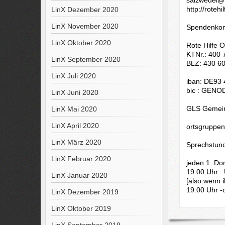
http://roteh
LinX Dezember 2020
LinX November 2020
Spendenkon
LinX Oktober 2020
Rote Hilfe 
KTNr.: 400 
LinX September 2020
BLZ: 430 6
LinX Juli 2020
iban: DE93
bic : GENO
LinX Juni 2020
GLS Gemein
LinX Mai 2020
LinX April 2020
orts­grup­pen­
LinX März 2020
Sprechstunde
LinX Februar 2020
jeden 1. Do
19.00 Uhr : Un
LinX Januar 2020
[also wenn i
19.00 Uhr -o
LinX Dezember 2019
LinX Oktober 2019