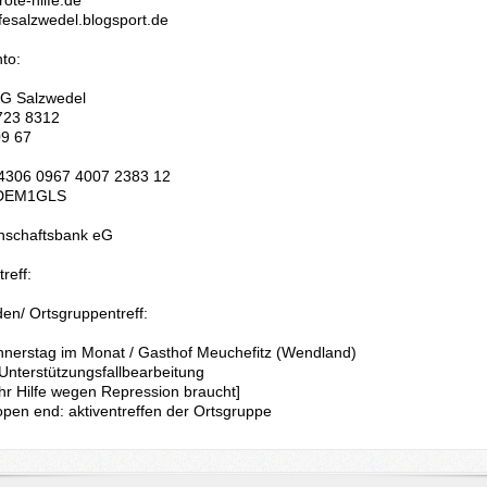
ilfesalzwedel.blogsport.de
to:
OG Salzwedel
723 8312
09 67
 4306 0967 4007 2383 12
­DE­M1GLS
schaftsbank eG
treff:
n/ Orts­grup­pen­treff:
nnerstag im Monat / Gasthof Meuchefitz (Wendland)
­ter­stüt­zungs­fall­be­ar­bei­tung
hr Hilfe wegen Re­pres­sio­n braucht]
pen end: ak­tiv­en­tref­fen der Ortsgruppe