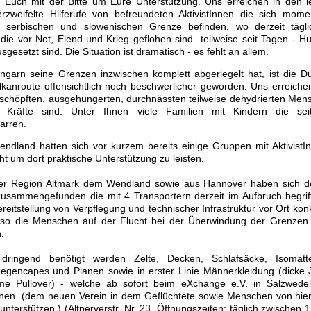
 Euch mit der Bitte um Eure Unterstützung. Uns erreichen in den l
rzweifelte Hilferufe von befreundeten AktivistInnen die sich mom
n/ serbischen und slowenischen Grenze befinden, wo derzeit tägl
 die vor Not, Elend und Krieg geflohen sind  teilweise seit Tagen - 
sgesetzt sind. Die Situation ist dramatisch - es fehlt an allem.
arn seine Grenzen inzwischen komplett abgeriegelt hat, ist die Du
lkanroute offensichtlich noch beschwerlicher geworden. Uns erreich
erschöpften, ausgehungerten, durchnässten teilweise dehydrierten Me
 Kräfte sind. Unter Ihnen viele Familien mit Kindern die se
arren.
dland hatten sich vor kurzem bereits einige Gruppen mit AktivistI
 um dort praktische Unterstützung zu leisten.
er Region Altmark dem Wendland sowie aus Hannover haben sich de
sammengefunden die mit 4 Transportern derzeit im Aufbruch begrif
reitstellung von Verpflegung und technischer Infrastruktur vor Ort konk
 so die Menschen auf der Flucht bei der Überwindung der Grenzen 
.
ringend benötigt werden Zelte, Decken, Schlafsäcke, Isomatt
egencapes und Planen sowie in erster Linie Männerkleidung (dicke 
e Pullover) - welche ab sofort beim eXchange e.V. in Salzwede
nen. (dem neuen Verein in dem Geflüchtete sowie Menschen von hi
unterstützen.) (Altperverstr. Nr. 23 ,Öffnungszeiten: täglich zwischen 