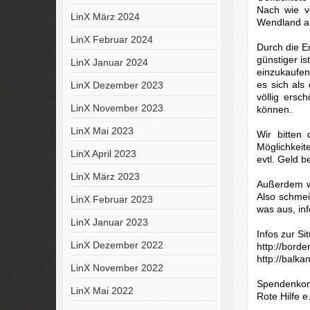
Nach wie v
LinX März 2024
Wendland a
LinX Februar 2024
Durch die E
günstiger is
LinX Januar 2024
einzukaufen
es sich als 
LinX Dezember 2023
völlig ers
LinX November 2023
können.
LinX Mai 2023
Wir bitten
Möglichkeit
LinX April 2023
evtl. Geld 
LinX März 2023
Außerdem wä
Also schmei
LinX Februar 2023
was aus, inf
LinX Januar 2023
Infos zur Si
LinX Dezember 2022
http://borde
http://balka
LinX November 2022
Spendenkon
LinX Mai 2022
Rote Hilfe e