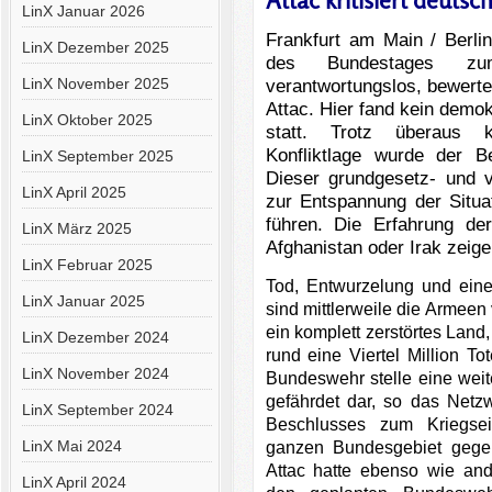
Attac kritisiert deutsc
LinX Januar 2026
Frankfurt am Main / Berl
LinX Dezember 2025
des Bundestages zum
LinX November 2025
verantwortungslos, bewerte
Attac. Hier fand kein demo
LinX Oktober 2025
statt. Trotz überaus k
Konfliktlage wurde der B
LinX September 2025
Dieser grundgesetz- und v
LinX April 2025
zur Entspannung der Situa
führen. Die Erfahrung de
LinX März 2025
Afghanistan oder Irak zeige
LinX Februar 2025
Tod, Entwurzelung und eine
LinX Januar 2025
sind mittlerweile die Armeen 
ein komplett zerstörtes Land
LinX Dezember 2024
rund eine Viertel Million To
LinX November 2024
Bundeswehr stelle eine weite
gefährdet dar, so das Net
LinX September 2024
Beschlusses zum Kriegsei
LinX Mai 2024
ganzen Bundesgebiet gegen
Attac hatte ebenso wie an
LinX April 2024