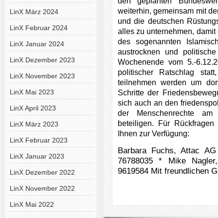
den geplanten Bundeswehr
weiterhin, gemeinsam mit d
LinX März 2024
und die deutschen Rüstungs-
LinX Februar 2024
alles zu unternehmen, damit
des sogenannten Islamisch
LinX Januar 2024
austrocknen und politisch
LinX Dezember 2023
Wochenende vom 5.-6.12.20
politischer Ratschlag sta
LinX November 2023
teilnehmen werden um dort
LinX Mai 2023
Schritte der Friedensbeweg
sich auch an den friedenspol
LinX April 2023
der Menschenrechte am 
beteiligen. Für Rückfrage
LinX März 2023
Ihnen zur Verfügung:
LinX Februar 2023
Barbara Fuchs, Attac AG 
LinX Januar 2023
76788035 * Mike Nagler, 
9619584 Mit freundlichen 
LinX Dezember 2022
LinX November 2022
LinX Mai 2022