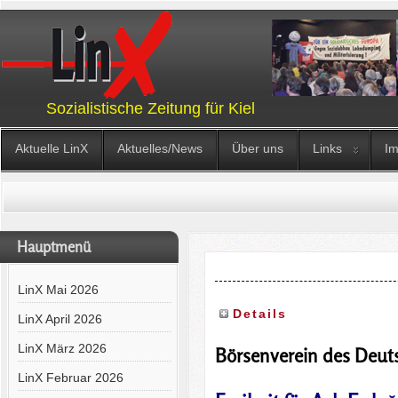
Sozialistische Zeitung für Kiel
Aktuelle LinX
Aktuelles/News
Über uns
Links
I
Hauptmenü
LinX Mai 2026
Details
LinX April 2026
LinX März 2026
Börsenverein des Deu
LinX Februar 2026