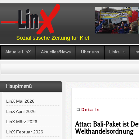
Sozialistische Zeitung für Kiel
Aktuelle LinX
Aktuelles/News
Über uns
Links
I
Hauptmenü
LinX Mai 2026
Details
LinX April 2026
LinX März 2026
Attac: Bali-Paket ist De
Welthandelsordnung
LinX Februar 2026