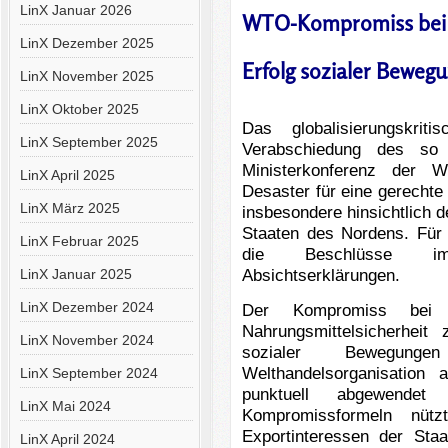
LinX Januar 2026
WTO-Kompromiss bei N
LinX Dezember 2025
Erfolg sozialer Beweg
LinX November 2025
LinX Oktober 2025
Das globalisierungskrit
LinX September 2025
Verabschiedung des so 
Ministerkonferenz der W
LinX April 2025
Desaster für eine gerecht
LinX März 2025
insbesondere hinsichtlich d
Staaten des Nordens. Für 
LinX Februar 2025
die Beschlüsse im 
LinX Januar 2025
Absichtserklärungen.
LinX Dezember 2024
Der Kompromiss bei 
Nahrungsmittelsicherheit
LinX November 2024
sozialer Bewegung
Welthandelsorganisation 
LinX September 2024
punktuell abgewende
LinX Mai 2024
Kompromissformeln nüt
Exportinteressen der Sta
LinX April 2024