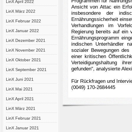
Programmen für
Nahrungsm
LinX April 2022
Ansicht von Attac ein
Erfo
LinX März 2022
insbesondere der indi
Ernährungssicherheit einse
LinX Februar 2022
Verhandlungen im Vorfel
LinX Januar 2022
Regierung
bereits auf ein
Ernährungsprogramm eing
LinX Dezember 2021
indischen
Unterhändler n
sozialer Bewegungen
des 
LinX November 2021
einer kritischen Öffentlich
LinX Oktober 2021
Verteidigungshaltung ih
gefunden", analysierte Alex
LinX September 2021
LinX Juni 2021
Für Rückfragen und Interv
(0049) 170-2684445
LinX Mai 2021
LinX April 2021
LinX März 2021
LinX Februar 2021
LinX Januar 2021