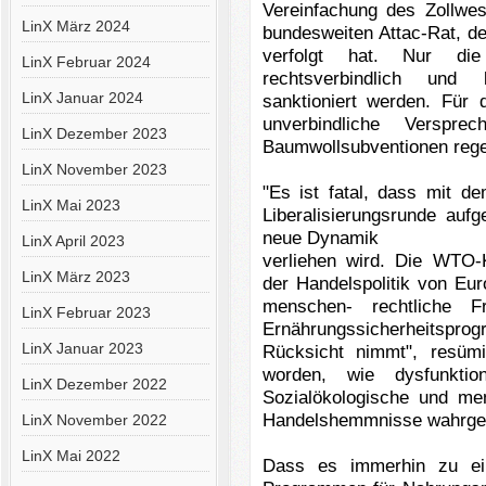
Vereinfachung des Zollwes
LinX März 2024
bundesweiten Attac-Rat, d
verfolgt
hat. Nur die
LinX Februar 2024
rechtsverbindlich un
LinX Januar 2024
sanktioniert werden. Für
unverbindliche Verspr
LinX Dezember 2023
Baumwollsubventionen rege
LinX November 2023
"Es ist fatal, dass mit de
LinX Mai 2023
Liberalisierungsrunde au
neue Dynamik
LinX April 2023
verliehen wird. Die WTO-
LinX März 2023
der
Handelspolitik von Eu
menschen- rechtliche 
LinX Februar 2023
Ernährungssicherheitspr
LinX Januar 2023
Rücksicht
nimmt", resüm
worden, wie
dysfunkt
LinX Dezember 2022
Sozialökologische und
men
Handelshemmnisse wahr
LinX November 2022
LinX Mai 2022
Dass es immerhin zu ei