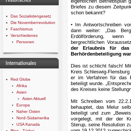
Historisches
eigentlichen Betriebsplan
Briefes zu diesem Zeitpun
schon bekannt?
Das Sozialistengesetz
Die Novemberrevolution
• Im Antwortschreiben vom
Faschismus
dann weiter: „Das Berg
Verschiedenes
Erdölförderung, wenn 
Personen
bergrechtlichen Vorausset
der Erlaubnis für das
Berhördenbeteiligung war 
Internationales
Dies ist schlicht falsch! 
Kreis Schleswig-Flensburg 
er im Verfahren für das 
Red Globe
beteiligt wurde. „Entspre
Afrika
des Kreises keine Stellun
Asien
Asien Aktuell
Mit Schreiben vom 22.2.
Europa
behauptet, das Melur selb
Naher Osten
beteiligt und zum „Beweis
Nord-Südamerika
vorgelegt, mit der der 
USA Kanada
Sterup, seine Resolution 
vom 19.12.2012 zugeschick
Blog - Türkei -