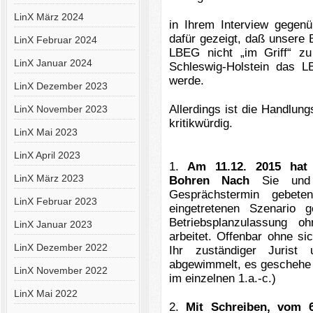
LinX März 2024
in Ihrem Interview gege
dafür gezeigt, daß unsere B
LinX Februar 2024
LBEG nicht „im Griff“ z
LinX Januar 2024
Schleswig-Holstein das 
werde.
LinX Dezember 2023
Allerdings ist die Handlun
LinX November 2023
kritikwürdig.
LinX Mai 2023
LinX April 2023
1.
Am 11.12. 2015 hat d
LinX März 2023
Bohren Nach
Sie und M
Gesprächstermin gebet
LinX Februar 2023
eingetretenen Szenario
Betriebsplanzulassung o
LinX Januar 2023
arbeitet.
Offenbar ohne si
LinX Dezember 2022
Ihr zuständiger Juris
abgewimmelt, es geschehe 
LinX November 2022
im einzelnen 1.a.-c.)
LinX Mai 2022
2.
Mit Schreiben, vom 6