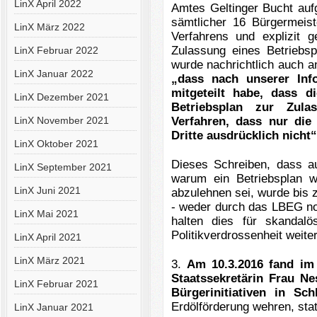
LinX April 2022
Amtes Geltinger Bucht auf
sämtlicher 16 Bürgermei
LinX März 2022
Verfahrens und explizit g
Zulassung eines Betriebsp
LinX Februar 2022
wurde nachrichtlich auch
LinX Januar 2022
„dass nach unserer Inf
mitgeteilt habe, dass d
LinX Dezember 2021
Betriebsplan zur Zula
LinX November 2021
Verfahren, dass nur di
Dritte ausdrücklich nicht
LinX Oktober 2021
Dieses Schreiben, dass a
LinX September 2021
warum ein Betriebsplan w
LinX Juni 2021
abzulehnen sei, wurde bis 
- weder durch das LBEG n
LinX Mai 2021
halten dies für skandal
Politikverdrossenheit weite
LinX April 2021
LinX März 2021
3.
Am 10.3.2016 fand im
Staatssekretärin Frau Ne
LinX Februar 2021
Bürgerinitiativen in Sch
Erdölförderung wehren, stat
LinX Januar 2021