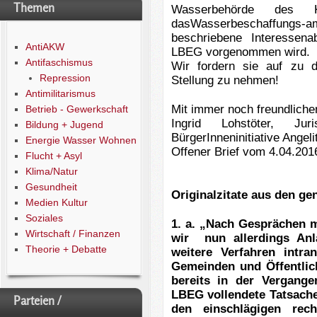
Themen
Wasserbehörde des Kr
dasWasserbeschaffungs-a
beschriebene Interessen
AntiAKW
LBEG vorgenommen wird.
Antifaschismus
Wir fordern sie auf zu 
Repression
Stellung zu nehmen!
Antimilitarismus
Mit immer noch freundlich
Betrieb - Gewerkschaft
Ingrid Lohstöter, Jur
Bildung + Jugend
BürgerInneninitiative Angel
Energie Wasser Wohnen
Offener Brief vom 4.04.201
Flucht + Asyl
Klima/Natur
Gesundheit
Originalzitate aus den g
Medien Kultur
Soziales
1. a. „Nach Gesprächen 
Wirtschaft / Finanzen
wir nun allerdings Anl
Theorie + Debatte
weitere Verfahren intr
Gemeinden und Öffentlic
bereits in der Vergange
LBEG vollendete Tatsach
Parteien /
den einschlägigen rech