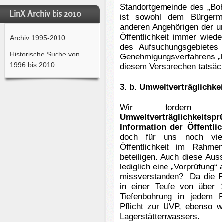
Standortgemeinde des „Bohr
LinX Archiv bis 2010
ist sowohl dem Bürgerm
anderen Angehörigen der u
Öffentlichkeit immer wied
Archiv 1995-2010
des Aufsuchungsgebietes
Historische Suche von
Genehmigungsverfahrens „be
1996 bis 2010
diesem Versprechen tatsäc
3. b. Umweltverträglichke
Wir fordern di
Umweltverträglichke
Information der Öffentlic
doch für uns noch viel
Öffentlichkeit im Rahm
beteiligen. Auch diese A
lediglich eine „Vorprüfung“
missverstanden? Da die Fi
in einer Teufe von über 
Tiefenbohrung in jedem 
Pflicht zur UVP, ebenso w
Lagerstättenwassers.