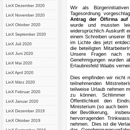
LinX Dezember 2020
Wir als Bürgerinitiati
Tagesordnung vorgeschla
LinX November 2020
Antrag der Ölfirma auf 
LinX Oktober 2020
wurde und mussten leide
widersprüchlich Auskunft er
LinX September 2020
einem Schreiben unserer B
im Lichte des jetzt entde
LinX Juli 2020
die beteiligten Mitarbeit
LinX Juni 2020
Unsere Fragen nach ne
Genehmigungen wurden ab
LinX Mai 2020
Erlaubnisfeld Waabs vernei
LinX April 2020
Dies empfinden wir nicht 
LinX März 2020
teilnehmenden Mitstreiter
teilweise Urlaub nehmen m
LinX Februar 2020
zu können.
Schlimmer 
Öffentlichkeit den Ein
LinX Januar 2020
Ministerium (so auch beim
LinX Dezember 2019
der Bevölkerung, insbes
hervorragenden Trinkwas
LinX Oktober 2019
nehmen. Dies ist die Verla
das Genehmigungsverfahre