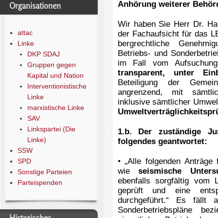
Anhörung weiterer Behörd
Organisationen
Wir haben Sie Herr Dr. Hab
attac
der Fachaufsicht für das L
bergrechtliche Genehmi
Linke
Betriebs- und Sonderbetrie
DKP SDAJ
im Fall vom Aufsuchungs
Gruppen gegen
transparent,
unter Einb
Kapital und Nation
Beteiligung der Gemei
Interventionistische
angrenzend, mit sämtlic
Linke
inklusive sämtlicher Umwel
marxistische Linke
Umweltverträglichkeitspr
SAV
Linkspartei (Die
1.b. Der zuständige J
Linke)
folgendes geantwortet:
SSW
• „Alle folgenden Anträg
SPD
wie
seismische Unters
Sonstige Parteien
ebenfalls sorgfältig vom
Parteispenden
geprüft und eine entsp
durchgeführt.“ Es fällt
Sonderbetriebspläne b