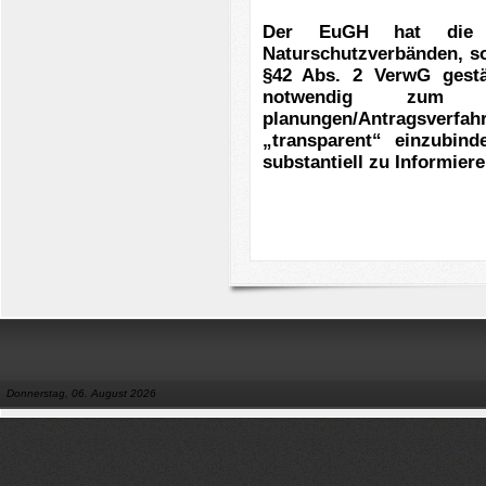
Der EuGH hat die K
Naturschutzverbänden, s
§42 Abs. 2 VerwG gestä
notwendig zum S
planungen/Antragsverf
„transparent“ einzubind
substantiell zu Informiere
Donnerstag, 06. August 2026