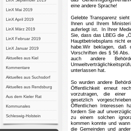
LinX September 2019
eine andere Sprache!
LinX Mai 2019
Gelebte Transparenz sieht
LinX April 2019
Ihnen und Ihrem Ministe
LinX März 2019
auferlegt ist.
In Ihrer Med
Sie, dass das LBEG die „Öf
LinX Februar 2019
Hauptbetriebsplans nicht e
habe.
Wir beklagen, daß 
LinX Januar 2019
Vorschriften des § 56 Abs
Aktuelles aus Kiel
auch andere Behörd
Umweltverträglichkeitsprü
Kommentare
unterlassen hat.
Aktuelles aus Suchsdorf
So wurden andere Behörd
Aktuelles aus Rendsburg
Öffentlichkeit erneut rec
vorzutragen, die einer 
Aus dem Kieler Rat
gesetzlich vorgeschrieb
Öffentlichen Interessen
Kommunales
fordern Sie auf unverzügl
Schleswig-Holstein
zu einem solchen ignor
kommen konnte und wann u
die Gemeinden und ander