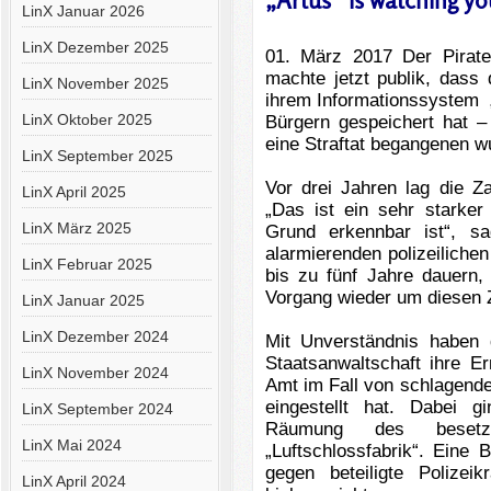
„Artus“ is watching yo
LinX Januar 2026
LinX Dezember 2025
01. März 2017 Der Piraten
machte jetzt publik, dass 
LinX November 2025
ihrem Informationssystem 
LinX Oktober 2025
Bürgern gespeichert hat –
eine Straftat begangenen w
LinX September 2025
Vor drei Jahren lag die Z
LinX April 2025
„Das ist ein sehr starker
LinX März 2025
Grund erkennbar ist“, s
alarmierenden polizeilich
LinX Februar 2025
bis zu fünf Jahre dauern,
Vorgang wieder um diesen 
LinX Januar 2025
LinX Dezember 2024
Mit Unverständnis haben d
Staatsanwaltschaft ihre E
LinX November 2024
Amt im Fall von schlagende
eingestellt hat. Dabei 
LinX September 2024
Räumung des besetzte
LinX Mai 2024
„Luftschlossfabrik“. Eine
gegen beteiligte Polizeik
LinX April 2024