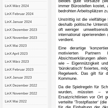
Beides gute Vorsätze (we
immer Bürostellen kostet,
LinX März 2024
bedrohten Arbeitsplätzen zu
LinX Februar 2024
Unstrittig ist die vielfälti
LinX Januar 2024
deshalb politische Unters
oft weniger umweltsensib
LinX Dezember 2023
international operierende
LinX November 2023
verdient.
LinX Mai 2023
Eine derartige ‘konzertie
motivierten Partner
LinX April 2023
Absichtserklärungen allei
LinX März 2023
wie – Eigennützigkeit un
‘bürokratisch‘ fixiertes, m
LinX Februar 2023
Regelwerk. Das gilt für 
LinX Januar 2023
Kommune.
LinX Dezember 2022
Da die Spielregeln für Sch
wurden, müssten – w
LinX November 2022
Ersatzrichtlinien vor Ort
LinX Mai 2022
verteilte ‘Trostpflaster‘ (d
für die Einhaltung der ö