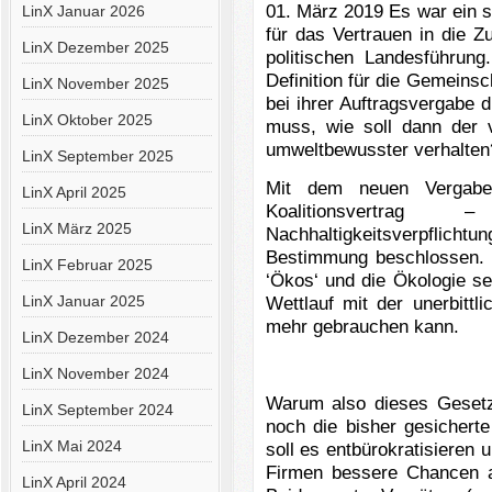
01. März 2019 Es war ein 
LinX Januar 2026
für das Vertrauen in die Zu
LinX Dezember 2025
politischen Landesführun
Definition für die Gemein
LinX November 2025
bei ihrer Auftragsvergabe d
LinX Oktober 2025
muss, wie soll dann der v
umweltbewusster verhalten?
LinX September 2025
Mit dem neuen Vergabe
LinX April 2025
Koalitionsvertr
LinX März 2025
Nachhaltigkeitsverpfli
Bestimmung beschlossen. D
LinX Februar 2025
‘Ökos‘ und die Ökologie se
LinX Januar 2025
Wettlauf mit der unerbittl
mehr gebrauchen kann.
LinX Dezember 2024
LinX November 2024
Warum also dieses Gesetz
LinX September 2024
noch die bisher gesicherte 
LinX Mai 2024
soll es entbürokratisieren 
Firmen bessere Chancen au
LinX April 2024