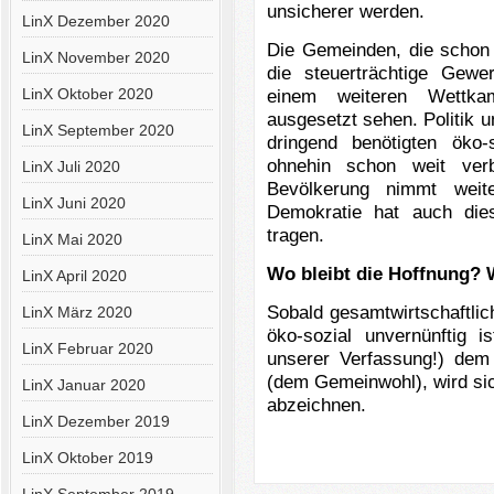
unsicherer werden.
LinX Dezember 2020
Die Gemeinden, die schon 
LinX November 2020
die steuerträchtige Gewe
LinX Oktober 2020
einem weiteren Wettka
ausgesetzt sehen. Politik 
LinX September 2020
dringend benötigten öko-s
ohnehin schon weit verbr
LinX Juli 2020
Bevölkerung nimmt weit
LinX Juni 2020
Demokratie hat auch die
tragen.
LinX Mai 2020
Wo bleibt die Hoffnung? W
LinX April 2020
Sobald gesamtwirtschaftlic
LinX März 2020
öko-sozial unvernünftig
LinX Februar 2020
unserer Verfassung!) dem 
(dem Gemeinwohl), wird sic
LinX Januar 2020
abzeichnen.
LinX Dezember 2019
LinX Oktober 2019