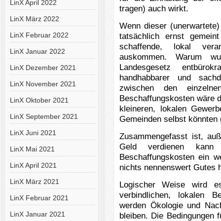
LinX April 2022
tragen) auch wirkt.
LinX März 2022
Wenn dieser (unerwartet
LinX Februar 2022
tatsächlich ernst gemei
schaffende, lokal vera
LinX Januar 2022
auskommen. Warum wur
Landesgesetz entbürokr
LinX Dezember 2021
handhabbarer und sachd
LinX November 2021
zwischen den einzelne
Beschaffungskosten wäre d
LinX Oktober 2021
kleineren, lokalen Gewerb
LinX September 2021
Gemeinden selbst könnten 
LinX Juni 2021
Zusammengefasst ist, auße
Geld verdienen kann
LinX Mai 2021
Beschaffungskosten ein w
LinX April 2021
nichts nennenswert Gutes 
LinX März 2021
Logischer Weise wird es
verbindlichen, lokalen B
LinX Februar 2021
werden Ökologie und Nachh
LinX Januar 2021
bleiben. Die Bedingungen 