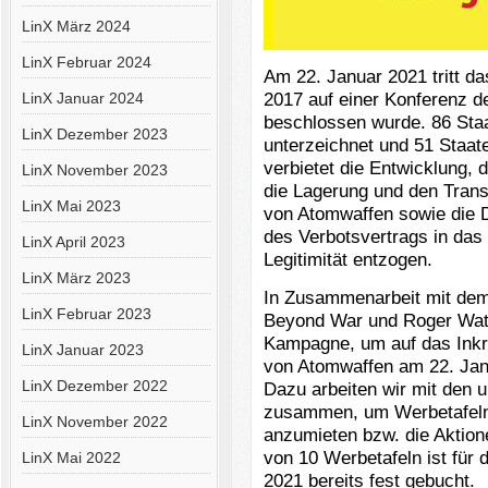
LinX März 2024
LinX Februar 2024
Am 22. Januar 2021 tritt d
2017 auf einer Konferenz d
LinX Januar 2024
beschlossen wurde. 86 Staa
LinX Dezember 2023
unterzeichnet und 51 Staaten
verbietet die Entwicklung, 
LinX November 2023
die Lagerung und den Transp
LinX Mai 2023
von Atomwaffen sowie die 
des Verbotsvertrags in das
LinX April 2023
Legitimität entzogen.
LinX März 2023
In Zusammenarbeit mit dem
LinX Februar 2023
Beyond War und Roger Water
Kampagne, um auf das Inkra
LinX Januar 2023
von Atomwaffen am 22. Ja
LinX Dezember 2022
Dazu arbeiten wir mit den 
zusammen, um Werbetafeln i
LinX November 2022
anzumieten bzw. die Aktion
von 10 Werbetafeln ist für 
LinX Mai 2022
2021 bereits fest gebucht.