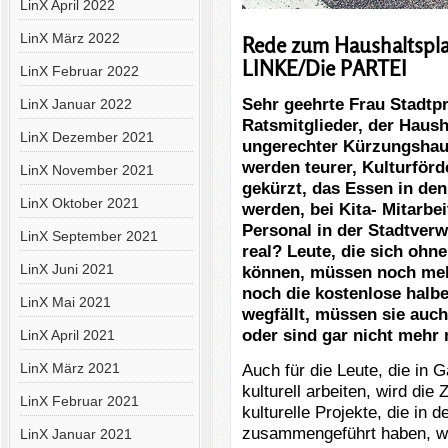
LinX April 2022
LinX März 2022
Rede zum Haushaltspla
LINKE/Die PARTEI
LinX Februar 2022
Sehr geehrte Frau Stadtpr
LinX Januar 2022
Ratsmitglieder, der Haushal
LinX Dezember 2021
ungerechter Kürzungshaus
werden teurer, Kulturförd
LinX November 2021
gekürzt, das Essen in den
LinX Oktober 2021
werden, bei Kita- Mitarbe
Personal in der Stadtverw
LinX September 2021
real? Leute, die sich ohn
LinX Juni 2021
können, müssen noch meh
noch die kostenlose halbe
LinX Mai 2021
wegfällt, müssen sie auc
oder sind gar nicht mehr 
LinX April 2021
LinX März 2021
Auch für die Leute, die in 
kulturell arbeiten, wird die
LinX Februar 2021
kulturelle Projekte, die in
zusammengeführt haben, wir
LinX Januar 2021