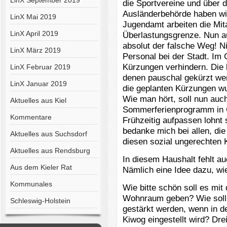
LinX September 2019
die Sportvereine und über d
Ausländerbehörde haben wir
LinX Mai 2019
Jugendamt arbeiten die Mita
LinX April 2019
Überlastungsgrenze. Nun a
absolut der falsche Weg! N
LinX März 2019
Personal bei der Stadt. Im 
Kürzungen verhindern. Die k
LinX Februar 2019
denen pauschal gekürzt wer
LinX Januar 2019
die geplanten Kürzungen wur
Wie man hört, soll nun auc
Aktuelles aus Kiel
Sommerferienprogramm in G
Kommentare
Frühzeitig aufpassen lohnt 
bedanke mich bei allen, di
Aktuelles aus Suchsdorf
diesen sozial ungerechten 
Aktuelles aus Rendsburg
In diesem Haushalt fehlt a
Aus dem Kieler Rat
Nämlich eine Idee dazu, w
Kommunales
Wie bitte schön soll es mi
Wohnraum geben? Wie soll 
Schleswig-Holstein
gestärkt werden, wenn in de
Kiwog eingestellt wird? Dre