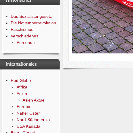
Historisches
Das Sozialistengesetz
Die Novemberrevolution
Faschismus
Verschiedenes
Personen
Internationales
Red Globe
Afrika
Asien
Asien Aktuell
Europa
Naher Osten
Nord-Südamerika
USA Kanada
Blog - Türkei -