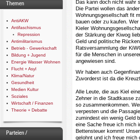
Das kann doch nicht wahr se
Themen
Die Partei wollen das änder
Wohnungsgesellschaft fit 
AntiAKW
bauen oder zu kaufen. Wer
Antifaschismus
Kieler Wohnungsgesellschaft
der Stärkung der Kiwog lie
Repression
Geld und politische Rücken
Antimilitarismus
Ratsversammlung der KiWOG
Betrieb - Gewerkschaft
für die Menschen in unsere
Bildung + Jugend
angewiesen sind.
Energie Wasser Wohnen
Flucht + Asyl
Wir haben auch Gegenfinan
Klima/Natur
Zuvorderst ist da die Kreuz
Gesundheit
Medien Kultur
Alle Leute, die aus Kiel ei
Soziales
Zehner in die Stadtkasse z
Wirtschaft / Finanzen
so zusammenkommen. Wenn s
Theorie + Debatte
verpesten und die Passagier
zumindest ein wenig Geld b
eine Sache freue ich mich 
Bettensteuer kommt! Unser
Parteien /
gelohnt und ich freue mich 