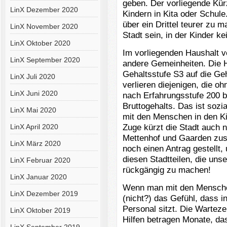
geben. Der vorliegende Kür
LinX Dezember 2020
Kindern in Kita oder Schul
über ein Drittel teurer zu m
LinX November 2020
Stadt sein, in der Kinder ke
LinX Oktober 2020
Im vorliegenden Haushalt v
LinX September 2020
andere Gemeinheiten. Die Hi
Gehaltsstufe S3 auf die Geh
LinX Juli 2020
verlieren diejenigen, die o
LinX Juni 2020
nach Erfahrungsstufe 200 b
Bruttogehalts. Das ist sozia
LinX Mai 2020
mit den Menschen in den K
Zuge kürzt die Stadt auch n
LinX April 2020
Mettenhof und Gaarden zus
LinX März 2020
noch einen Antrag gestellt,
diesen Stadtteilen, die un
LinX Februar 2020
rückgängig zu machen!
LinX Januar 2020
Wenn man mit den Menschen
LinX Dezember 2019
(nicht?) das Gefühl, dass i
Personal sitzt. Die Warteze
LinX Oktober 2019
Hilfen betragen Monate, das