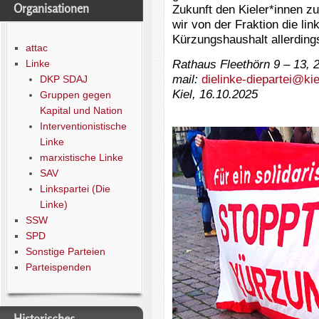
Organisationen
Zukunft den Kieler*innen z
wir von der Fraktion die lin
Kürzungshaushalt allerding
attac
Rathaus Fleethörn 9 – 13, 2
Linke
mail:
dielinke-diepartei@kie
DKP SDAJ
Kiel, 16.10.2025
Gruppen gegen
Kapital und Nation
Interventionistische
Linke
marxistische Linke
SAV
Linkspartei (Die
Linke)
SSW
SPD
Sonstige Parteien
Parteispenden