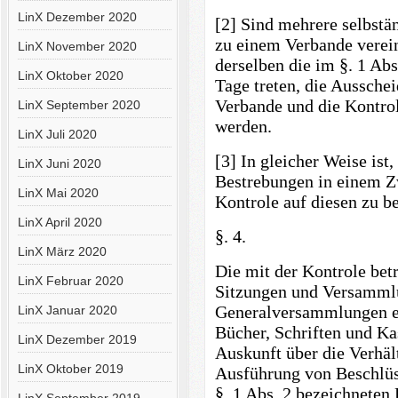
LinX Dezember 2020
[2] Sind mehrere selbstä
zu einem Verbande verein
LinX November 2020
derselben die im §. 1 Ab
LinX Oktober 2020
Tage treten, die Aussche
Verbande und die Kontro
LinX September 2020
werden.
LinX Juli 2020
[3] In gleicher Weise ist
LinX Juni 2020
Bestrebungen in einem Zw
LinX Mai 2020
Kontrole auf diesen zu b
LinX April 2020
§. 4.
LinX März 2020
Die mit der Kontrole betr
LinX Februar 2020
Sitzungen und Versamml
Generalversammlungen ei
LinX Januar 2020
Bücher, Schriften und Ka
LinX Dezember 2019
Auskunft über die Verhält
LinX Oktober 2019
Ausführung von Beschlüs
§. 1 Abs. 2 bezeichneten