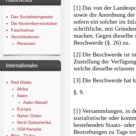
Historisches
[1] Das von der Landespo
sowie die Anordnung der 
Das Sozialistengesetz
sofern ein solcher im Inl
Die Novemberrevolution
schriftliche, mit Gründe
Faschismus
machen. Gegen dieselbe 
Verschiedenes
Beschwerde (§. 26) zu.
Personen
[2] Die Beschwerde ist i
Zustellung der Verfügung
Internationales
welche dieselbe erlassen 
[3] Die Beschwerde hat 
Red Globe
Afrika
§. 9.
Asien
Asien Aktuell
Europa
[1] Versammlungen, in d
Naher Osten
sozialistische oder komm
Nord-Südamerika
bestehenden Staats- oder
USA Kanada
Bestrebungen zu Tage tre
Blog - Türkei -