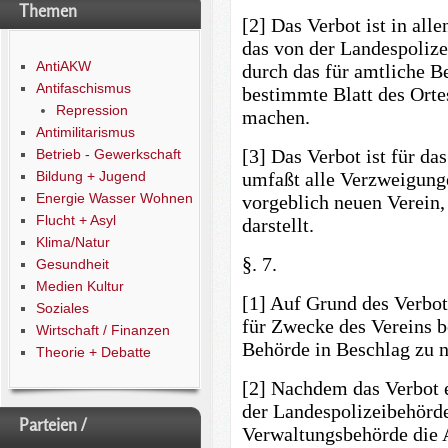
Themen
[2] Das Verbot ist in all
das von der Landespolize
AntiAKW
durch das für amtliche 
Antifaschismus
bestimmte Blatt des Orte
Repression
machen.
Antimilitarismus
[3] Das Verbot ist für d
Betrieb - Gewerkschaft
Bildung + Jugend
umfaßt alle Verzweigunge
Energie Wasser Wohnen
vorgeblich neuen Verein, 
Flucht + Asyl
darstellt.
Klima/Natur
§. 7.
Gesundheit
Medien Kultur
[1] Auf Grund des Verbots
Soziales
für Zwecke des Vereins 
Wirtschaft / Finanzen
Behörde in Beschlag zu 
Theorie + Debatte
[2] Nachdem das Verbot e
der Landespolizeibehörd
Parteien /
Verwaltungsbehörde die 