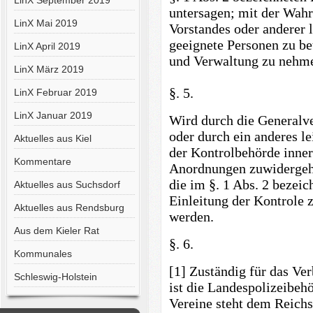
LinX September 2019
untersagen; mit der Wah
LinX Mai 2019
Vorstandes oder anderer 
geeignete Personen zu be
LinX April 2019
und Verwaltung zu nehm
LinX März 2019
§. 5.
LinX Februar 2019
LinX Januar 2019
Wird durch die Generalv
oder durch ein anderes l
Aktuelles aus Kiel
der Kontrolbehörde inner
Kommentare
Anordnungen zuwidergeha
die im §. 1 Abs. 2 bezei
Aktuelles aus Suchsdorf
Einleitung der Kontrole 
Aktuelles aus Rendsburg
werden.
Aus dem Kieler Rat
§. 6.
Kommunales
[1] Zuständig für das Ve
Schleswig-Holstein
ist die Landespolizeibeh
Vereine steht dem Reichs