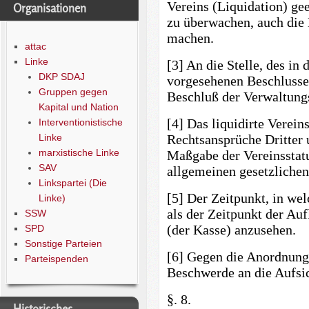
Vereins (Liquidation) ge
Organisationen
zu überwachen, auch die
machen.
attac
Linke
[3] An die Stelle, des in
DKP SDAJ
vorgesehenen Beschlusse
Gruppen gegen
Beschluß der Verwaltung
Kapital und Nation
[4] Das liquidirte Verei
Interventionistische
Linke
Rechtsansprüche Dritter 
marxistische Linke
Maßgabe der Vereinsstat
SAV
allgemeinen gesetzliche
Linkspartei (Die
[5] Der Zeitpunkt, in wel
Linke)
als der Zeitpunkt der Au
SSW
(der Kasse) anzusehen.
SPD
Sonstige Parteien
[6] Gegen die Anordnung 
Parteispenden
Beschwerde an die Aufsic
§. 8.