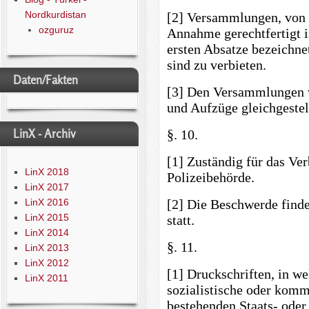
Nordkurdistan
[2] Versammlungen, von 
ozguruz
Annahme gerechtfertigt i
ersten Absatze bezeichne
sind zu verbieten.
Daten/Fakten
[3] Den Versammlungen w
und Aufzüge gleichgestel
LinX - Archiv
§. 10.
[1] Zuständig für das Ver
LinX 2018
Polizeibehörde.
LinX 2017
LinX 2016
[2] Die Beschwerde finde
LinX 2015
statt.
LinX 2014
§. 11.
LinX 2013
LinX 2012
[1] Druckschriften, in w
LinX 2011
sozialistische oder komm
bestehenden Staats- oder