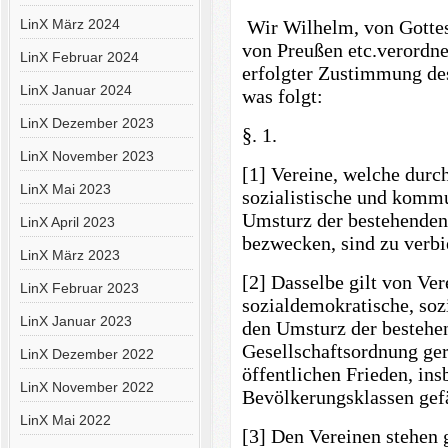
LinX März 2024
Wir Wilhelm, von Gottes
von Preußen etc.verordn
LinX Februar 2024
erfolgter Zustimmung de
LinX Januar 2024
was folgt:
LinX Dezember 2023
§. 1.
LinX November 2023
[1] Vereine, welche durc
LinX Mai 2023
sozialistische und komm
Umsturz der bestehenden 
LinX April 2023
bezwecken, sind zu verbi
LinX März 2023
[2] Dasselbe gilt von Ver
LinX Februar 2023
sozialdemokratische, soz
LinX Januar 2023
den Umsturz der bestehen
Gesellschaftsordnung ger
LinX Dezember 2022
öffentlichen Frieden, ins
LinX November 2022
Bevölkerungsklassen gef
LinX Mai 2022
[3] Den Vereinen stehen 