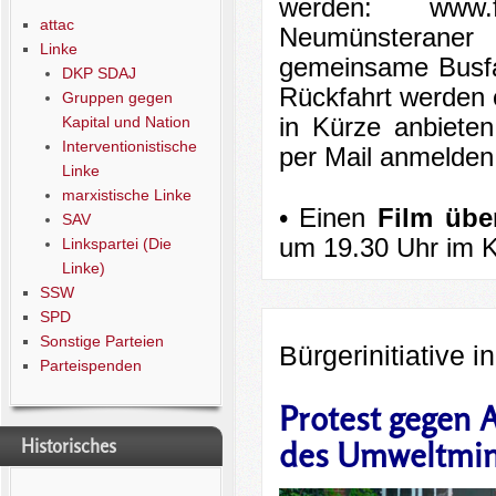
werden: www.
attac
Neumünsteraner
Linke
gemeinsame Busfah
DKP SDAJ
Rückfahrt werden 
Gruppen gegen
in Kürze anbieten
Kapital und Nation
Interventionistische
per Mail anmelden
Linke
marxistische Linke
• Einen
Film übe
SAV
um 19.30 Uhr im Ku
Linkspartei (Die
Linke)
SSW
SPD
Sonstige Parteien
Bürgerinitiative 
Parteispenden
Protest gegen 
des Umweltmin
Historisches