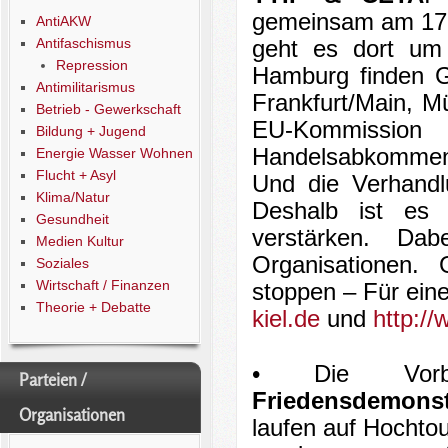
gemeinsam am 17.
AntiAKW
Antifaschismus
geht es dort um
Repression
Hamburg finden Gr
Antimilitarismus
Frankfurt/Main, M
Betrieb - Gewerkschaft
EU-Kommissio
Bildung + Jugend
Handelsabkommen 
Energie Wasser Wohnen
Flucht + Asyl
Und die Verhand
Klima/Natur
Deshalb ist es 
Gesundheit
verstärken. Da
Medien Kultur
Organisationen
Soziales
Wirtschaft / Finanzen
stoppen – Für ein
Theorie + Debatte
kiel.de
und
http:/
• Die Vorb
Parteien /
Friedensdemonst
Organisationen
laufen auf Hochtou