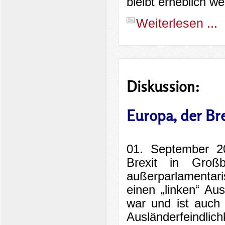
bleibt erheblich w
Weiterlesen ...
Diskussion:
Europa, der Bre
01. September 20
Brexit in Großb
außerparlamentar
einen „linken“ Au
war und ist auch
Ausländerfeindlic