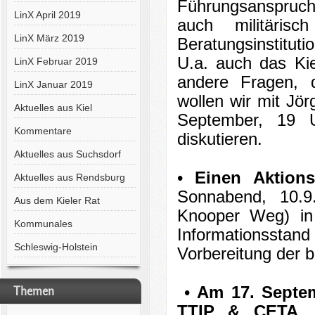
Führungsanspruch 
LinX April 2019
auch militäris
LinX März 2019
Beratungsinstituti
U.a. auch das Kiel
LinX Februar 2019
andere Fragen, d
LinX Januar 2019
wollen wir mit Jö
Aktuelles aus Kiel
September, 19 U
Kommentare
diskutieren.
Aktuelles aus Suchsdorf
•
Einen Aktion
Aktuelles aus Rendsburg
Sonnabend, 10.9
Aus dem Kieler Rat
Knooper Weg) in 
Kommunales
Informationsst
Schleswig-Holstein
Vorbereitung der 
•
Am 17. Septem
Themen
TTIP & CETA
.