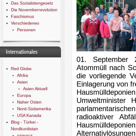
Das Sozialistengesetz
Die Novemberrevolution
Faschismus
Verschiedenes
Personen
Internationales
01. September 2
Atommüll nach Sc
Red Globe
die vorliegende V
Afrika
Asien
Einlagerung von fr
Asien Aktuell
Hausmülldeponie
Europa
Umweltminister 
Naher Osten
parlamentarisc
Nord-Südamerika
USA Kanada
radioaktiver Ab
Blog - Türkei -
Hausmülldeponi
Nordkurdistan
Alternativlösunge
ozguruz