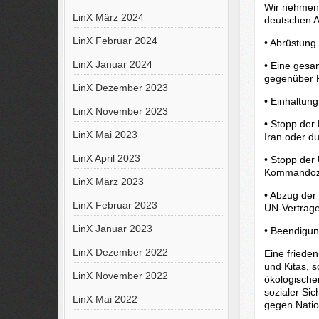
Wir nehmen 
LinX März 2024
deutschen Au
LinX Februar 2024
• Abrüstung
LinX Januar 2024
• Eine gesam
gegenüber R
LinX Dezember 2023
• Einhaltun
LinX November 2023
• Stopp der
LinX Mai 2023
Iran oder d
LinX April 2023
• Stopp der
Kommandozen
LinX März 2023
• Abzug der
LinX Februar 2023
UN-Vertrage
LinX Januar 2023
• Beendigun
LinX Dezember 2022
Eine frieden
und Kitas, 
LinX November 2022
ökologische
sozialer Si
LinX Mai 2022
gegen Natio