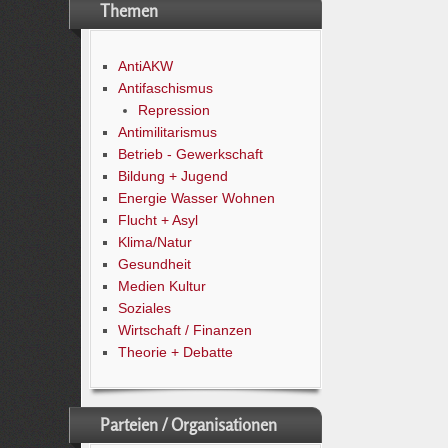
Themen
AntiAKW
Antifaschismus
Repression
Antimilitarismus
Betrieb - Gewerkschaft
Bildung + Jugend
Energie Wasser Wohnen
Flucht + Asyl
Klima/Natur
Gesundheit
Medien Kultur
Soziales
Wirtschaft / Finanzen
Theorie + Debatte
Parteien / Organisationen