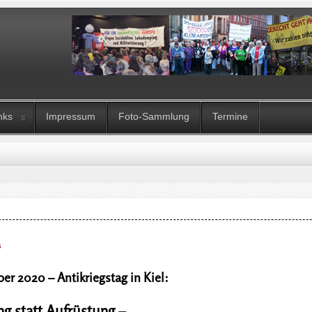
nks
Impressum
Foto-Sammlung
Termine
s
er 2020 – Antikriegstag in Kiel:
g statt Aufrüstung –