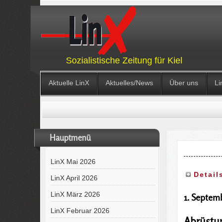
Sozialistische Zeitung für Kiel
Aktuelle LinX
Aktuelles/News
Über uns
Li
Hauptmenü
LinX Mai 2026
Detail
LinX April 2026
LinX März 2026
1. Septemb
LinX Februar 2026
Abrüstun