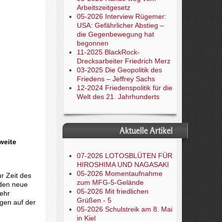
Arbeitszeitgesetz
05-2026 Interview Rügemer:
USA: Gefährlicher Abstieg –
die Gegenbewegung hat
begonnen
11-2025 BlackRock-
Drecksarbeiter Friedrich Merz
03-2025 Die Geopolitik des
Friedens – Jeffrey Sachs
12-2024 Friedenspolitik für die
Welt des 21. Jahrhunderts
Aktuelle Artikel
weite
07-2026 LOTOSBLÜTEN FÜR
HIROSHIMA UND NAGASAKI
05-2026 Momentaufnahme
r Zeit des
zum MFG-5-Gelände
rden neue
05-2026 Mit friedlichen
ehr
Grüßen - 5
gen auf der
05-2026 Schulstreik am 8. Mai
in Kiel