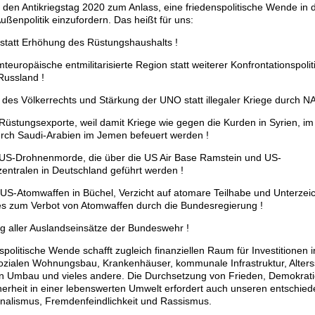
den Antikriegstag 2020 zum Anlass, eine friedenspolitische Wende in 
ßenpolitik einzufordern. Das heißt für uns:
 statt Erhöhung des Rüstungshaushalts !
teuropäische entmilitarisierte Region statt weiterer Konfrontationspolit
ussland !
g des Völkerrechts und Stärkung der UNO statt illegaler Kriege durch 
 Rüstungsexporte, weil damit Kriege wie gegen die Kurden in Syrien, im
urch Saudi-Arabien im Jemen befeuert werden !
 US-Drohnenmorde, die über die US Air Base Ramstein und US-
tralen in Deutschland geführt werden !
 US-Atomwaffen in Büchel, Verzicht auf atomare Teilhabe und Unterze
s zum Verbot von Atomwaffen durch die Bundesregierung !
g aller Auslandseinsätze der Bundeswehr !
spolitische Wende schafft zugleich finanziellen Raum für Investitionen 
sozialen Wohnungsbau, Krankenhäuser, kommunale Infrastruktur, Alters
n Umbau und vieles andere. Die Durchsetzung von Frieden, Demokrat
cherheit in einer lebenswerten Umwelt erfordert auch unseren entschi
nalismus, Fremdenfeindlichkeit und Rassismus.