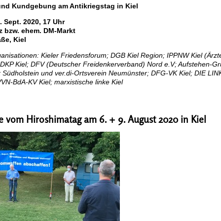
 und Kundgebung am
Antikriegstag in Kiel
. Sept. 2020, 17 Uhr
z bzw. ehem. DM-Markt
ße, Kiel
ganisationen: Kieler Friedensforum; DGB Kiel Region; IPPNW Kiel (Ärz
 DKP Kiel; DFV (Deutscher Freidenkerverband) Nord e.V; Aufstehen-Gr
rk Südholstein und ver.di-Ortsverein Neumünster; DFG-VK Kiel; DIE LINK
VN-BdA-KV Kiel; marxistische linke Kiel
e vom Hiroshimatag am 6. + 9. August 2020 in Kiel