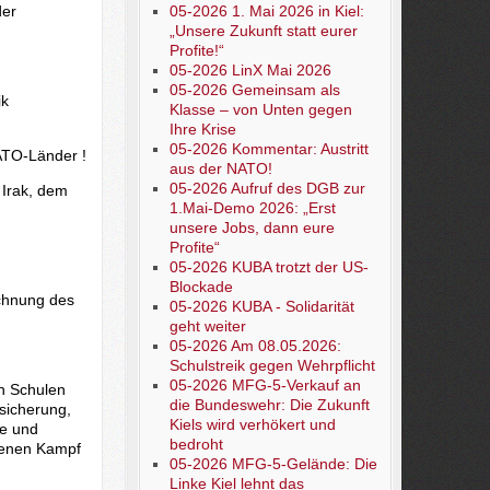
der
05-2026 1. Mai 2026 in Kiel:
„Unsere Zukunft statt eurer
Profite!“
05-2026 LinX Mai 2026
05-2026 Gemeinsam als
ik
Klasse – von Unten gegen
Ihre Krise
05-2026 Kommentar: Austritt
NATO-Länder !
aus der NATO!
05-2026 Aufruf des DGB zur
 Irak, dem
1.Mai-Demo 2026: „Erst
unsere Jobs, dann eure
Profite“
05-2026 KUBA trotzt der US-
Blockade
ichnung des
05-2026 KUBA - Solidarität
geht weiter
05-2026 Am 08.05.2026:
Schulstreik gegen Wehrpflicht
05-2026 MFG-5-Verkauf an
in Schulen
die Bundeswehr: Die Zukunft
sicherung,
Kiels wird verhökert und
ie und
bedroht
edenen Kampf
05-2026 MFG-5-Gelände: Die
Linke Kiel lehnt das