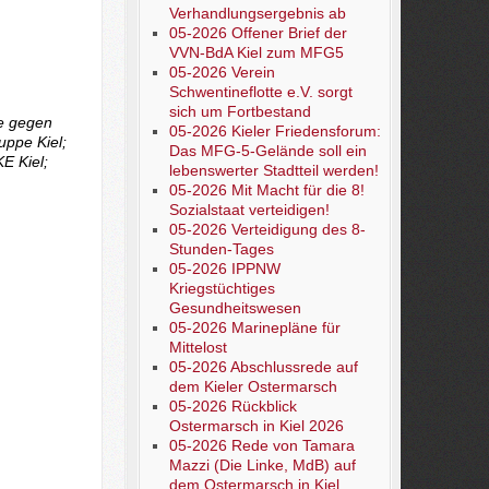
Verhandlungsergebnis ab
05-2026 Offener Brief der
VVN-BdA Kiel zum MFG5
05-2026 Verein
Schwentineflotte e.V. sorgt
sich um Fortbestand
te gegen
05-2026 Kieler Friedensforum:
uppe Kiel;
Das MFG-5-Gelände soll ein
E Kiel;
lebenswerter Stadtteil werden!
05-2026 Mit Macht für die 8!
Sozialstaat verteidigen!
05-2026 Verteidigung des 8-
Stunden-Tages
05-2026 IPPNW
Kriegstüchtiges
Gesundheitswesen
05-2026 Marinepläne für
Mittelost
05-2026 Abschlussrede auf
dem Kieler Ostermarsch
05-2026 Rückblick
Ostermarsch in Kiel 2026
05-2026 Rede von Tamara
Mazzi (Die Linke, MdB) auf
dem Ostermarsch in Kiel