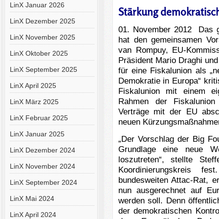
LinX Januar 2026
Stärkung demokratisc
LinX Dezember 2025
01. November 2012 Das glo
LinX November 2025
hat den gemeinsamen Vor
van Rompuy, EU-Kommissi
LinX Oktober 2025
Präsident Mario Draghi un
LinX September 2025
für eine Fiskalunion als 
Demokratie in Europa“ kritis
LinX April 2025
Fiskalunion mit einem e
Rahmen der Fiskalunion 
LinX März 2025
Verträge mit der EU absc
LinX Februar 2025
neuen Kürzungsmaßnahmen 
LinX Januar 2025
„Der Vorschlag der Big Fo
Grundlage eine neue We
LinX Dezember 2024
loszutreten“, stellte Ste
LinX November 2024
Koordinierungskreis fes
bundesweiten Attac-Rat, er
LinX September 2024
nun ausgerechnet auf Eu
LinX Mai 2024
werden soll. Denn öffentl
der demokratischen Kontr
LinX April 2024