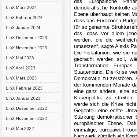
das Europäische Parla
demokratische Kontrolle a
LinX März 2024
Ebene überhaupt keinen Mo
LinX Februar 2024
dass das Eurozonen-Budget
für so genannte Strukturre
LinX Januar 2024
das, dass vor allem jene
LinX Dezember 2023
werden, die die weitrei
umsetzen“, sagte Alexis Pa
LinX November 2023
Die Fiskalunion, wie sie 
LinX Mai 2023
gebracht werden soll, wär
Transformation Europas 
LinX April 2023
Staatenbund. Die Krise we
Demokratie zu zerstören. 
LinX März 2023
der kommenden Monate dari
LinX Februar 2023
eine ganz andere, eine so
Krisenpolitik zu streite
LinX Januar 2023
werde sich die Krise nich
LinX Dezember 2022
Gegenteil eine echte Umv
Stärkung demokratischer S
LinX November 2022
europäischer Ebene. Daf
LinX Mai 2022
einmalige, europaweit koo
Netzwerk kürzlich ein Konze