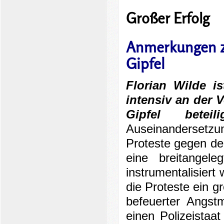
Großer Erfolg
Anmerkungen z
Gipfel
Florian Wilde i
intensiv an der 
Gipfel betei
Auseinandersetzu
Proteste gegen de
eine breitange
instrumentalisier
die Proteste ein g
befeuerter Angst
einen Polizeistaa