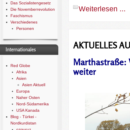
Das Sozialistengesetz
Weiterlesen ...
Die Novemberrevolution
Faschismus
Verschiedenes
Personen
AKTUELLES AU
Internationales
Marthastraße: 
Red Globe
weiter
Afrika
Asien
Asien Aktuell
Europa
Naher Osten
Nord-Südamerika
USA Kanada
Blog - Türkei -
Nordkurdistan
ozguruz