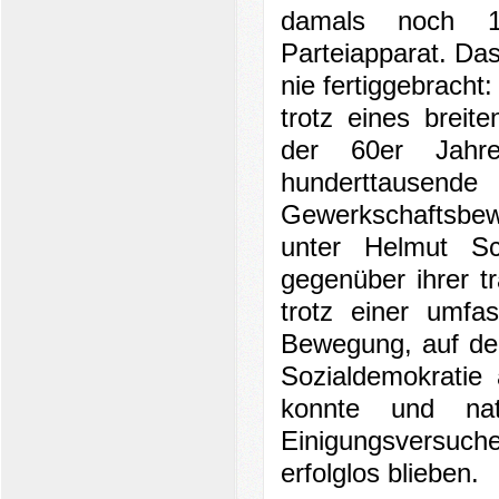
damals noch 1
Parteiapparat. Das
nie fertiggebracht
trotz eines breit
der 60er Jahre
hunderttausend
Gewerkschaftsbew
unter Helmut Sc
gegenüber ihrer tr
trotz einer umf
Bewegung, auf der
Sozialdemokratie 
konnte und natü
Einigungsversuch
erfolglos blieben.