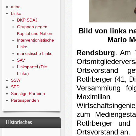
attac
Linke
DKP SDAJ
Gruppen gegen
Bild von links n
Kapital und Nation
Mario M
Interventionistische
Linke
Rendsburg
. Am 
marxistische Linke
SAV
Ortsmitglieder
Linkspartei (Die
Ortsvorstand g
Linke)
Rothberger (41, D
SSW
Versammlung folg
SPD
Sonstige Parteien
Maximilian
Parteispenden
Wirtschaftsingen
zum Mediengestal
Historisches
Rothberger und 
Ortsvorstand an.