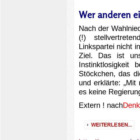
Wer anderen ein
Nach der Wahlniede
(!) stellvertre
Linkspartei nicht 
Ziel. Das ist un
Instinktlosigkei
Stöckchen, das d
und erklärte: „Mit 
es keine Regierung
Extern ! nach
Denk